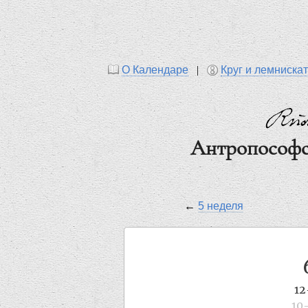
О Календаре
|
Круг и лемниска
Антропософс
←
5 неделя
12
10