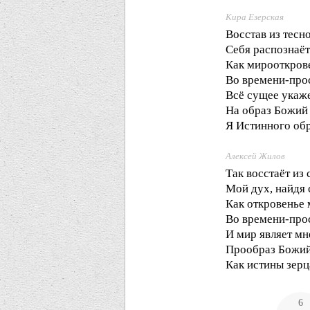
Кира Езерская
Восстав из тесн
Себя распознаёт
Как мирооткров
Во времени-про
Всё сущее укаж
На образ Божи
Я Истинного обр
Алексей Жилов
Так восстаёт из
Мой дух, найдя 
Как откровенье
Во времени-про
И мир являет мн
Прообраз Божи
Как истины зерц
6