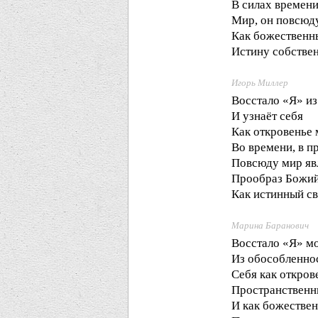
В силах времени
Мир, он повсюду
Как божественн
Истину собстве
Игорь Миллер
Восстало «Я» и
И узнаёт себя
Как откровенье
Во времени, в п
Повсюду мир яв
Прообраз Божи
Как истинный св
Марина Баранович
Восстало «Я» м
Из обособленнос
Себя как откров
Пространственны
И как божестве