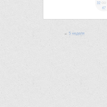
32
47
←
5 неделя