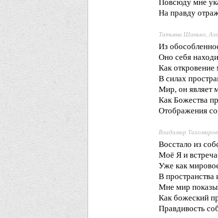
Повсюду мне ук
На правду отраж
Татьяна Шанько, Ал
Из обособленнос
Оно себя находи
Как откровение
В силах простра
Мир, он являет 
Как Божества п
Отображения со
Владимир Тихомиров
Восстало из соб
Моё Я и встреча
Уже как мирово
В пространства 
Мне мир показы
Как божеский п
Правдивость со