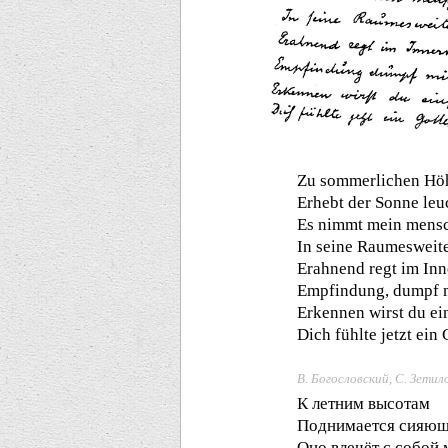
Zu sommerlichen Hö
Erhebt der Sonne leu
Es nimmt mein mensc
In seine Raumesweite
Erahnend regt im Inn
Empfindung, dumpf 
Erkennen wirst du ein
Dich fühlte jetzt ein
В. Богословский, С. Зетил
К летним высотам
Поднимается сияющ
Оно влечёт с собой 