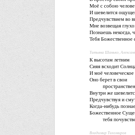
Моё с собою челове
И шевелится ощуще
Предчувствием во в
Мне возвещая глухо
Познаешь некогда, ч
Тебя Божественное 
Татьяна Шанько, Алексан
К высотам летним
Сияя всходит Солнц
И моё человеческое
Оно берет в свои
пространственны
Внутри же шевелитс
Предчувствуя и сму
Когда-нибудь позна
Божественное Суще
тебя почувствов
Владимир Тихомиров