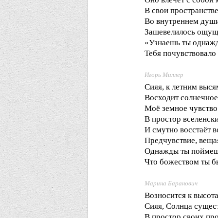
В свои пространстве
Во внутреннем душ
Зашевелилось ощуще
«Узнаешь ты однаж
Тебя почувствовало
Игорь Миллер
Сияя, к летним выся
Восходит солнечное
Моё земное чувство
В простор вселенски
И смутно восстаёт в
Предчувствие, веща
Однажды ты поймеш
Что божеством ты б
Марина Баранович
Возносится к высота
Сияя, Солнца сущес
В простор своих про