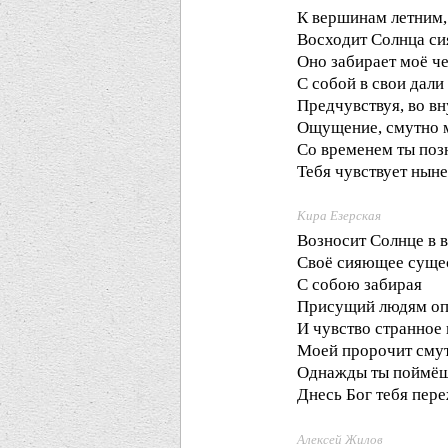
К вершинам летним,
Восходит Солнца с
Оно забирает моё ч
С собой в свои дали
Предчувствуя, во в
Ощущение, смутно 
Со временем ты поз
Тебя чувствует нын
Кира Езерская
Возносит Солнце в 
Своё сияющее сущес
С собою забирая
Присущий людям оп
И чувство странное
Моей пророчит смут
Однажды ты поймёш
Днесь Бог тебя пере
Алексей Жилов