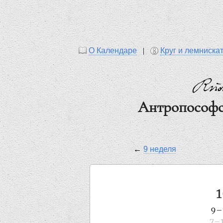
О Календаре
|
Круг и лемниска
Антропософс
←
9 неделя
9–
7–