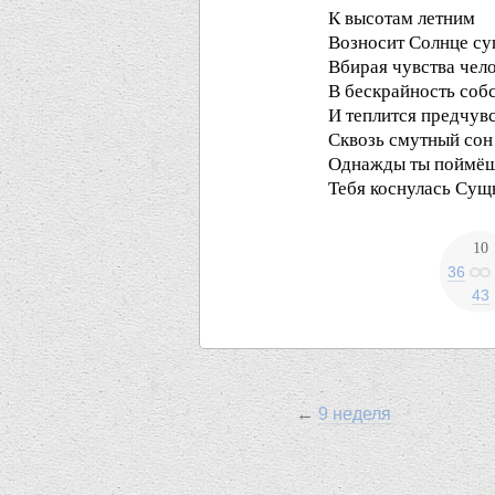
К высотам летним
Возносит Солнце су
Вбирая чувства чел
В бескрайность соб
И теплится предчувс
Сквозь смутный сон
Однажды ты поймё
Тебя коснулась Сущ
10
36
43
←
9 неделя