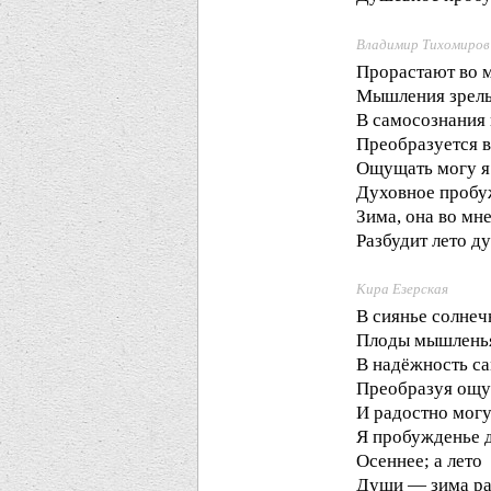
Владимир Тихомиров
Прорастают во м
Мышления зрелы
В самосознания
Преобразуется в
Ощущать могу я
Духовное пробу
Зима, она во мн
Разбудит лето д
Кира Езерская
В сиянье солне
Плоды мышленья
В надёжность с
Преобразуя ощу
И радостно мог
Я пробужденье 
Осеннее; а лето
Души — зима ра