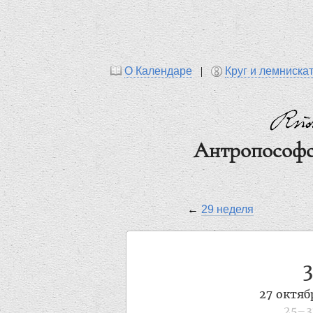
О Календаре
|
Круг и лемниска
Антропософс
←
29 неделя
27 октяб
25–3