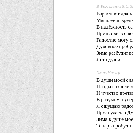
В. Богословский, С. З
Взрастают для м
Мышления зрелы
В надёжность с
Претворяется вс
Радостно могу о
Духовное пробуж
Зима разбудит в
Лето души.
Игорь Миллер
В души моей си
Плоды созрели 
И чувство претв
В разумную уве
Я ощущаю радос
Проснулась в Ду
Зима в душе мо
Теперь пробудит