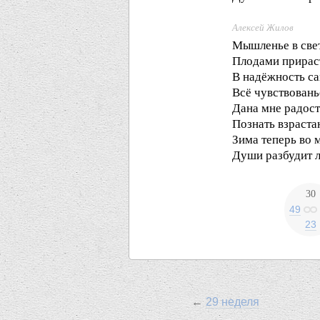
Алексей Жилов
Мышленье в све
Плодами прираст
В надёжность с
Всё чувствовань
Дана мне радос
Познать взраста
Зима теперь во 
Души разбудит л
30
49
23
←
29 неделя