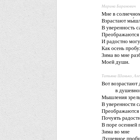
Марина Баранович
Мне в солнечно
Взрастают мы́шл
В уверенность с
Преображаются в
И радостно могу
Как осень пробу
Зима во мне раз
Моей души.
Татьяна Шанько, Ал
Вот возрастают 
в душевном с
Мышления зрелы
В уверенности 
Преображаются в
Почуять радостн
В поре осенней 
Зима во мне
Душевное пробуд