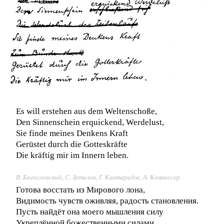
Es will erstehen aus dem Weltenschoße,
Den Sinnenschein erquickend, Werdelust,
Sie finde meines Denkens Kraft
Gerüstet durch die Gotteskräfte
Die kräftig mir im Innern leben.
В. Богословский, С. Зетилов, Г. Кавтарадзе, А. Конвиссер
Готова восстать из Мирового лона,
Видимость чувств оживляя, радость становления.
Пусть найдёт она моего мышления силу
Укреплённой божественными силами,