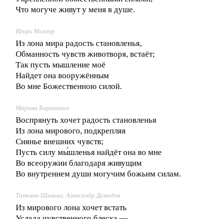
Что могуче живут у меня в душе.
Игорь Миллер
Из лона мира радость становленья,
Обманность чувств животворя, встаёт;
Так пусть мышление моё
Найдет она вооружённым
Во мне Божественною силой.
Марина Баранович
Воспрянуть хочет радость становленья
Из лона мирового, подкрепляя
Сиянье внешних чувств;
Пусть силу мы́шленья найдёт она во мне
Во всеоружии благодаря живущим
Во внутреннем души могучим божьим силам.
Татьяна Шанько, Александр Демидов
Из мирового лона хочет встать
Услада чувственного блеска —