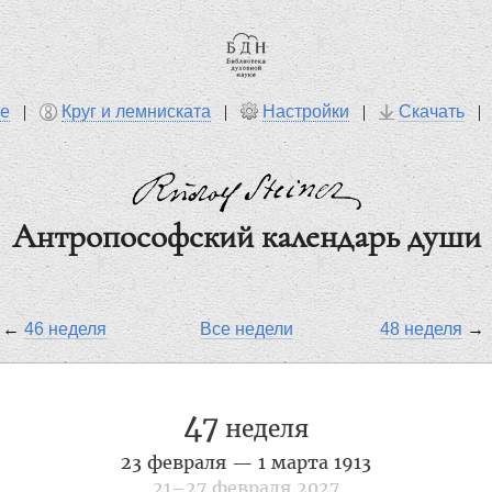
ре
|
Круг и лемниската
|
Настройки
|
Скачать
Антропософский календарь души
←
46 неделя
Все недели
48 неделя
→
47
неделя
23 февраля — 1 марта 1913
21–27 февраля 2027