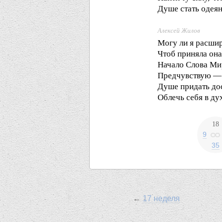
Душе стать одеян
Алексей Жилов
Могу ли я расшир
Чтоб приняла она
Начало Слова Ми
Предчувствую — 
Душе придать до
Облечь себя в ду
18
9
35
←
17 неделя