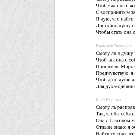
Чтоб «я» она свя
С воспринятым з
Я чую, что найти
Достойно душу п
Чтобы стать она 
Владимир Тихомиров
Смогу ли я душу 
Чтоб так она с с
Принимая, Миро
Предчувствую, я 
Чтоб дать душе д
Для духа-одеяния
Кира Езерская
Смогу ль распра
Так, чтобы себя с
Она с Глаголом м
Отныне знаю: я о
Найти ту силу, чт