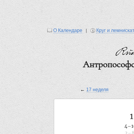
О Календаре
|
Круг и лемниска
Антропософс
←
17 неделя
4–1
2–8