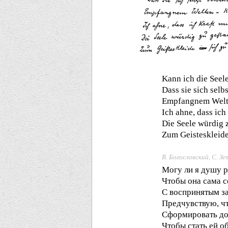
Kann ich die Seele
Dass sie sich selb
Empfangnem Welt
Ich ahne, dass ich
Die Seele würdig z
Zum Geisteskleide 
В. Богословский, С. Зе
Могу ли я душу 
Чтобы она сама 
С воспринятым з
Предчувствую, чт
Сформировать до
Чтобы стать ей о