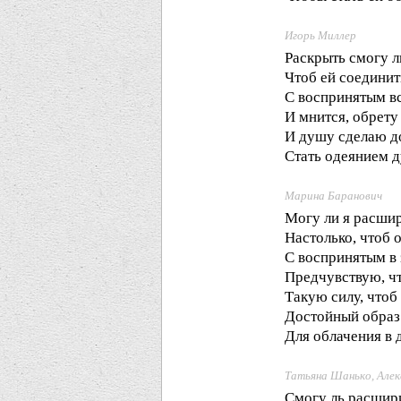
Игорь Миллер
Раскрыть смогу л
Чтоб ей соединит
С воспринятым в
И мнится, обрету
И душу сделаю д
Стать одеянием 
Марина Баранович
Могу ли я расши
Настолько, чтоб о
С воспринятым в
Предчувствую, чт
Такую силу, чтоб
Достойный образ 
Для облачения в 
Татьяна Шанько, Алек
Смогу ль расшир