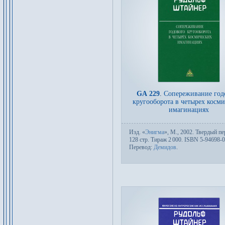
GA 229
.
Сопереживание год
кругооборота в четырех косм
имагинациях
Изд.
«
Энигма
»,
М.
, 2002. Твер­дый пе­
128 стр. Тираж 2
000. ISBN 5-94698-0
Пере­вод:
Демидов
.