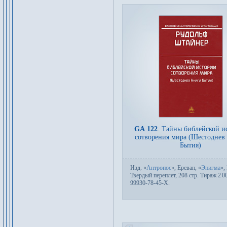
GA 122
.
Тайны библейской и
сотворения мира (Шестоднев
Бытия)
Изд.
«
Антропос
», Ереван, «
Энигма
»,
Твер­дый пе­ре­плет, 208 стр. Тираж 2
0
99930-78-45-X.