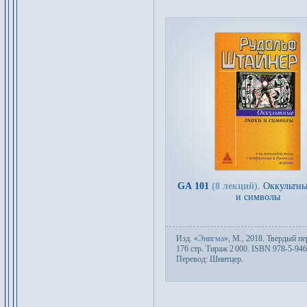
GA 101
(8 лекций)
.
Оккультны
и символы
Изд.
«
Энигма
»,
М.
, 2018. Твер­дый пе­
176 стр. Тираж 2
000. ISBN 978-5-946
Пере­вод:
Шнитцер
.