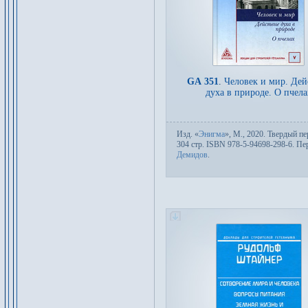
GA 351
.
Человек и мир. Дей
духа в природе. О пчела
Изд.
«
Энигма
»,
М.
, 2020. Твер­дый пе­
304 стр. ISBN 978-5-94698-298-6. Пер
Демидов
.