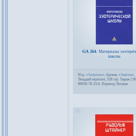
GA 264
.
Материалы эзотерич
школы
Изд.
«
Антропос
», Ереван, «
Энигма
»,
Твер­дый пе­ре­плет, 528 стр. Тираж 2
0
99930-78-33-6. Пере­вод:
Волков
.