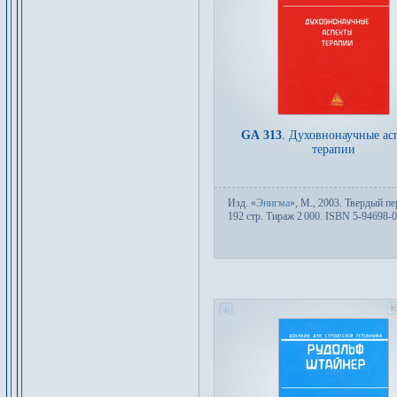
GA 313
.
Духовнонаучные ас
терапии
Изд.
«
Энигма
»,
М.
, 2003. Твер­дый пе­
192 стр. Тираж 2
000. ISBN 5-94698-0