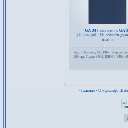
GA 34
(частично)
,
GA 9
(11 лекций)
.
Из области дух
знания
Изд.
«
Энигма
»,
М.
, 1997. Твер­дый пе­
560 стр. Тираж 3
000. ISBN 5-7808-00
·
Главная
·
О Рудольфе Ште