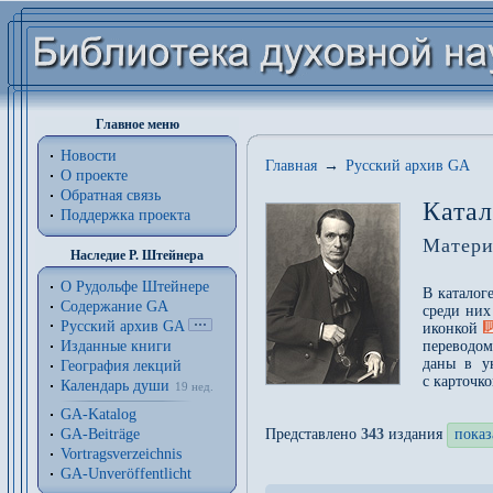
Главное меню
Новости
Главная
→
Русский архив GA
О проекте
Обратная связь
Катал
Поддержка проекта
Матери
Наследие Р. Штейнера
О Рудольфе Штейнере
В каталог
Содержание GA
среди них
Русский архив GA
иконкой
Изданные книги
переводом
даны в у
География лекций
с карточк
Календарь души
19 нед.
GA-Katalog
GA-Beiträge
Представлено
343
издания
показ
Vortragsverzeichnis
GA-Unveröffentlicht