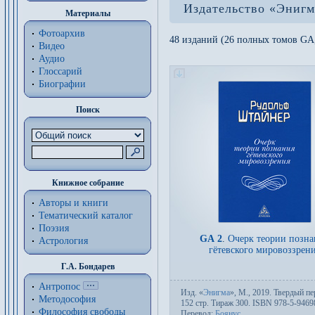
Издательство «Энигм
Материалы
Фотоархив
48 изданий (26 полных томов GA,
Видео
Аудио
Глоссарий
Биографии
Поиск
Книжное собрание
Авторы и книги
Тематический каталог
Поэзия
GA 2
.
Очерк теории позна
Астрология
гётевского мировоззрен
Г.А. Бондарев
Антропос
Изд.
«
Энигма
»,
М.
, 2019. Твер­дый пе­
Методософия
152 стр. Тираж 300. ISBN 978-5-9469
Философия cвободы
Пере­вод:
Боянус
.