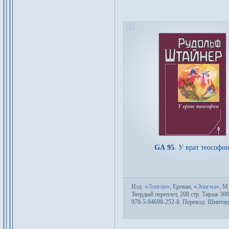
GA 95
.
У врат теософи
Изд.
«
Лонгин
», Ереван, «
Энигма
»,
М
Твер­дый пе­ре­плет, 208 стр. Тираж 30
978-5-94698-252-8. Пере­вод:
Шнитце