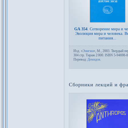
GA 354
.
Сотворение мира и че
Эволюция мира и человека. В
питания...
Изд.
«
Энигма
»,
М.
, 2003. Твер­дый пе­
304 стр. Тираж 2
000. ISBN 5-94698-
Пере­вод:
Демидов
.
Сборники лекций и фр