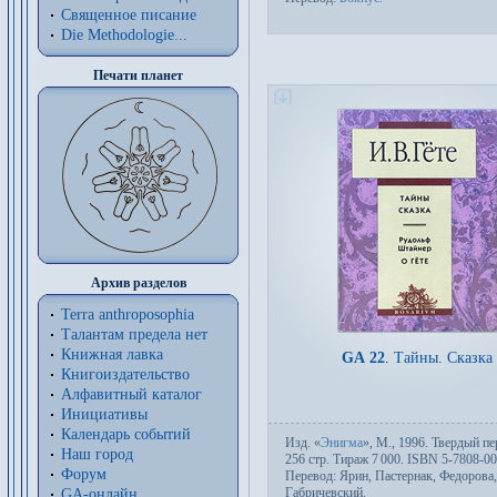
Священное писание
Die Methodologie...
Печати планет
Архив разделов
Terra anthroposophia
Талантам предела нет
Книжная лавка
GA 22
.
Тайны. Сказка
Книгоиздательство
Алфавитный каталог
Инициативы
Календарь событий
Изд.
«
Энигма
»,
М.
, 1996. Твер­дый пе­
Наш город
256 стр. Тираж 7
000. ISBN 5-7808-00
Форум
Пере­вод:
Ярин
,
Пастернак
,
Федорова
,
Габричевский
.
GA-онлайн