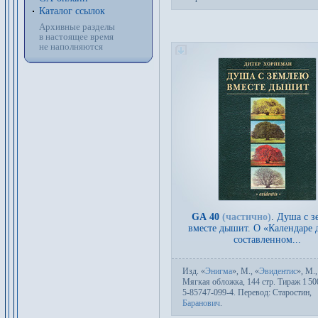
Каталог ссылок
Архивные разделы
в настоящее время
не наполняются
GA 40
(частично)
.
Душа с з
вместе дышит. О «Календаре 
составленном...
Изд.
«
Энигма
»,
М.
, «
Эвидентис
»,
М.
Мяг­кая об­лож­ка, 144 стр. Тираж 1
50
5-85747-099-4. Пере­вод:
Старостин
,
Баранович
.