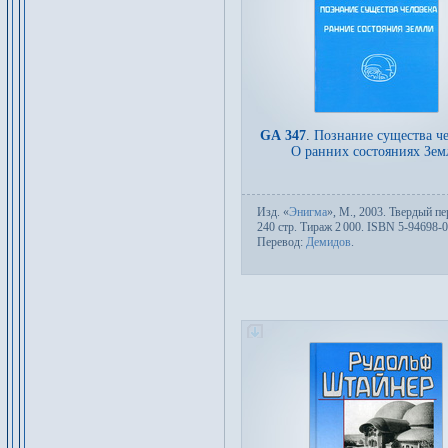
GA 347
.
Познание существа че
О ранних состояниях Зем
Изд.
«
Энигма
»,
М.
, 2003. Твер­дый пе­
240 стр. Тираж 2
000. ISBN 5-94698-0
Пере­вод:
Демидов
.