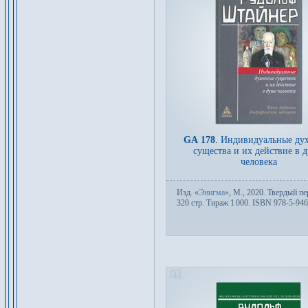
GA 178
.
Индивидуальные ду
существа и их действие в 
человека
Изд.
«
Энигма
»,
М.
, 2020. Твер­дый пе­
320 стр. Тираж 1
000. ISBN 978-5-946