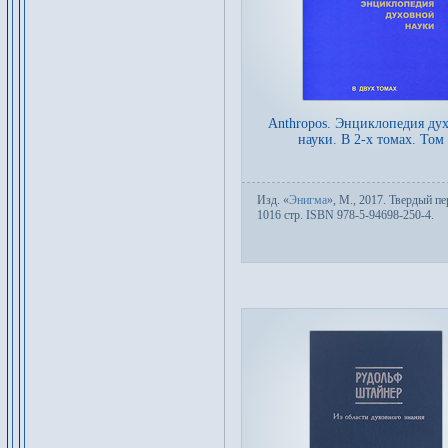
Anthropos. Энциклопедия ду
науки. В 2-х томах. Том
Изд.
«
Энигма
»,
М.
, 2017. Твер­дый пе­
1016 стр. ISBN 978-5-94698-250-4.