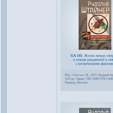
GA 141
.
Жизнь между сме
и новым рождением в св
с космическими фактам
Изд.
«
Энигма
»,
М.
, 2023. Твер­дый пе­
224 стр. Тираж 1
500. ISBN 978-5-946
Пере­вод:
Веселов
.