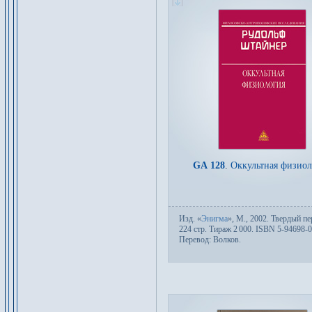
GA 128
.
Оккультная физиол
Изд.
«
Энигма
»,
М.
, 2002. Твер­дый пе­
224 стр. Тираж 2
000. ISBN 5-94698-0
Пере­вод:
Волков
.