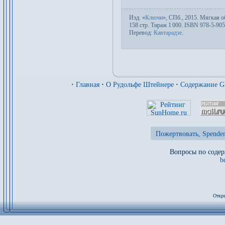
Изд.
«
Ключи
»,
СПб.
, 2015. Мяг­кая об
158 стр. Тираж 1
000. ISBN 978-5-905
Пере­вод:
Кавтарадзе
.
·
Главная
·
О Рудольфе Штейнере
·
Содержание 
Пожертвовать, Spenden
Вопросы по содер
b
Откры