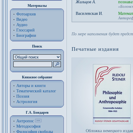
Жильцов А.
познава
Материалы
«Болонск
Василевская И.
Математ
Фотоархив
Автореф
Видео
Аудио
Глоссарий
По мере наполнения будет предс
Биографии
Поиск
Печатные издания
Книжное собрание
Авторы и книги
Тематический каталог
Поэзия
Астрология
Г.А. Бондарев
Антропос
Методософия
Обложка немецкого изда
Философия cвободы