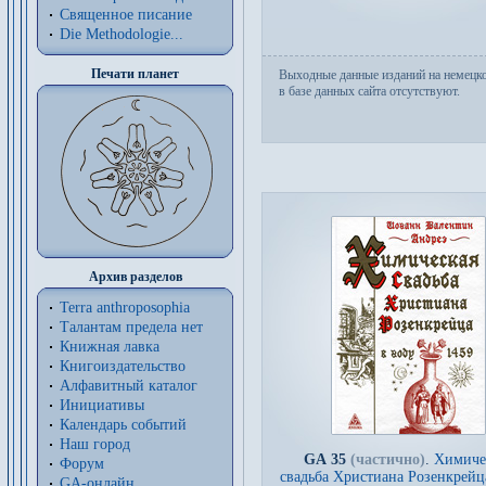
Священное писание
Die Methodologie...
Печати планет
Выходные данные изданий на немецк
в базе данных сайта отсутствуют.
Архив разделов
Terra anthroposophia
Талантам предела нет
Книжная лавка
Книгоиздательство
Алфавитный каталог
Инициативы
Календарь событий
Наш город
GA 35
(частично)
.
Химиче
Форум
свадьба Христиана Розенкрейц
GA-онлайн