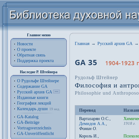
Главное меню
Главная
→
Русский архив GA
→
Новости
О проекте
Обратная связь
GA 35
Поддержка проекта
1904-1923 г
Наследие Р. Штейнера
Рудольф Штейнер
О Рудольфе Штейнере
Философия и антро
Содержание GA
Русский архив GA
Philosophie und Anthroposo
Изданные книги
География лекций
Календарь души
19 нед.
Перевод
Назван
GA-Katalog
Вартазарян О.С.
,
Химичес
GA-Beiträge
Демидов А.А.
,
1918 г.
Vortragsverzeichnis
Фомин О.
GA-Unveröffentlicht
Король И.
,
Психоло