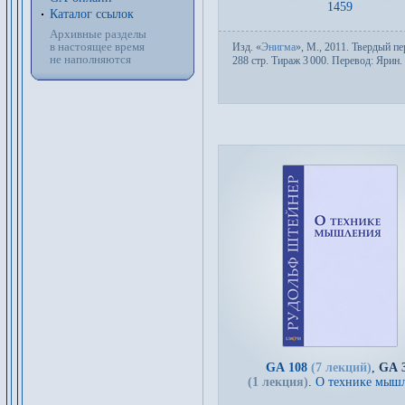
1459
Каталог ссылок
Архивные разделы
в настоящее время
Изд.
«
Энигма
»,
М.
, 2011. Твер­дый пе­
не наполняются
288 стр. Тираж 3
000. Пере­вод:
Ярин
.
GA 108
(7 лекций)
,
GA 
(1 лекция)
.
О технике мыш