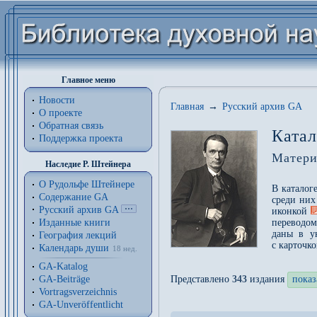
Главное меню
Новости
Главная
→
Русский архив GA
О проекте
Обратная связь
Катал
Поддержка проекта
Матери
Наследие Р. Штейнера
О Рудольфе Штейнере
В каталог
Содержание GA
среди них
Русский архив GA
иконкой
Изданные книги
переводом
даны в у
География лекций
с карточк
Календарь души
18 нед.
GA-Katalog
GA-Beiträge
Представлено
343
издания
показ
Vortragsverzeichnis
GA-Unveröffentlicht