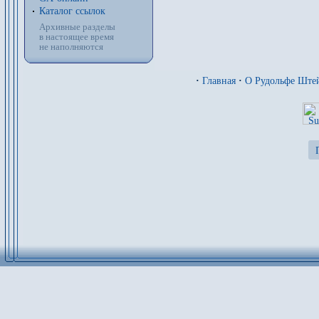
Каталог ссылок
Архивные разделы
в настоящее время
не наполняются
·
Главная
·
О Рудольфе Ште