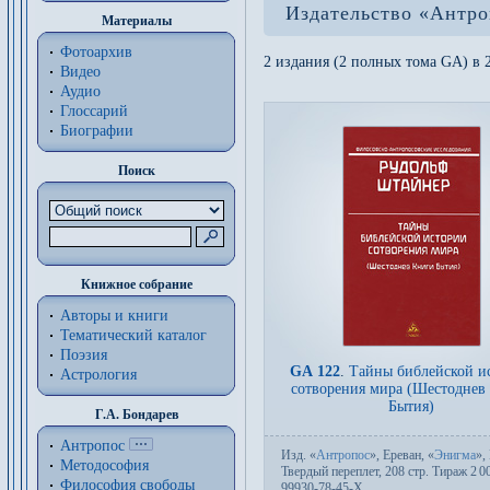
Издательство «Антро
Материалы
Фотоархив
2 издания (2 полных тома GA) в 
Видео
Аудио
Глоссарий
Биографии
Поиск
Книжное собрание
Авторы и книги
Тематический каталог
Поэзия
GA 122
.
Тайны библейской и
Астрология
сотворения мира (Шестоднев
Бытия)
Г.А. Бондарев
Антропос
Изд.
«
Антропос
», Ереван, «
Энигма
»,
Методософия
Твер­дый пе­ре­плет, 208 стр. Тираж 2
0
Философия cвободы
99930-78-45-X.