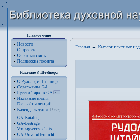
Главное меню
Новости
Главная
→
Каталог печатных из
О проекте
Обратная связь
Поддержка проекта
Наследие Р. Штейнера
О Рудольфе Штейнере
Содержание GA
Русский архив GA
Изданные книги
География лекций
Календарь души
18 нед.
GA-Katalog
GA-Beiträge
Vortragsverzeichnis
GA-Unveröffentlicht