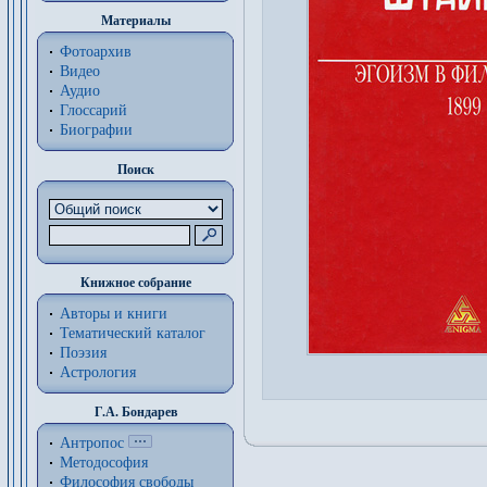
Материалы
Фотоархив
Видео
Аудио
Глоссарий
Биографии
Поиск
Книжное собрание
Авторы и книги
Тематический каталог
Поэзия
Астрология
Г.А. Бондарев
Антропос
Методософия
Философия cвободы