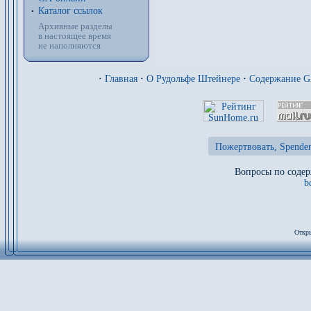
Каталог ссылок
Архивные разделы
в настоящее время
не наполняются
·
Главная
·
О Рудольфе Штейнере
·
Содержание 
Пожертвовать, Spenden
Вопросы по содер
b
Откры