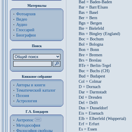
Bad = Baden-Baden
Материалы
Bar = Barr/Elsass
Bas = Basel
Фотоархив
Ber = Bern
Видео
Bgn = Bergen
Аудио
Bie = Bielefeld
Глоссарий
Bin = Bingley (England)
Биографии
Boc = Bochum
Bol = Bologna
Поиск
Bon = Bonn
Bre = Bremen
Brs = Breslau
BTe = Berlin-Tegel
Buc = Buchs (CH)
Bud = Budapest
Книжное собрание
Col = Colmar
Авторы и книги
D = Dornach
Тематический каталог
Dar = Darmstadt
Поэзия
Dd = Dresden
Астрология
Del = Delft
Dus = Dusseldorf
Г.А. Бондарев
Eis = Eisenach
Elb = Elberfeld (Wuppertal)
Антропос
Erf = Erfurt
Методософия
Es = Essen
Философия cвободы