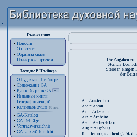
Главное меню
Новости
О проекте
Обратная связь
Die Angaben enth
Поддержка проекта
Steiners Dornac
Stelle in einigen 
Наследие Р. Штейнера
der Beitr
О Рудольфе Штейнере
Содержание GA
Русский архив GA
Изданные книги
A = Amsterdam
География лекций
Aar = Aarau
Календарь души
18 нед.
Arl = Arlesheim
GA-Katalog
Arn = Arnheim
GA-Beiträge
Asc = Aschersleben
Vortragsverzeichnis
Aug = Augsburg
GA-Unveröffentlicht
B = Berlin (auch heutige Stadtte