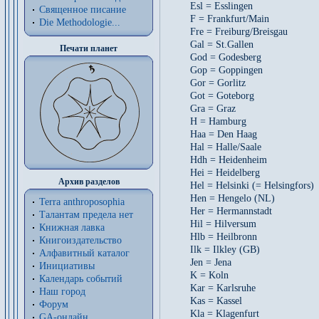
Esl = Esslingen
Священное писание
F = Frankfurt/Main
Die Methodologie...
Fre = Freiburg/Breisgau
Gal = St.Gallen
Печати планет
God = Godesberg
Gop = Goppingen
Gor = Gorlitz
Got = Goteborg
Gra = Graz
H = Hamburg
Haa = Den Haag
Hal = Halle/Saale
Hdh = Heidenheim
Hei = Heidelberg
Архив разделов
Hel = Helsinki (= Helsingfors)
Hen = Hengelo (NL)
Terra anthroposophia
Her = Hermannstadt
Талантам предела нет
Hil = Hilversum
Книжная лавка
Hlb = Heilbronn
Книгоиздательство
Ilk = Ilkley (GB)
Алфавитный каталог
Jen = Jena
Инициативы
K = Koln
Календарь событий
Kar = Karlsruhe
Наш город
Kas = Kassel
Форум
Kla = Klagenfurt
GA-онлайн