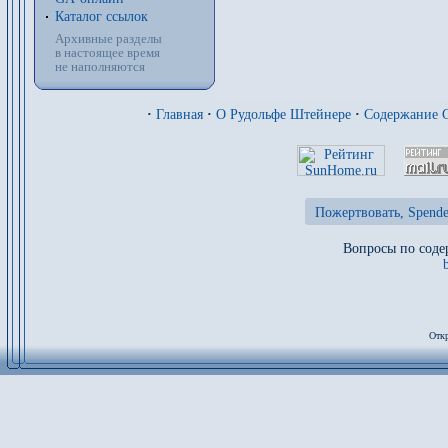
Каталог ссылок
Архивные разделы
в настоящее время
не наполняются
·
Главная
·
О Рудольфе Штейнере
·
Содержание 
Пожертвовать, Spende
Вопросы по соде
Откр