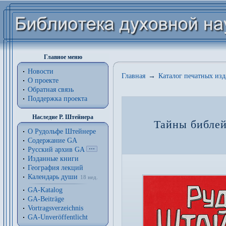
Главное меню
Новости
Главная
→
Каталог печатных из
О проекте
Обратная связь
Поддержка проекта
Наследие Р. Штейнера
Тайны библей
О Рудольфе Штейнере
Содержание GA
Русский архив GA
Изданные книги
География лекций
Календарь души
18 нед.
GA-Katalog
GA-Beiträge
Vortragsverzeichnis
GA-Unveröffentlicht