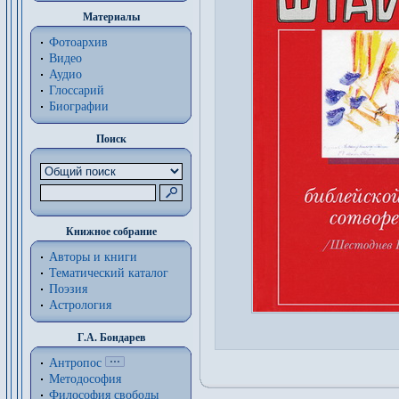
Материалы
Фотоархив
Видео
Аудио
Глоссарий
Биографии
Поиск
Книжное собрание
Авторы и книги
Тематический каталог
Поэзия
Астрология
Г.А. Бондарев
Антропос
Методософия
Философия cвободы