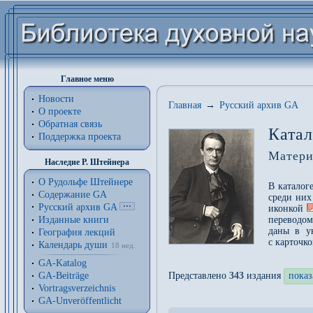
Главное меню
Новости
Главная
→
Русский архив GA
О проекте
Обратная связь
Катал
Поддержка проекта
Матери
Наследие Р. Штейнера
О Рудольфе Штейнере
В каталог
Содержание GA
среди них
Русский архив GA
иконкой
Изданные книги
переводом
даны в у
География лекций
с карточк
Календарь души
18 нед.
GA-Katalog
GA-Beiträge
Представлено
343
издания
показ
Vortragsverzeichnis
GA-Unveröffentlicht