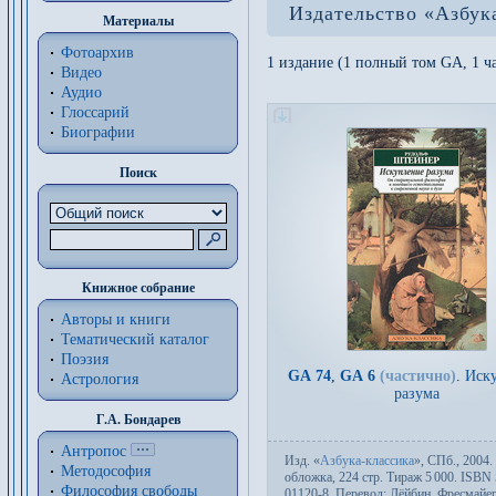
Издательство «Азбук
Материалы
Фотоархив
1 издание (1 полный том GA, 1 ча
Видео
Аудио
Глоссарий
Биографии
Поиск
Книжное собрание
Авторы и книги
Тематический каталог
Поэзия
GA 74
,
GA 6
(частично)
.
Иск
Астрология
разума
Г.А. Бондарев
Антропос
Изд.
«
Азбука-классика
»,
СПб.
, 2004.
Методософия
об­лож­ка, 224 стр. Тираж 5
000. ISBN 
Философия cвободы
01120-8. Пере­вод:
Лёйбин
,
Фресмайе