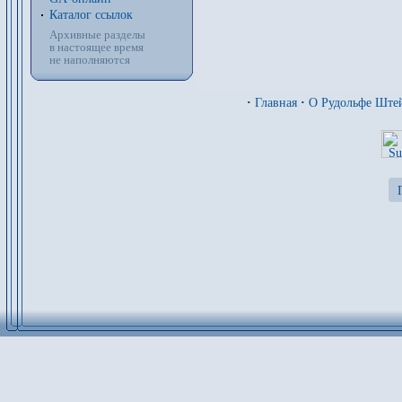
Каталог ссылок
Архивные разделы
в настоящее время
не наполняются
·
Главная
·
О Рудольфе Ште