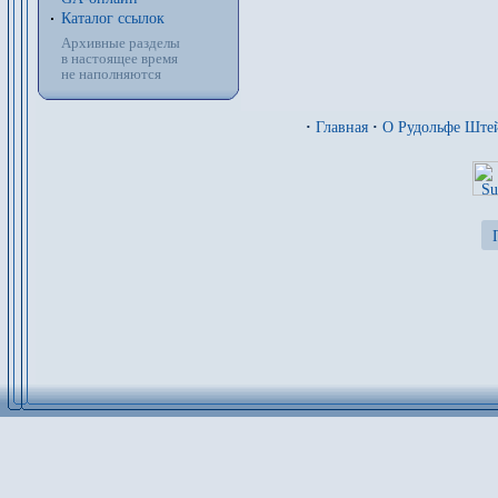
Каталог ссылок
Архивные разделы
в настоящее время
не наполняются
·
Главная
·
О Рудольфе Ште