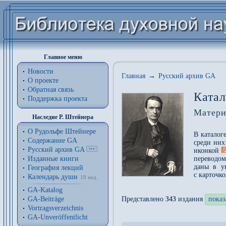
Главное меню
Новости
Главная
→
Русский архив GA
О проекте
Обратная связь
Катал
Поддержка проекта
Матери
Наследие Р. Штейнера
О Рудольфе Штейнере
В каталог
Содержание GA
среди них
Русский архив GA
иконкой
Изданные книги
переводом
даны в у
География лекций
с карточк
Календарь души
18 нед.
GA-Katalog
GA-Beiträge
Представлено
343
издания
показ
Vortragsverzeichnis
GA-Unveröffentlicht