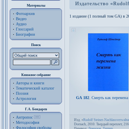
Издательство «Rudolf
Материалы
Фотоархив
1 издание (1 полный том GA) в 20
Видео
Аудио
Глоссарий
Биографии
Поиск
Книжное собрание
Авторы и книги
Тематический каталог
Поэзия
GA 182
.
Смерть как перемена
Астрология
Г.А. Бондарев
Антропос
Изд.
«
Rudolf Steiner-Nachlassverwaltu
Методософия
Dornach, 2010. Твер­дый пе­ре­плет, 216
Философия cвободы
Пере­вод:
Демидов
,
Теппер
.