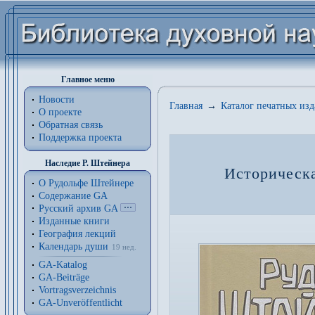
Главное меню
Новости
Главная
→
Каталог печатных из
О проекте
Обратная связь
Поддержка проекта
Наследие Р. Штейнера
Историческа
О Рудольфе Штейнере
Содержание GA
Русский архив GA
Изданные книги
География лекций
Календарь души
19 нед.
GA-Katalog
GA-Beiträge
Vortragsverzeichnis
GA-Unveröffentlicht