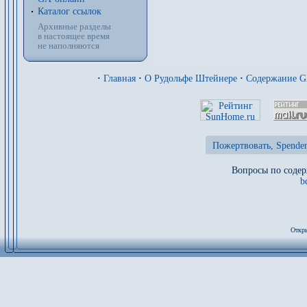
Каталог ссылок
Архивные разделы
в настоящее время
не наполняются
·
Главная
·
О Рудольфе Штейнере
·
Содержание 
Пожертвовать, Spenden
Вопросы по содер
b
Откры