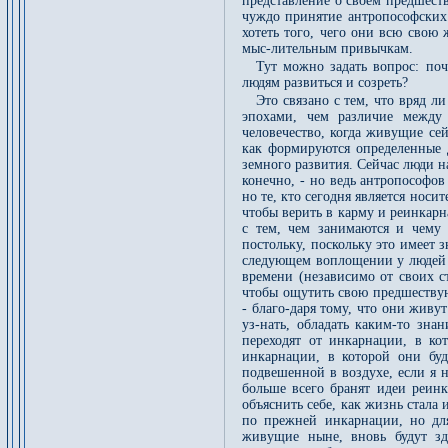
представление о своем предшест
чуждо принятие антропософских 
хотеть того, чего они всю свою
мыс-лительным привычкам.
Тут можно задать вопрос: по
людям развиться и созреть?
Это связано с тем, что вряд 
эпохами, чем различие между 
человечество, когда живущие се
как формируются определенные д
земного развития. Сейчас люди н
конечно, - но ведь антропософо
но те, кто сегодня является носи
чтобы верить в карму и реинкарн
с тем, чем занимаются и чему 
постольку, поскольку это имеет з
следующем воплощении у людей 
времени (независимо от своих с
чтобы ощутить свою предшеству
- благо-даря тому, что они живу
уз-нать, обладать каким-то зн
переходят от инкарнации, в к
инкарнации, в которой они буд
подвешенной в воздухе, если я 
больше всего бранят идеи реинк
объяснить себе, как жизнь стала
по прежней инкарнации, но для 
живущие ныне, вновь будут зде