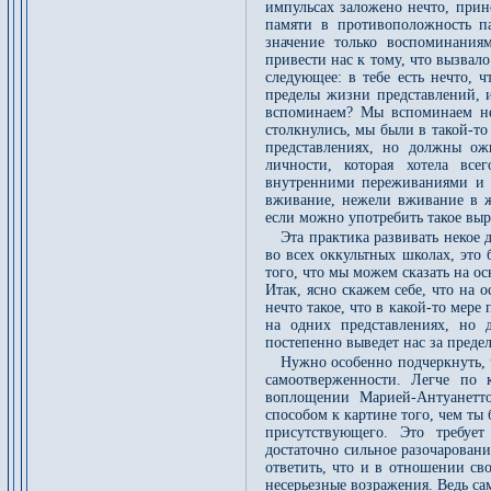
импульсах заложено нечто, при
памяти в противоположность п
значение только воспоминания
привести нас к тому, что вызвало
следующее: в тебе есть нечто,
пределы жизни представлений, 
вспоминаем? Мы вспоминаем не
столкнулись, мы были в такой-т
представлениях, но должны ож
личности, которая хотела все
внутренними переживаниями и т
вживание, нежели вживание в 
если можно употребить такое вы
Эта практика развивать некое 
во всех оккультных школах, это
того, что мы можем сказать на о
Итак, ясно скажем себе, что на
нечто такое, что в какой-то мер
на одних представлениях, но 
постепенно выведет нас за пред
Нужно особенно подчеркнуть, ч
самоотверженности. Легче по
воплощении Марией-Антуанетт
способом к картине того, чем ты
присутствующего. Это требует
достаточно сильное разочаровани
ответить, что и в отношении св
несерьезные возражения. Ведь са