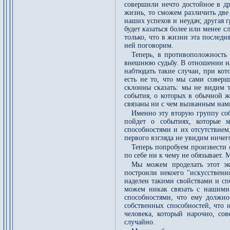
совершили нечто достойное в д
жизнь, то сможем различить две
наших успехов и неудач; другая г
будет казаться более или менее с
только, что в жизни эта последн
ней поговорим.
Теперь, в противоположность 
внешнюю судьбу. В отношении н
набтюдать такие случаи, при ко
есть не то, что мы сами совер
склонны сказать: мы не видим т
события, о которых в обычной ж
связаны ни с чем вызванным нам
Именно эту вторую группу соб
пойдет о событиях, которые 
способностями и их отсутствием
первого взгляда не увидим ниче
Теперь попробуем произвести 
по себе ни к чему не обязывает. 
Мы можем проделать этот эк
построили некоего "искусственн
наделен такими свойствами и сп
можем никак связать с нашими 
способностями, что ему должно
собственных способностей, что н
человека, который нарочно, со
случайно.