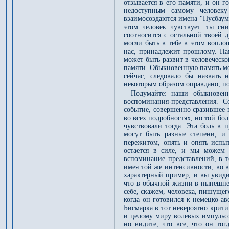
отзывается в его памяти, и он го
недоступным самому человек
взаимосоздаются имена "Нусбауме
этом человек чувствует: ты сн
соотносится с остальной твоей 
могли быть в тебе в этом вопло
нас, принадлежит прошлому. Нам
может быть развит в человеческ
памяти. Обыкновенную память мо
сейчас, следовало бы назвать 
некоторым образом оправдано, п
Подумайте: наши обыкновен
воспоминания-представления. С
событие, совершенно сразившее в
во всех подробностях, но той бол
чувствовали тогда. Эта боль в 
могут быть разные степени, и 
пережитом, опять и опять испы
остается в силе, и мы можем
вспоминание представлений, в т
имея той же интенсивности; во 
характерный пример, и вы увиди
что в обычной жизни в нынешнем
себе, скажем, человека, пишуще
когда он готовился к немецко-а
Бисмарка в тот невероятно крит
и целому миру волевых импульсо
но видите, что все, что он то