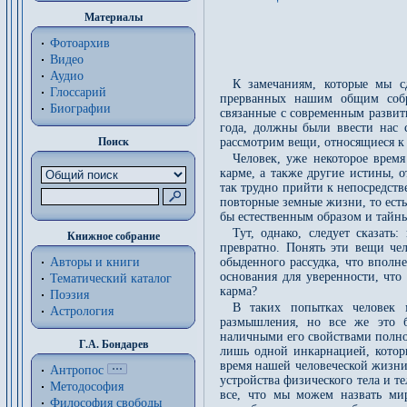
Материалы
Фотоархив
Видео
Аудио
К замечаниям, которые мы с
Глоссарий
прерванных нашим общим собра
Биографии
связанные с современным развит
года, должны были ввести нас 
Поиск
рассмотрим вещи, относящиеся к
Человек, уже некоторое врем
карме, а также другие истины, 
так трудно прийти к непосредств
повторные земные жизни, то есть
бы естественным образом и тайн
Тут, однако, следует сказат
Книжное собрание
превратно. Понять эти вещи ч
Авторы и книги
обыденного рассудка, что вполн
основания для уверенности, что
Тематический каталог
карма?
Поэзия
В таких попытках человек м
Астрология
размышления, но все же это 
наличными его свойствами полно
Г.А. Бондарев
лишь одной инкарнацией, котор
время нашей человеческой жизни
Антропос
устройства физического тела и т
Методософия
все, что мы можем назвать ми
Философия cвободы