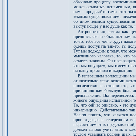
обычному процессу воспоминания
может оставаться неизменным, о
нам - проделайте сами этот экс
земным существованием, нежели
об ином земном существовании.
выступающее у нас душе как то, 
Антропософия, взятая как це
предписывает и объясняет нам, к
то-то, тебе все легче будут дава
будешь поступать так-то, ты по
Тут мы подходим к тому, что мо
мысленного человека, то, что р
остается таковым. Он превращает
что мы ощущаем, мы имеем нечт
на нашу прежнюю инкарнацию.
В теперешнем воплощении мы в
относительно легко вспоминается
впоследствии в сознании то, чт
причинило вам большую боль дес
представление. Вы перенесетесь
живого ощущения испытанной тог
То, что сейчас описано, - это 
инкарнацию. Действительно так
Нельзя понять, что является н
происходящее в теперешнем воп
выражением этих представлений,
должен заново учить язык в ка
трудом усваивать родной язык. Е