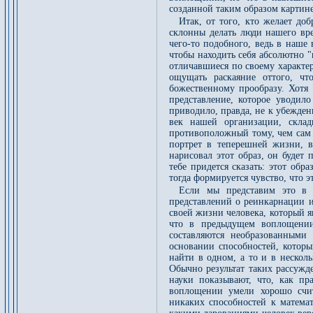
созданной таким образом картине
Итак, от того, кто желает доб
склонны делать люди нашего вре
чего-то подобного, ведь в наше 
чтобы находить себя абсолютно 
отличавшиеся по своему характе
ощущать раскаяние оттого, чт
божественному прообразу. Хотя 
представление, которое уводило
приводило, правда, не к убежде
век нашей организации, скла
противоположный тому, чем сам я
портрет в теперешней жизни, в
нарисовал этот образ, он будет 
тебе придется сказать: этот об
тогда формируется чувство, что 
Если мы представим это в 
представлений о реинкарнации и
своей жизни человека, который я
что в предыдущем воплощении
составляются необразованными
основании способностей, которы
найти в одном, а то и в нескол
Обычно результат таких рассужд
науки показывают, что, как пр
воплощении умели хорошо счи
никаких способностей к математ