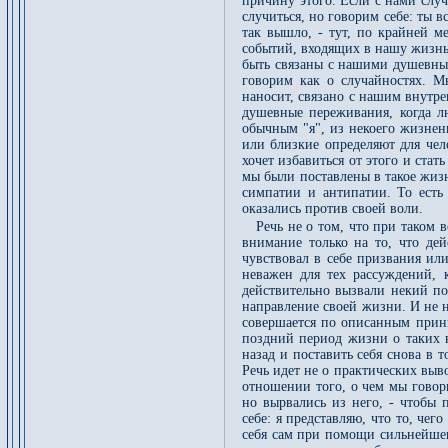
причину этого. Если с нами случ
случиться, но говорим себе: ты в
так вышло, - тут, по крайней м
событий, входящих в нашу жизнь
быть связаны с нашими душевны
говорим как о случайностях. М
наносит, связано с нашим внутр
душевные переживания, когда л
обычным "я", из некоего жизнен
или близкие определяют для чел
хочет избавиться от этого и стат
мы были поставлены в такое жиз
симпатии и антипатии. То есть 
оказались против своей воли.
Речь не о том, что при таком
внимание только на то, что дей
чувствовал в себе призвания ил
неважен для тех рассуждений, 
действительно вызвали некий по
направление своей жизни. И не н
совершается по описанным принц
поздний период жизни о таких в
назад и поставить себя снова в 
Речь идет не о практических выв
отношении того, о чем мы говор
но вырвались из него, - чтобы
себе: я представляю, что то, чего
себя сам при помощи сильнейшего