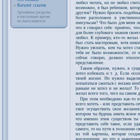
любил читать, но не любил счита
Каталог ссылок
возможно, я был ребенком, котор
Архивные разделы
другим? Нужно бросить подобный
в настоящее время
более расположен в умственн
не наполняются
импульсам? Что было для меня лег
что я говорил себе: приятно, чт
для более глубокого знания своег
любил. К примеру, кто-то желал 
был стать мастеровым, хотя никог
Нужно уяснить, кем ты хотел ста
тебя не было возможности; от ч
сейчас говорю, должно относ
представление.
Таким образом, нужно, в сущно
хотел избежать и т. д. Если осоз
твоей жизни. Но нужно выдели
попытаться сжиться с весьма нео
раньше не хотел и не желал! То
желал всего того, чего на самом 
При этом необходимо как-то и
всего хотеть - или представить с
смог осуществить свои желания
котором ты будешь иметь ясное п
что именно этим существом ты 
представить себе такое, если уд
самого, то на пути к познанию с
из той картины, которая созд
воплощении, но что в нынешнее