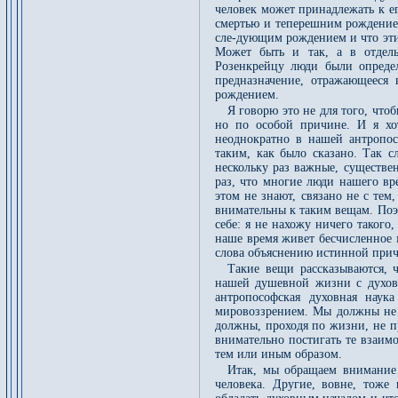
человек может принадлежать к е
смертью и теперешним рождением
сле-дующим рождением и что эти
Может быть и так, а в отдель
Розенкрейцу люди были опреде
предназначение, отражающееся
рождением.
Я говорю это не для того, чтоб
но по особой причине. И я хо
неоднократно в нашей антропос
таким, как было сказано. Так 
нескольку раз важные, существе
раз, что многие люди нашего вр
этом не знают, связано не с тем,
внимательны к таким вещам. Поэ
себе: я не нахожу ничего такого
наше время живет бесчисленное 
слова объяснению истинной причи
Такие вещи рассказываются, 
нашей душевной жизни с духов
антропософская духовная наук
мировоззрением. Мы должны не 
должны, проходя по жизни, не п
внимательно постигать те взаим
тем или иным образом.
Итак, мы обращаем внимание 
человека. Другие, вовне, тоже