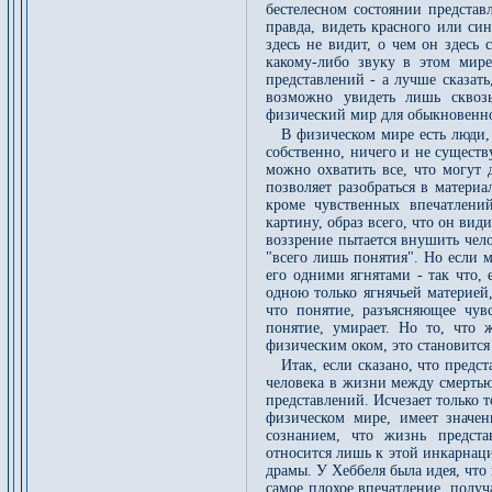
бестелесном состоянии представ
правда, видеть красного или син
здесь не видит, о чем он здесь 
какому-либо звуку в этом мир
представлений - а лучше сказат
возможно увидеть лишь сквозь
физический мир для обыкновенно
В физическом мире есть люди,
собственно, ничего и не существ
можно охватить все, что могут д
позволяет разобраться в материа
кроме чувственных впечатлений
картину, образ всего, что он вид
воззрение пытается внушить чел
"всего лишь понятия". Но если 
его одними ягнятами - так что, 
одною только ягнячьей материей,
что понятие, разъясняющее чувс
понятие, умирает. Но то, что 
физическим оком, это становитс
Итак, если сказано, что предс
человека в жизни между смертью
представлений. Исчезает только 
физическом мире, имеет значе
сознанием, что жизнь предста
относится лишь к этой инкарнац
драмы. У Хеббеля была идея, что
самое плохое впечатление, полу