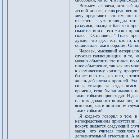
способами, но то, что происходит
Возьмем человека, который ид
лесной дороге, непосредственно
хочу представить это именно т
известен - я уже приводил этот
раздумья, подходит близко к проп
свалится вниз - его жизни прид
голос: "Остановись!" Голос про
думает, что здесь есть кто-то, 
остановили таким образом. Он ос
Человек, мыслящий материалис
слуховая галлюцинация, и то, ч
можно объяснить это иначе, по 
иное объяснение, так как это мож
к кармическому кризису, процесс
бы все шло так, как шло, а этог
жизнь добавлена к прежней. Эта 
силы, стоящие за раздавшимся
времени, если бы занимались 
такие события происходят. И дел
на них должного внима-ния, п
ясностью, как в описанном случа
таких событий.
Я когда-то говорил о том, в
непосредственном присутствии.
вокруг, является следующий слу
закон, что учителя пожилого 
дополнительной аттестации. А э