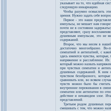
указывает на то, что идейная си
следующую инкарнацию.
Чтобы разумно осмыслить эт
зрения. Нужно задать себе вопро
Первое - это наши представле
импульсы, не мешает нам говори
почти не в состоянии задержатьс
представляют, сразу воспламеня
душевным импульсам, это не м
содержаний.
Второе, что мы несем в наше
достаточно многообразно. Во-
симпатией и антипатией, с како
здесь имеются чувства, которые,
напряжение и расслабление. Их
который можно назвать напряжени
при чувствах симпатии и антип
душевных содержаний. К ним от
чувством безобразного, которы
сравнивать или, во всяком случ
чувств можно было бы считать
внутренние переживания в связи
симпатии или антипатии по отн
действие и ненавидим злое. Ит
представлений.
Третьим родом душевных пере
смешивать с тем, что можно наз