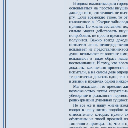
В одном южнонемецком городе 
основываться на простом внушен
даже до того, что человек не пье
рту. Если возможно такое, то о
изложенное в "Очерке тайновед
принять. Но жизнь заставляет по
сильно может действовать вну
попробовать не просто представи
получится. Важно всегда доход
познается лишь непосредствен
всплывает из представлений-вос
души всплывают те волевые импу
всплывают в виде образа наше
воспоминания. И тому, кто все-
доказать, как нельзя привести 
испытали, а на самом деле опред
теоретически доказать одно, так 
в жизни в пределах одной инкар
Мы показали, что прежняя жи
возможностью путем старательн
убеждение в реальности перевоп
реинкарнации душевная сущность,
Но все же в нашу жизнь вход
входят в нашу жизнь подобно в
относительно которых нужно с
объяснены из твоей прежней ж
типичного примера. То, что я п