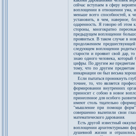
какими дарованиями человек вер
сейчас вступаем в сферу вероят
воплощении в отношении ума, ис
меньше всего способностей, к ч
установить, в чем, наверное, 
одаренность. Я говорю об этом к
стороны, многократно пересек
предыдущем воплощении большое 
проявиться. В таком случае в н
продолжением предшествующей 
следующем воплощении родиться
старости и проявит свой дар, т
знаю одного человека, который 
цифры. По другим же предметам 
тому, что по другим предметам
инкарнации он был весьма хорош
Если пытаться проникнуть глуб
точнее, то, что является проф
формировании внутренних орга
приносит с собою в новое вопл
принесенное для особого развит
имеют столь тщательно сформи
"мышление при помощи форм" 
совершенно вылепили свои глаз
математического дарования.
Есть другой известный оккуль
воплощении архитектурными форм
душевной жизни и отразилось 