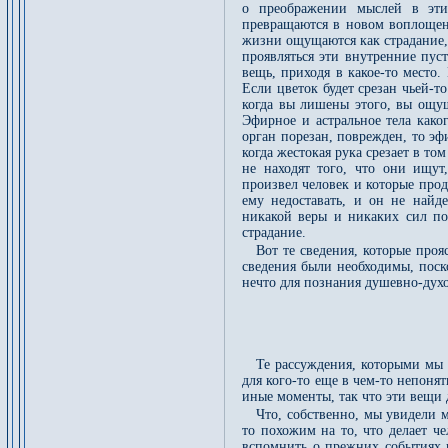
о преображении мыслей в эти
превращаются в новом воплощени
жизни ощущаются как страдание,
проявляться эти внутренние пуст
вещь, приходя в какое-то место.
Если цветок будет срезан чьей-то
когда вы лишены этого, вы ощущ
Эфирное и астральное тела како
орган порезан, поврежден, то эф
когда жестокая рука срезает в то
не находят того, что они ищут
произвел человек и которые прод
ему недоставать, и он не найд
никакой веры и никаких сил поз
страдание.
Вот те сведения, которые про
сведения были необходимы, поск
нечто для познания душевно-дух
Те рассуждения, которыми мы 
для кого-то еще в чем-то непоня
иные моменты, так что эти вещи 
Что, собственно, мы увидели 
то похожим на то, что делает ч
вспомнить о прежних событиях 