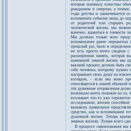
которые поначалу известны обы
рождением и смертью, а точнее,
годы детства и заканчивается с
вспоминать события лишь до опр
от родителей или старших ро
человеческой жизни, мы можем
конечно, вдаваться в тонкости 
Мы должны только ясно предст
вспоминание ранее пережитых 
прошлый раз, было в определенн
не есть просто нечто сходное 
расширенная память, которая в
нынешней земной жизни мы про
высший процесс должен быть схо
себе человека, которому нужно 
настраивает свою душу на извлеч
взглядом, - если мы живо пре
относящегося к нашей обычной па
эти душевные отправления должн
возникало нечто похожее на то, 
всплывает что-то уже пережитое
исследование, вполне способное
вызывать правильное представл
средство, как и вспоминание ес
душевной жизни. Теперь кратк
земных жизнях. Лучше всего сде
В процессе самопознания мы 