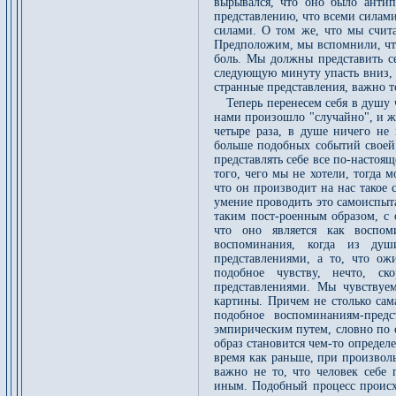
вырывался, что оно было антип
представлению, что всеми силами
силами. О том же, что мы счита
Предположим, мы вспомнили, что
боль. Мы должны представить се
следующую минуту упасть вниз, а
странные представления, важно т
Теперь перенесем себя в душу ч
нами произошло "случайно", и же
четыре раза, в душе ничего не 
больше подобных событий своей 
представлять себе все по-настоя
того, чего мы не хотели, тогда 
что он производит на нас такое 
умение проводить это самоиспыта
таким пост-роенным образом, с 
что оно является как воспом
воспоминания, когда из душ
представлениями, а то, что о
подобное чувству, нечто, с
представлениями. Мы чувствуе
картины. Причем не столько сам
подобное воспоминаниям-пред
эмпирическим путем, словно по с
образ становится чем-то определ
время как раньше, при произвол
важно не то, что человек себе 
иным. Подобный процесс происхо