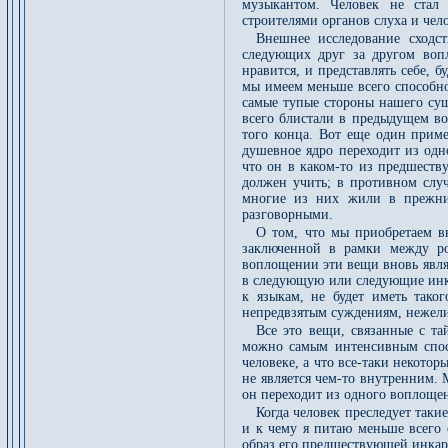
музыкантом. Человек не стал 
строителями органов слуха и че
Внешнее исследование сходст
следующих друг за другом воп
нравится, и представлять себе, 
мы имеем меньше всего способно
самые тупые стороны нашего сущ
всего блистали в предыдущем во
того конца. Вот еще один приме
душевное ядро переходит из одн
что он в каком-то из предшеств
должен учить; в противном случ
многие из них жили в прежних
разговорными.
О том, что мы приобретаем вн
заключенной в рамки между р
воплощении эти вещи вновь являл
в следующую или следующие инка
к языкам, не будет иметь тако
непредвзятым суждениям, нежели
Все это вещи, связанные с т
можно самым интенсивным спосо
человеке, а что все-таки некото
не является чем-то внутренним. 
он переходит из одного воплоще
Когда человек преследует такие
и к чему я питаю меньше всего 
образ его предшествующей инка