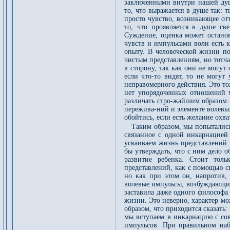
заключенными внутри нашей ду
то, что выражается в душе так: 
просто чувство, возникающее от
то, что проявляется в душе све
Суждение, оценка может останов
чувств и импульсами воли есть 
опыту. В человеческой жизни по
чистым представлениям, но тотча
в сторону, так как они не могут
если что-то видят, то не могут
неправомерного действия. Это то
нет упорядоченных отношений 
различать стро-жайшим образом.
пережива-ний и элементе волевых
обойтись, если есть желание охва
Таким образом, мы попытались 
связанное с одной инкарнацие
усваиваем жизнь представлений.
бы утверждать, что с ним дело 
развитие ребенка. Стоит тол
представлений, как с помощью с
но как при этом он, напротив,
волевые импульсы, возбуждающие
заставила даже одного философа
жизни. Это неверно, характер мо
образом, что приходится сказать:
мы вступаем в инкарнацию с со
импульсов. При правильном наб