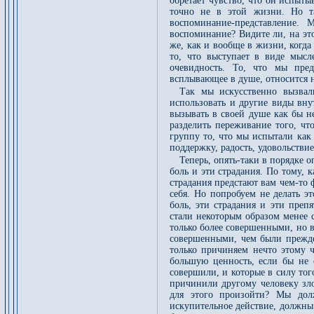
обретает чувство, что он испыт
точно не в этой жизни. Но та
воспоминание-представление. 
воспоминание? Видите ли, на это
же, как и вообще в жизни, когда
то, что выступает в виде мысл
очевидность. То, что мы пред
всплывающее в душе, относится 
Так мы искусственно вызва
использовать и другие виды вну
вызывать в своей душе как бы 
разделить переживание того, ч
группу то, что мы испытали как 
поддержку, радость, удовольствие
Теперь, опять-таки в порядке 
боль и эти страдания. По тому,
страдания предстают вам чем-то 
себя. Но попробуем не делать э
боль, эти страдания и эти преп
стали некоторым образом менее 
только более совершенными, но 
совершенными, чем были прежде
только причиняем нечто этому ч
большую ценность, если бы не 
совершили, и которые в силу то
причинили другому человеку зло
для этого произойти? Мы дол
искупительное действие, должны и