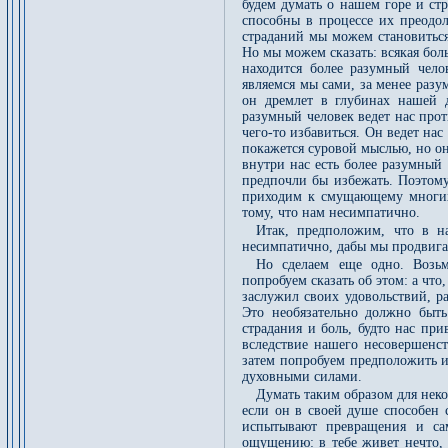
будем думать о нашем горе и стр
способны в процессе их преодо
страданий мы можем становиться
Но мы можем сказать: всякая боль
находится более разумный чело
являемся мы сами, за менее разу
он дремлет в глубинах нашей 
разумный человек ведет нас про
чего-то избавиться. Он ведет нас
покажется суровой мыслью, но он
внутри нас есть более разумный 
предпочли бы избежать. Поэтому
приходим к смущающему многих 
тому, что нам несимпатично.
Итак, предположим, что в на
несимпатично, дабы мы продвига
Но сделаем еще одно. Возьм
попробуем сказать об этом: а что,
заслужил своих удовольствий, р
Это необязательно должно быть
страдания и боль, будто нас пр
вследствие нашего несовершенст
затем попробуем предположить и
духовными силами.
Думать таким образом для неко
если он в своей душе способен 
испытывают превращения и са
ощущению: в тебе живет нечто,