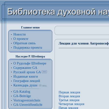
Главное меню
Новости
О проекте
Обратная связь
Лекции для членов Антропософс
Поддержка проекта
Наследие Р. Штейнера
О Рудольфе Штейнере
Содержание GA
Русский архив GA
Изданные книги
География лекций
Календарь души
18 нед.
GA-Katalog
Первая лекция
GA-Beiträge
Вторая лекция
Третья лекция
Vortragsverzeichnis
Четвертая лекция
GA-Unveröffentlicht
Пятая лекция