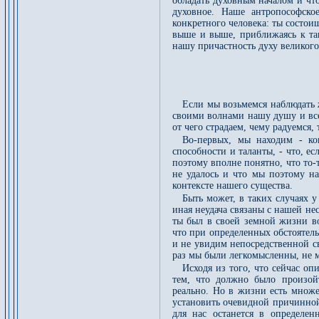
обладать духовным началом и что
духовное. Наше антропософско
конкретного человека: ты состо
выше и выше, приближаясь к та
нашу причастность духу великого
Если мы возьмемся наблюдать ж
своими волнами нашу душу и все
от чего страдаем, чему радуемся,
Во-первых, мы находим - ко
способности и таланты, - что, ес
поэтому вполне понятно, что то-т
не удалось и что мы поэтому н
контексте нашего существа.
Быть может, в таких случаях у
иная неудача связаны с нашей не
ты был в своей земной жизни в
что при определенных обстоятель
и не увидим непосредственной с
раз мы были легкомысленны, не м
Исходя из того, что сейчас оп
тем, что должно было произой
реально. Но в жизни есть множе
установить очевидной причинной
для нас останется в определе