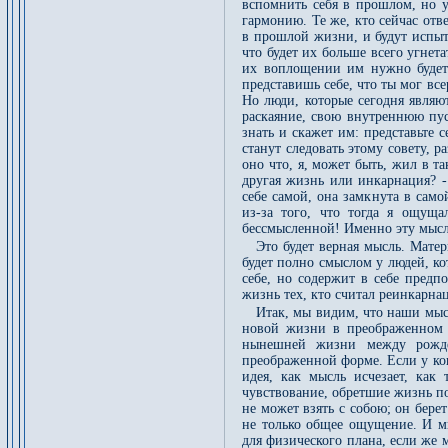
вспомнить себя в прошлом, но у
гармонию. Те же, кто сейчас отв
в прошлой жизни, и будут испыт
что будет их больше всего угне
их воплощении им нужно будет с
представишь себе, что ты мог все
Но люди, которые сегодня являю
раскаяние, свою внутреннюю пус
знать и скажет им: представьте 
станут следовать этому совету, 
оно что, я, может быть, жил в т
другая жизнь или инкарнация? - 
себе самой, она замкнута в сам
из-за того, что тогда я ощущ
бессмысленной! Именно эту мысль
Это будет верная мысль. Матер
будет полно смыслом у людей, ко
себе, но содержит в себе предп
жизнь тех, кто считал реинкарн
Итак, мы видим, что наши мыс
новой жизни в преображенном 
нынешней жизни между рожде
преображенной форме. Если у кого
идея, как мысль исчезает, как
чувствование, обретшие жизнь по
не может взять с собою; он берет
не только общее ощущение. И м
для физического плана, если же