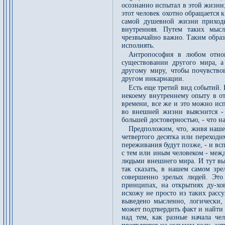
осознанно испытал в этой жизни; 
этот человек охотно обращается
самой душевной жизни приходи
внутренняя. Путем таких мыс
чрезвычайно важно. Таким образо
исполнять.
Антропософия в любом отнош
существовании другого мира, а
другому миру, чтобы почувствов
другом инкарнации.
Есть еще третий вид событий. И
некоему внутреннему опыту в о
времени, все же и это можно ис
во внешней жизни выяснится - с
большей достоверностью, - что н
Предположим, что, живя наше
четвертого десятка или переходи
переживания будут позже, - и в
с тем или иным человеком - меж
людьми внешнего мира. И тут выя
так сказать, в нашем самом зре
совершенно зрелых людей. Это
принципах, на открытиях ду-хо
исхожу не просто из таких рассу
выведено мысленно, логически,
может подтвердить факт и найти
над тем, как разные начала че