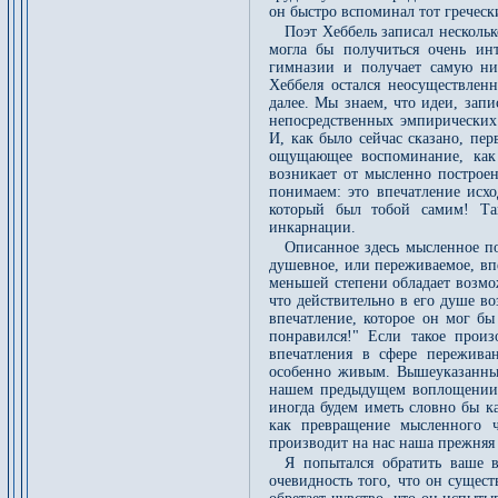
он быстро вспоминал тот гречес
Поэт Хеббель записал нескольк
могла бы получиться очень ин
гимназии и получает самую ни
Хеббеля остался неосуществлен
далее. Мы знаем, что идеи, запи
непосредственных эмпирических
И, как было сейчас сказано, пе
ощущающее воспоминание, как 
возникает от мысленно построен
понимаем: это впечатление исхо
который был тобой самим! Так
инкарнации.
Описанное здесь мысленное пос
душевное, или переживаемое, вп
меньшей степени обладает возмож
что действительно в его душе во
впечатление, которое он мог бы
понравился!" Если такое прои
впечатления в сфере пережива
особенно живым. Вышеуказанным
нашем предыдущем воплощении.
иногда будем иметь словно бы ка
как превращение мысленного ч
производит на нас наша прежняя 
Я попытался обратить ваше 
очевидность того, что он сущес