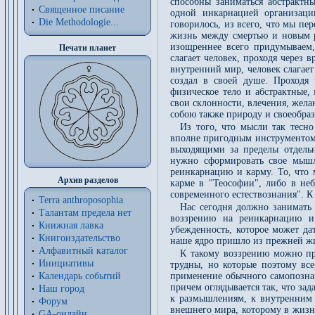
способны заниматься абстрактн
Священное писание
одной инкарнацией организаци
Die Methodologie...
говорилось, из всего, что мы пе
жизнь между смертью и новым р
изощреннее всего придумываем,
Печати планет
слагает человек, проходя через в
внутренний мир, человек слагает 
создал в своей душе. Проходя 
физическое тело и абстрактные,
свои склонности, влечения, жела
собою также природу и своеобраз
Из того, что мысли так тесн
вполне пригодным инструментом 
выходящими за пределы отдель
нужно сформировать свое мышле
реинкарнацию и карму. То, что 
Архив разделов
карме в "Теософии", либо в не
современного естествознания". К 
Terra anthroposophia
Нас сегодня должно занимать 
Талантам предела нет
воззрению на реинкарнацию и 
Книжная лавка
убежденность, которое может да
Книгоиздательство
наше ядро пришло из прежней жи
Алфавитный каталог
К такому воззрению можно пр
Инициативы
трудны, но которые поэтому все
Календарь событий
применение обычного самопознан
причем оглядывается так, что зад
Наш город
к размышлениям, к внутренним 
Форум
внешнего мира, которому в жизн
GA-онлайн