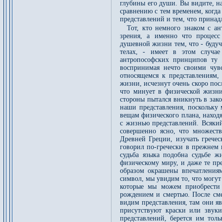
глубины его души. Вы видите, н
сравнению с тем временем, когда
представлений и тем, что принад
Тот, кто немного знаком с ан
зрения, а именно что процесс
душевной жизни тем, что - буду
телах, - имеет в этом случа
антропософских принципов ту в
воспринимая нечто своими чувс
относящемся к представлениям,
жизни, исчезнут очень скоро посл
что минует в физической жизни
стороны пытался вникнуть в зако
наши представления, поскольку
вещам физического плана, наход
с жизнью представлений. Всякий
совершенно ясно, что множест
Древней Греции, изучать гречес
говорил по-гречески в прежнем
судьба языка подобна судьбе ж
физическому миру, и даже те пр
образом окрашены впечатления
символ, мы увидим то, что могут
которые мы можем приобрести 
рождением и смертью. После сме
видим представления, там они я
присутствуют краски или звук
представлений, берется им тол