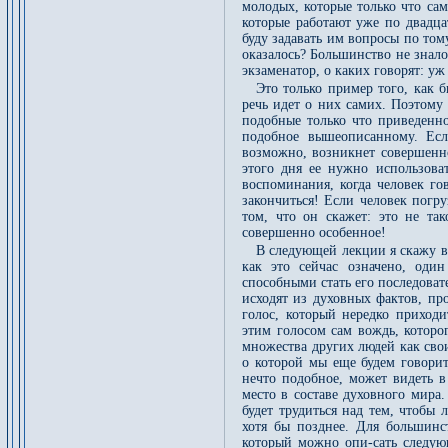
молодых, которые только что са
которые работают уже по двадцат
буду задавать им вопросы по тому
оказалось? Большинство не знало
экзаменатор, о каких говорят: уж 
Это только пример того, как 
речь идет о них самих. Поэтому
подобные только что приведенн
подобное вышеописанному. Есл
возможно, возникнет совершенно 
этого дня ее нужно использова
воспоминания, когда человек го
закончиться! Если человек погру
том, что он скажет: это не та
совершенно особенное!
В следующей лекции я скажу ва
как это сейчас означено, оди
способными стать его последоват
исходят из духовных фактов, пр
голос, который нередко приход
этим голосом сам вождь, которо
множества других людей как сво
о которой мы еще будем говорит
нечто подобное, может видеть в
место в составе духовного мира
будет трудиться над тем, чтобы 
хотя бы позднее. Для большинс
который можно опи-сать следую