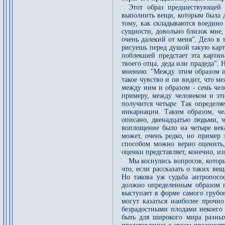
Этот образ предшествующей 
выполнить вещи, которым была д
тому, как складываются воедино
сущности, довольно близок мне, 
очень далекий от меня". Дело в 
рисуешь перед душой такую карт
поблекшей предстает эта картин
твоего отца, деда или прадеда". 
мнению: "Между этим образом и 
такое чувство и он видит, что м
между ним и образом - семь чел
примеру, между человеком и эти
получится четыре. Так определя
инкарнации. Таким образом, че
описано, двенадцатью людьми, ч
воплощение было на четыре века
может, очень редко, но пример 
способом можно верно оценить,
оценки представляет, конечно, из
Мы коснулись вопросов, которы
что, если рассказать о таких в
Но такова уж судьба антропосо
должно определенным образом п
выступает в форме самого грубог
могут казаться наиболее прочн
безрадостными плодами некоего 
быть для широкого мира разных