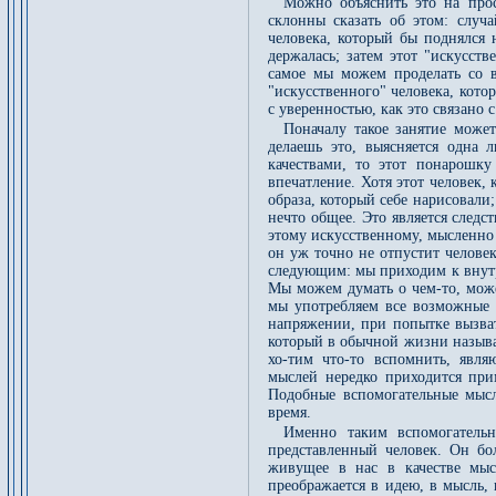
Можно объяснить это на про
склонны сказать об этом: случа
человека, который бы поднялся 
держалась; затем этот "искусст
самое мы можем проделать со 
"искусственного" человека, кото
с уверенностью, как это связано 
Поначалу такое занятие может
делаешь это, выясняется одна 
качествами, то этот понарошк
впечатление. Хотя этот человек,
образа, который себе нарисовали;
нечто общее. Это является след
этому искусственному, мысленно 
он уж точно не отпустит челове
следующим: мы приходим к внутр
Мы можем думать о чем-то, може
мы употребляем все возможные и
напряжении, при попытке вызват
который в обычной жизни называ
хо-тим что-то вспомнить, явля
мыслей нередко приходится прим
Подобные вспомогательные мысл
время.
Именно таким вспомогательн
представленный человек. Он бол
живущее в нас в качестве мыс
преображается в идею, в мысль, 