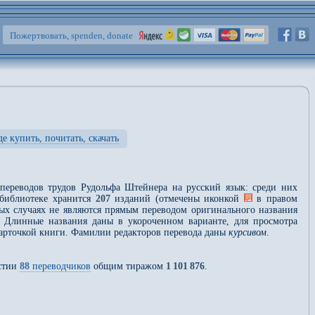
Пожертвовать, spenden, donate
де купить, почитать, скачать
 переводов трудов Рудольфа Штейнера на русский язык: среди них
 библиотеке хранится
207
изданий (отмечены иконкой
в правом
ых случаях не являются прямым переводом оригинального названия
. Длинные названия даны в укороченном варианте, для просмотра
карточкой книги. Фамилии редакторов перевода даны
курсивом
.
астии
88
переводчиков
общим тиражом
1
101
876
.