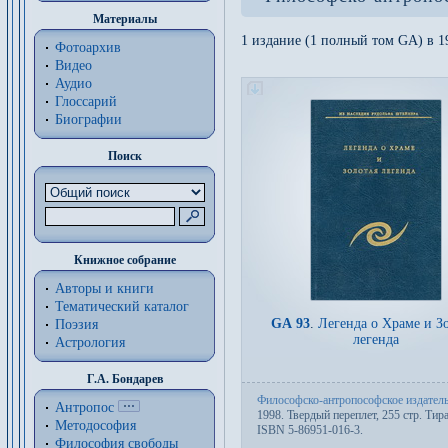
Материалы
1 издание (1 полный том GA) в 1
Фотоархив
Видео
Аудио
Глоссарий
Биографии
Поиск
Книжное собрание
Авторы и книги
Тематический каталог
GA 93
.
Легенда о Храме и З
Поэзия
легенда
Астрология
Г.А. Бондарев
Философско-антропософское издател
Антропос
1998. Твер­дый пе­ре­плет, 255 стр. Тир
Методософия
ISBN 5-86951-016-3.
Философия cвободы