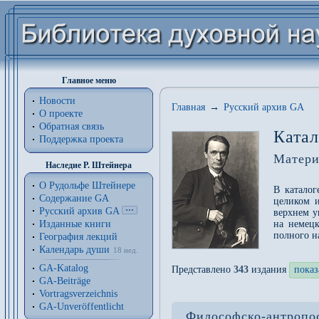
Главное меню
Новости
Главная
→
Русский архив GA
О проекте
Обратная связь
Катал
Поддержка проекта
Матери
Наследие Р. Штейнера
О Рудольфе Штейнере
В каталог
Содержание GA
целиком 
Русский архив GA
верхнем у
Изданные книги
на немец
полного н
География лекций
Календарь души
18 нед.
GA-Katalog
Представлено
343
издания
показ
GA-Beiträge
Vortragsverzeichnis
GA-Unveröffentlicht
Философско-антропос