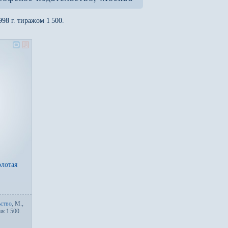
998 г. тиражом 1
500.
олотая
ьство
,
М.
,
аж 1
500.