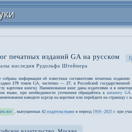
ог печатных изданий GA на русском
Г
алы наследия Рудольфа Штейнера
е собрана информация об известных составителям печатных изданиях
издано
179
томов GA, частично —
27
; в Российской государственной
глу карточки книги). Наименования книг даны издателями
и в некотор
ком языке, при необходимости уточнения обращайтесь к
каталогу GA
аименования наведите курсор на короткое или перейдите на страницу с 
ать все
, выпущенных
42
издательствами
в период
1910
–
2025
г. при уч
офское издательство, Москва