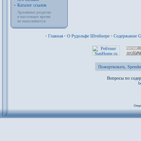
Каталог ссылок
Архивные разделы
в настоящее время
не наполняются
·
Главная
·
О Рудольфе Штейнере
·
Содержание 
Пожертвовать, Spende
Вопросы по содер
b
Откр