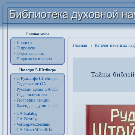
Главное меню
Новости
Главная
→
Каталог печатных из
О проекте
Обратная связь
Поддержка проекта
Наследие Р. Штейнера
Тайны библей
О Рудольфе Штейнере
Содержание GA
Русский архив GA
Изданные книги
География лекций
Календарь души
19 нед.
GA-Katalog
GA-Beiträge
Vortragsverzeichnis
GA-Unveröffentlicht