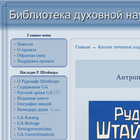
Главное меню
Новости
Главная
→
Каталог печатных из
О проекте
Обратная связь
Поддержка проекта
Наследие Р. Штейнера
Антроп
О Рудольфе Штейнере
Содержание GA
Русский архив GA
Изданные книги
География лекций
Календарь души
18 нед.
GA-Katalog
GA-Beiträge
Vortragsverzeichnis
GA-Unveröffentlicht