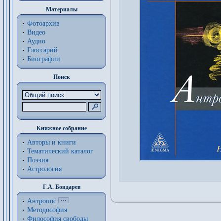
Материалы
Фотоархив
Видео
Аудио
Глоссарий
Биографии
Поиск
Книжное собрание
Авторы и книги
Тематический каталог
Поэзия
Астрология
Г.А. Бондарев
Антропос
Методософия
Философия cвободы