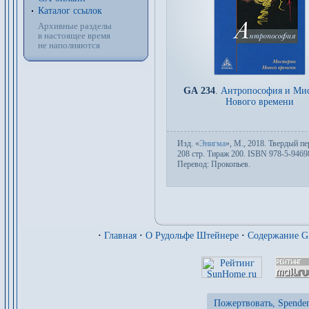
Каталог ссылок
Архивные разделы
в настоящее время
не наполняются
GA 234
.
Антропософия и Ми
Нового времени
Изд.
«
Энигма
»,
М.
, 2018. Твер­дый пе­
208 стр. Тираж 200. ISBN 978-5-9469
Пере­вод:
Прокопьев
.
·
Главная
·
О Рудольфе Штейнере
·
Содержание 
Пожертвовать, Spenden