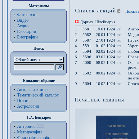
Материалы
Список лекций
Показат
Фотоархив
Видео
Дорнах
, Швейцария
:
Аудио
1
5581
19.01.1924
сб
Антро
Глоссарий
2
5582
20.01.1924
вс
Медит
Биографии
3
5587
27.01.1924
вс
Перех
4
5591
01.02.1924
пт
Укреп
Поиск
5
5594
02.02.1924
сб
Любов
6
5596
03.02.1924
вс
Правя
7
5600
08.02.1924
пт
О сно
реаль
8
5602
09.02.1924
сб
Отнош
по от
Книжное собрание
9
5604
10.02.1924
вс
Спосо
Авторы и книги
Тематический каталог
Печатные издания
Поэзия
Астрология
Г.А. Бондарев
Антропос
Методософия
Философия cвободы