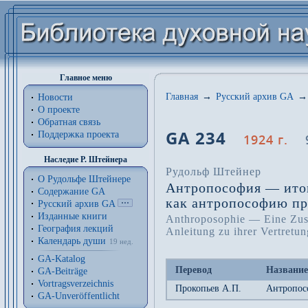
Главное меню
Главная
→
Русский архив GA
→
Новости
О проекте
Обратная связь
GA 234
Поддержка проекта
1924 г.
Наследие Р. Штейнера
Рудольф Штейнер
О Рудольфе Штейнере
Антропософия — итог 
Содержание GA
как антропософию пр
Русский архив GA
Изданные книги
Anthroposophie — Eine Zus
География лекций
Anleitung zu ihrer Vertretun
Календарь души
19 нед.
GA-Katalog
Перевод
Название
GA-Beiträge
Vortragsverzeichnis
Прокопьев А.П.
Антропос
GA-Unveröffentlicht