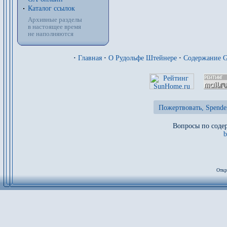
Каталог ссылок
Архивные разделы
в настоящее время
не наполняются
·
Главная
·
О Рудольфе Штейнере
·
Содержание 
Пожертвовать, Spende
Вопросы по содер
b
Откр