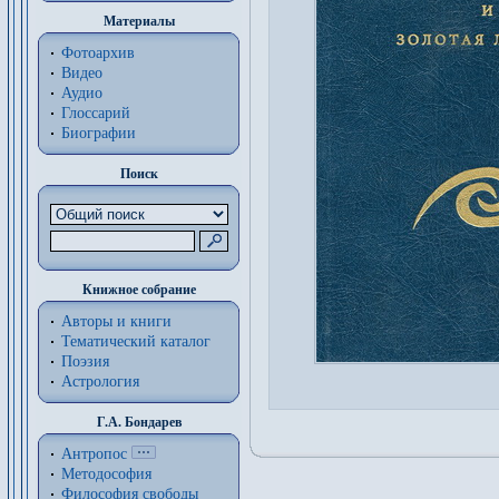
Материалы
Фотоархив
Видео
Аудио
Глоссарий
Биографии
Поиск
Книжное собрание
Авторы и книги
Тематический каталог
Поэзия
Астрология
Г.А. Бондарев
Антропос
Методософия
Философия cвободы