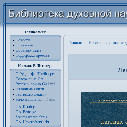
Главное меню
Новости
Главная
→
Каталог печатных из
О проекте
Обратная связь
Поддержка проекта
Наследие Р. Штейнера
Ле
О Рудольфе Штейнере
Содержание GA
Русский архив GA
Изданные книги
География лекций
Календарь души
19 нед.
GA-Katalog
GA-Beiträge
Vortragsverzeichnis
GA-Unveröffentlicht