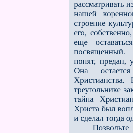
рассматривать из
нашей коренно
строение культ
его, собственно
ещe оставать
посвященный.
понят, предан, 
Она остаeтс
Христианства.
треугольнике за
тайна Христиа
Христа был воп
и сделал тогда 
Позвольте мне