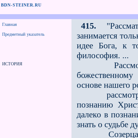
BDN-STEINER.RU
415.
"Рассмат
Главная
занимается толь
Предметный указатель
идее Бога, к т
философия. ...
Рассмотрен
ИСТОРИЯ
божественному
основе нашего р
рассмотрение
познанию Хрис
далеко в познан
знать о судьбе д
Созерцание, 