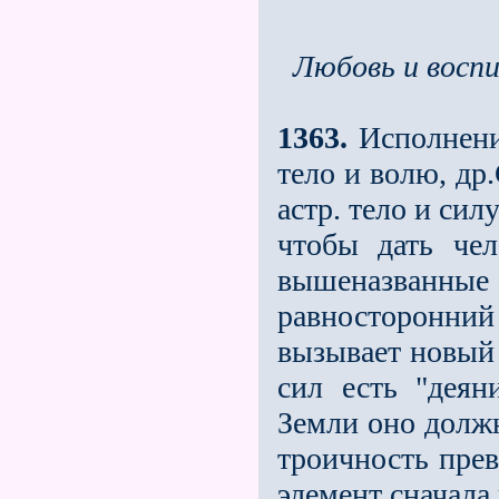
Любовь и восп
1363.
Исполнение
тело и волю, др
астр. тело и си
чтобы дать че
вышеназванн
равносторонний
вызывает новый
сил есть "дея
Земли оно долж
троичность прев
элемент сначала