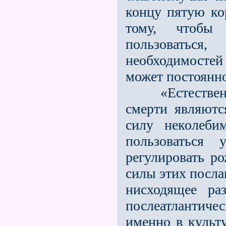
концу пятую ко
тому, чтобы 
пользоватьс
необходимостей
может постоянно
«Естественно,
смерти являют
силу неколеби
пользоваться 
регулировать р
силы этих посла
нисходящее ра
послеатлантич
именно в культу