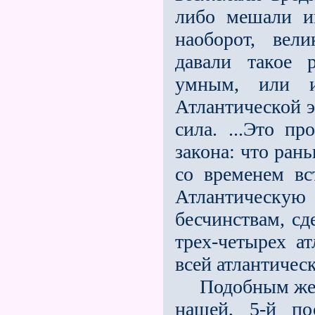
либо мешали и
наоборот, вел
давали такое 
умным, или и
Атлантической э
сила. ...Это п
закона: что ран
со временем вс
Атлантическую
бесчинствам, с
трех-четырех а
всей атлантическ
Подобным же об
нашей, 5-й по