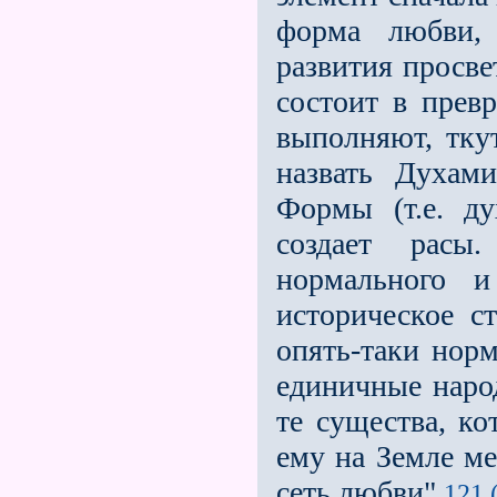
форма любви, 
развития просве
состоит в прев
выполняют, тк
назвать Духам
Формы (т.е. д
создает расы
нормального и
историческое с
опять-таки норм
единичные народ
те существа, к
ему на Земле м
сеть любви".
121 