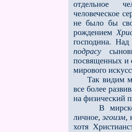
отдельное че
человеческое се
не было бы св
рождением
Хри
господина. На
подрасу
сыновь
посвященных и 
мирового искусс
Так видим мы
всe более разв
на физический п
В мирском
личное,
эгоизм
,
хотя Христианс