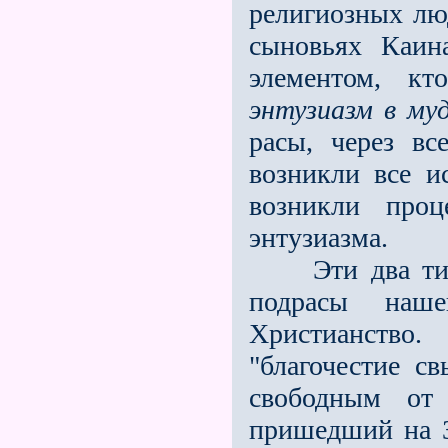
религиозных лю
сыновьях Каин
элементом, кт
энтузиазм в му
расы, через вс
возникли все и
возникли проц
энтузиазма.
Эти два типа 
подрасы наш
Христианство.
"благочестие с
свободным от
пришедший на З