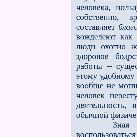
человека, поль
собственно, 
составляет
благ
вожделеют как 
люди охотно ж
здоровое бодр
работы -- суще
этому удобному 
вообще не могли
человек перест
деятельность,
обычной физиче
Зная об эт
воспользоват