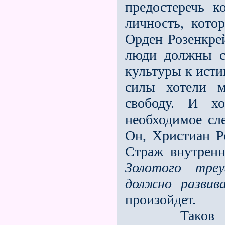
предостеречь к
личность, кото
Орден Розенкрей
люди должны с
культуры к исти
силы хотели м
свободу. И х
необходимое сле
Он, Христиан Р
Страж внутрен
Золотого треу
должно развив
произойдет.
Таков ход ч