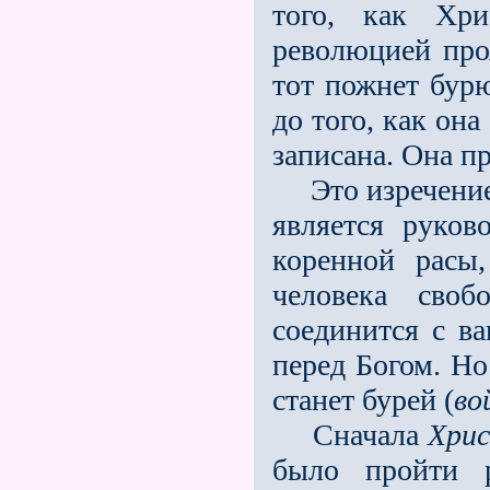
того, как Хри
революцией проя
тот пожнeт бурю
до того, как он
записана. Она п
Это изречение: 
является руко
коренной расы
человека сво
соединится с в
перед Богом. Но
станет бурей (
во
Сначала
Хрис
было пройти р