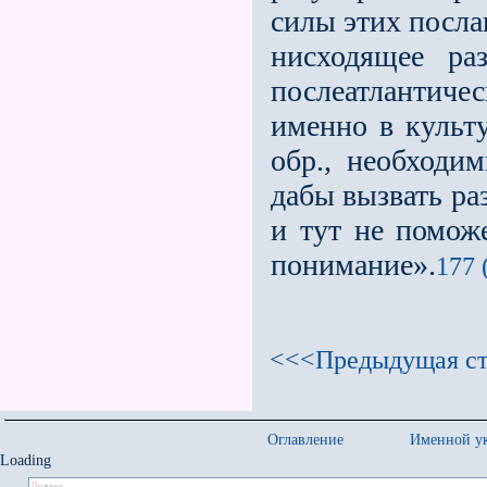
силы этих посла
нисходящее ра
послеатлантич
именно в культу
обр., необходи
дабы вызвать ра
и тут не поможе
понимание».
177 
<<<Предыдущая ст
Оглавление
Именной ук
Loading