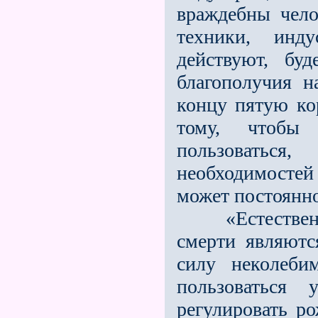
враждебны чело
техники, инд
действуют, бу
благополучия н
концу пятую ко
тому, чтобы 
пользоватьс
необходимостей
может постоянно
«Естественно,
смерти являют
силу неколеби
пользоваться 
регулировать р