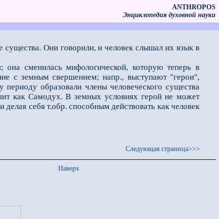
ANTHROPOS
Энциклопедия духовной науки
е существа. Они говорили, и человек слышал их язык в
она сменилась мифологичес­кой, которую теперь в
ие с земным свершением; напр., выступают "герои",
му периоду образовали члены человеческого существа
пит как Самодух. В земных условиях герой не может
и делая себя т.обр. способ­ным действовать как человек
Следующая страница>>>
Наверх