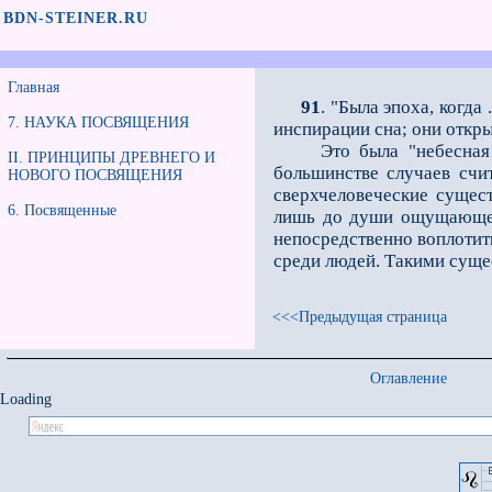
BDN-STEINER.RU
Главная
91
. "Была эпоха, когд
7. НАУКА ПОСВЯЩЕНИЯ
инспирации сна; они откры
Это была "небесная ист
II. ПРИНЦИПЫ ДРЕВНЕГО И
большинстве случаев счи
НОВОГО ПОСВЯЩЕНИЯ
сверхчеловеческие сущест
6. Посвященные
лишь до души ощущающей,
непосред­ственно воплотить
среди людей. Такими суще
<<<Предыдущая страница
Оглавление
Loading