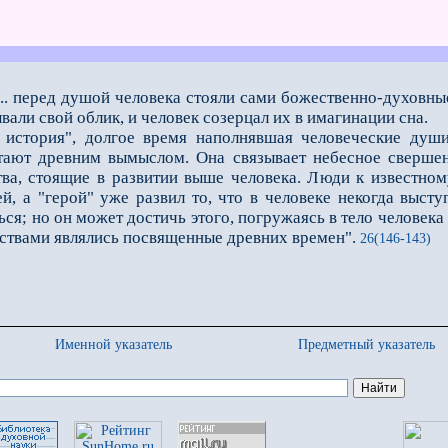
а ... перед душой человека стояли сами божественно-духовны
вали свой облик, и человек созерцал их в имагинации сна.
ория", долгое время наполнявшая человеческие души; 
тают древним вымыслом. Она связывает небесное свершен
ва, стоящие в развитии выше челове­ка. Люди к известно
 а "герой" уже развил то, что в человеке некогда высту
ся; но он может достичь этого, погружаясь в тело человека 
ствами являлись посвященные древних времен".
26(146-143)
Именной указатель
Предметный указатель