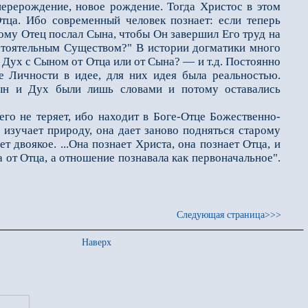
перерождение, новое рождение. Тогда Христос в этом
тца. Ибо современный человек познает: если теперь
тому Отец послал Сына, чтобы Он завершил Его труд на
остоятельным Существом?" В истории догматики много
и Дух с Сыном от Отца или от Сына? — и т.д. Постоянно
е Личности в идее, для них идея была реальностью.
Сын и Дух были лишь словами и потому оставались
 не теряет, ибо находит в Боге-Отце Божественно-
 изучает природу, она дает заново подняться старому
т двоякое. ...Она познает Христа, она познает Отца, и
 от Отца, а отношение познавала как первоначальное".
Следующая страница>>>
Наверх