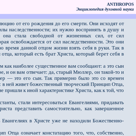
ANTHROPOS
Энциклопедия духовной науки
юцию от его рождения до его смерти. Они исходят от
илы наследственности; их нужно воспринять в душу и
 она стала свободной от жизненных сил, от сил
орая освобождается от сил наследственности. Это они
о время данной отцом жизни взять себя в руки. Так в
отца, который есть брат Христа, который берет себя в
м как наиболее существенное вам сообщают: а это сын
, и он вам отвечает: да, старый Мюллер, он такой-то и
лер — это его сын. Так примерно было это со времен
: в ней живет божественный творческий Принцип Отца,
 пришли к иной характеристике Христа, как к той, что
анты, стали интересоваться Евангелиями, придавать
иста представить самостоятельно, как завершенное
Евангелиях в Христе уже не находили Божественно-
Отца означает констатацию того, что, собственно,