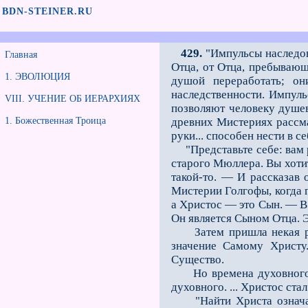
BDN-STEINER.RU
429.
"Импульсы наследов
Главная
Отца, от Отца, пребывающ
1. ЭВОЛЮЦИЯ
душой переработать; о
наследственности. Импуль
VIII. УЧЕНИЕ ОБ ИЕРАРХИЯХ
позволяют человеку душев
1. Божественная Троица
древних Мистериях рассмат
руки... способен нести в с
"Представьте себе: вам р
старого Мюллера. Вы хотит
такой-то. — И рассказав 
Мистерии Голгофы, когда 
а Христос — это Сын. — В 
Он является Сыном Отца. 
Затем пришла некая реак
значение Самому Христу.
Существо.
Но времена духовного по
духовного. ... Христос ста
"Найти Христа означает 