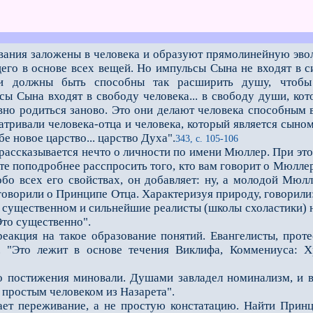
ания заложены в человека и образуют прямолинейную эвол
его в основе всех вещей. Но импульсы Сына не входят в с
ни должны быть способны так расширить душу, чтобы
сы Сына входят в свободу человека... в свободу души, кот
но родиться заново. Это они делают человека способным в
ривали человека-отца и человека, который является сыном 
ебе новое царство... царство Духа".
343, с. 105-106
ассказывается нечто о личности по имени Мюллер. При это
е поподробнее расспросить того, кто вам говорит о Мюллере
обо всех его свойствах, он добавляет: ну, а молодой Мюл
говорили о Принципе Отца. Характеризуя природу, говорили
существенном и сильнейшие реалисты (школы схоластики) не
Это существенно".
ция на такое образование понятий. Евангелисты, протест
 "Это лежит в основе течения Виклифа, Коммениуса: Хр
стижения миновали. Душами завладел номинализм, и в 
л простым человеком из Назарета".
переживание, а не простую констатацию. Найти Принцип 