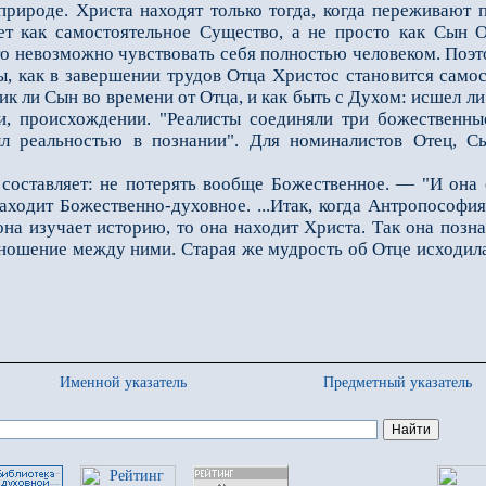
природе. Христа находят только тогда, когда переживают 
т как самостоятельное Существо, а не просто как Сын О
 то невозможно чувствовать себя полностью человеком. Поэ
ы, как в завершении трудов Отца Христос становится сам
ник ли Сын во времени от Отца, и как быть с Духом: исшел л
ии, происхождении. "Реалисты соединяли три божественны
л реальностью в познании". Для номиналистов Отец, 
авляет: не потерять вообще Божественное. — "И она его
аходит Божественно-духовное. ...Итак, когда Антропософия
на изучает историю, то она находит Христа. Так она познае
тношение между ними. Старая же мудрость об Отце исходила
Именной указатель
Предметный указатель