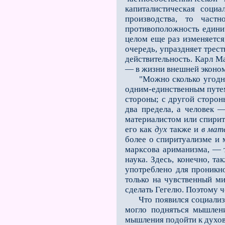
капиталистическая социа
производства, то частн
противоположность единич
целом еще раз изменяется,
очередь, упраздняет трес
действительность. Карл М
— в жизни внешней экономи
"Можно сколько угодно сп
одним-единственным путем
стороны; с другой стор
два предела, а человек 
материалистом или спирит
его как
дух
также и
в мат
более о спиритуализме и 
марксова ариманизма, — т
наука. Здесь, конечно, т
употреблено для проникн
только на чувственный ми
сделать Гегелю. Поэтому 
Что появился социализм 
могло подняться мышлени
мышления подойти к духов