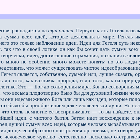
егеля распадается на
три части.
Первую часть Гегель называ
а сумма всех идей, которые деятельны в мире. Гегель и
него это только наблюдение идеи. Идеи для Гегеля суть нек
, так что в своей логике он как бы хочет дать сумму всех
творчески, идеи, достигающие отражения, познания в челове
ого мною не особенно много можете понять; но это люди 
редставить, что может существовать чистое идееобразовани
 Гегеля является, собственно, суммой или, лучше сказать, о
 до того, как возникла природа, и до того, как на природ
 логике. Это — Бог до сотворения мира. Бог до сотворения м
то весьма плодотворно было бы для духовной жизни челове
бы они идеями живого Бога или лишь как идеи, которые подо
 это было бы приобретением для человеческой души. Но есл
 что столь немногие ее воспринимают, — то вы найдете, опя
ейшей идеи, с чистого бытия. Затем идет восхождение к н
еред душой сумму всех идей, которые человек вырабатывает
тия до целесообразного построения организма, не говоря у
е человеческое чувство, естественно, несколько отстраняе