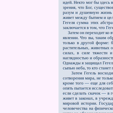
идей. Некто мог бы здесь 
зрения, что Бог, существ
разум и душевную жизнь Б
живет между бытием и целе
Гегеля сумма этих абстр
заключается в том, что Ге
Затем он переходит ко в
явлении. Что вы, таким обр
только в другой форме: 
растительных, животных от
силах, в силе тяжести 
наглядностью и образность
Однажды я защищал Гегеля 
сыпью неба, то кто станет
Затем Гегель восходит
сотворения мира, не тольк
кроме того — еще для себя
опять пытается исследова
если сделать скачок — в г
живет в законах, в учреж
мировой истории. Государ
человечества на физическо