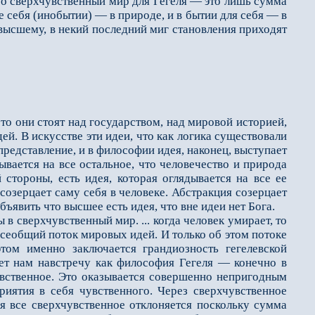
ибо сверхчувственный мир для Гегеля — это лишь сумма
е себя (инобытии) — в природе, и в бытии для себя — в
ивысшему, в некий последний миг становления приходят
о они стоят над государством, над мировой историей,
й. В искусстве эти идеи, что как логика существовали
представление, и в философии идея, наконец, выступает
ывается на все остальное, что человечество и природа
 стороны, есть идея, которая оглядывается на все ее
созерцает саму себя в человеке. Абстракция созерцает
ъявить что высшее есть идея, что вне идеи нет Бога.
в сверхчувственный мир. ... когда человек умирает, то
всеобщий поток мировых идей. И только об этом потоке
том именно заключается грандиозность гегелевской
ает нам навстречу как философия Гегеля — конечно в
увственное. Это оказывается совершенно непригодным
риятия в себя чувственного. Через сверхчувственное
мя все сверхчувственное отклоняется поскольку сумма