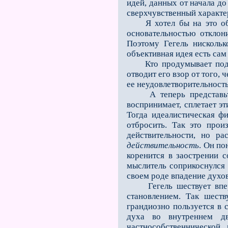
идей, данных от начала до
сверхчувственный характер
Я хотел бы на это обра
основательностью отклон
Поэтому Гегель нискольк
объективная идея есть сам 
Кто продумывает подобн
отводит его взор от того,
ее неудовлетворительность
А теперь представьте с
воспринимает, сплетает э
Тогда идеалистическая фи
отбросить. Так это про
действительности, но р
действительность
. Он по
коренится в заострении 
мыслитель соприкоснулся
своем роде впадение духо
Гегель шествует вперед
становлением. Так шест
грандиозно пользуется в 
духа во внутреннем дв
частнособственнической