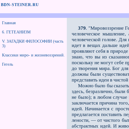
BDN-STEINER.RU
Главная
379
. "Мировоззрение Г
6. ГЕТЕАНИ3М
человеческое мышление, 
человеческой голове. Для 
V. ЗАГАДКИ ФИЛОСОФИИ (часть
идет в вещах дальше идей
3)
проявляют себя в природе 
Классики миро- и жизневоззрений.
знаю, что вы из сказанн
поскольку не могут себе п
Гегель
до творения мира. Бог для
должны были существовать
представить идеи в чистой
Можно было бы сказать, ч
здесь, безразлично, были 
не было); в любом случае
заключается причина того,
идей. Начинается с прост
предлагается поставить п
лености, — от чистого бы
абстрактных идей. И живо