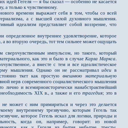
тих идей Гегеля — я бы сказал — особенно не касается
, а только к чувственному.
вого времени выражает себя в том, чтобы со всей
териализма, а с высшей силой духовного мышления.
ивный идеализм представляет собой воззрение, что
определенное внутреннее удовлетворение, которое
о, а во вторую очередь, тот тем сильнее может ощущать
 сверхчувственным импульсом, но такого, который
атериального, как это и было в случае
Карла Маркса
.
хчувственное, а вместе с тем и все идеалистическое
форму мышления. Однако он не рассматривал
идеи
в
постоянно ткет как простую
внешнюю
материальную
новной нерв современного социалистического мышления
что лично и всемирноисторически наиабстрактнейший
необходимость XIX в., а также и его
трагедия
; это в
не может с ним примириться и через это делается
коему внутреннему трезвучию, которым Гегель так
езвучие, которое Гегель искал для логики, природы и
ность, когда он, например, говорит: из новой
иваются, как у Гегеля из бытия небытие, тресты,