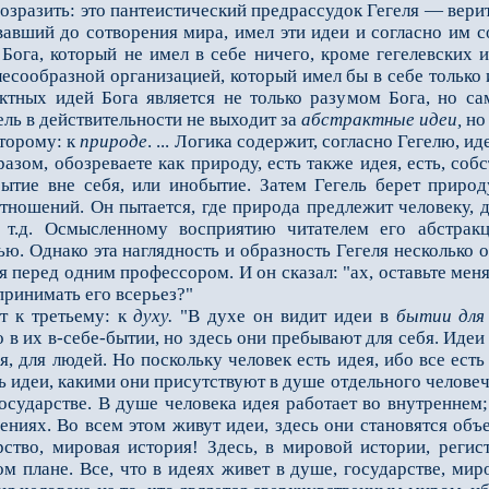
возразить: это пантеистический предрассудок Гегеля — верит
овавший до сотворения мира, имел эти идеи и согласно им 
ога, который не имел в себе ничего, кроме гегелевских и
сообразной организацией, который имел бы в себе только и
актных идей Бога является не только разумом Бога, но с
гель в действительности не выходит за
абстрактные идеи,
но 
торому: к
природе
. ... Логика содержит, согласно Гегелю, 
азом, обозреваете как природу, есть также идея, есть, собс
бытие вне себя, или инобытие. Затем Гегель берет приро
ношений. Он пытается, где природа предлежит человеку, док
и т.д. Осмысленному восприятию читателем его абстрак
ю. Однако эта наглядность и образность Гегеля несколько о
перед одним профессором. И он сказал: "ах, оставьте меня 
 принимать его всерьез?"
 к третьему: к
духу.
"В духе он видит идеи в
бытии
для
о в их в-себе-бытии, но здесь они пребывают для себя. Идеи
, для людей. Но поскольку человек есть идея, ибо все есть 
ть идеи, какими они присутствуют в душе отдельного челов
осударстве. В душе человека идея работает во внутреннем;
дениях. Во всем этом живут идеи, здесь они становятся об
ство, мировая история! Здесь, в мировой истории, регист
м плане. Все, что в идеях живет в душе, государстве, мир