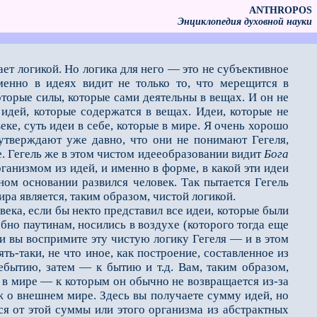
ANTHROPOS
Энциклопедия духовной науки
ет логикой. Но логика для него — это не субъективное
менно в идеях видит не только то, что мерещится в
оторые силы, которые сами деятельны в вещах. И он не
 идей, которые содержатся в вещах. Идеи, которые не
ке, суть идеи в себе, которые в мире. Я очень хорошо
утверждают уже давно, что они не понимают Гегеля,
е. Гегель же в этом чистом идееобразовании видит
Бога
рганизмом из идей, и именно в форме, в какой эти идеи
ном основании развился человек. Так пытается Гегель
ира является, таким образом, чистой логикой.
ка, если бы некто представил все идеи, которые были
бно паутинам, носились в воздухе (которого тогда еще
и вы воспримите эту чистую логику Гегеля — и в этом
ть-таки, не что иное, как построение, составленное из
ебытию, затем — к бытию и т.д. Вам, таким образом,
 в мире — к которым он обычно не возвращается из-за
ж о внешнем мире. Здесь вы получаете сумму идей, но
тся от этой суммы или этого организма из абстрактных