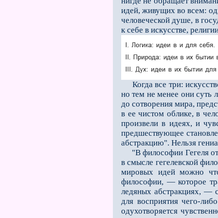
нигде не обращает вниман
идей, живущих во всем: од
человеческой душе, в госу
к себе в искусстве, религи
Когда все три: искусство
но тем не менее они суть 
до сотворения мира, предс
в ее чистом облике, в чел
произвели в идеях, и чув
предшествующее становлени
абстракцию". Нельзя гениа
"В философии Гегеля от на
в смысле гегелевской фило
мировых идей можно что-
философии, — которое тр
ледяных абстракциях, — с
для восприятия чего-либо
одухотворяется чувственн