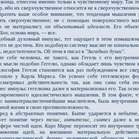
 конца, отнесена именно только к чувственному миру. Так э
, ибо их сверхчувственное относится не к сверхчувственному
тить ваше особое внимание, что тенденция мышления но
ить сверхчувственное; не с помощью поверхностного ма
о не материалист, он объ
ективный идеалист.
Его объект
Бог, основа мира, — все.
ый духовный импульс, тот ощущает в этом измышлении 
 чего не достичь. Кто подобную систему мыслит не изначальн
, недостаточность. Об этом я писал в
"Загадках души".
ебе человека, не такого, как Гегель с его внутренним
ти мысли подобно Гегелю, однако обладает лишь чувством м
лософия Гегеля становится как раз побуждением все свер
изошло у Карла Маркса. Он усвоил себе гегелевскую 
ассматривал действительность так, как она сама себя 
нес импульс гегелизма далее и материализовал его. Так ос
современного идеалистического мышления. В том факте, 
 с наиматериалистичнейшим мыслителем, была внутренняя 
вной жизни в свою противоположность.
 в абстрактных понятиях. Бытие ударяется в небытие, 
вует понятие через
тезис, антитезис, синтез
далее к не
сфере чистой идеи.
Карл
Маркс
переносит это внутреннее тр
ижении идей, на внешнюю материальную действитель
 капиталистической формы человеческой общности разв