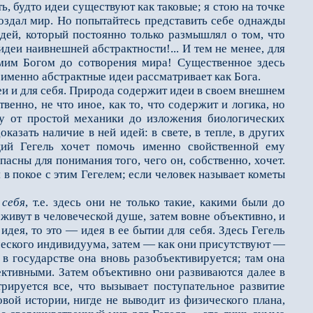
ь, будто идеи существуют как таковые; я стою на точке
создал мир. Но попытайтесь представить себе однажды
дей, который постоянно только размышлял о том, что
деи наивнешней абстрактности!... И тем не менее, для
амим Богом до сотворения мира! Существенное здесь
именно абстрактные идеи рассматривает как Бога.
идеи и для себя. Природа содержит идеи в своем внешнем
твенно, не что иное, как то, что содержит и логика, но
ду от простой механики до изложения биологических
азать наличие в ней идей: в свете, в тепле, в других
ций Гегель хочет помочь именно свойственной ему
пасны для понимания того, чего он, собственно, хочет.
в покое с этим Гегелем; если человек называет кометы
себя
, т.е. здесь они не только такие, какими были до
 живут в человеческой душе, затем вовне объективно, и
идея, то это — идея в ее бытии для себя. Здесь Гегель
еческого индивидуума, затем — как они присутствуют —
 в государстве она вновь разобъективируется; там она
ъективными. Затем объективно они развиваются далее в
рируется все, что вызывает поступательное развитие
овой истории, нигде не выводит из физического плана,