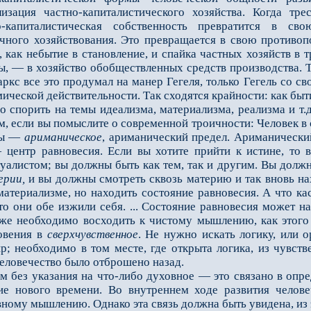
лизация частно-капиталистического хозяйства. Когда т
о-капиталистическая собственность превратится в с
ного хозяйствования. Это превращается в свою противопол
 как небытие в становление, и спайка частных хозяйств в 
ты, — в хозяйство обобществленных средств производства. 
аркс все это продумал на манер Гегеля, только Гегель со 
ческой действительности. Так сходятся крайности: как быт
орить на темы идеализма, материализма, реализма и т.д.,
, если вы помыслите о современной троичности: Человек в
оны —
ариманическое
, ариманический предел. Ариманическ
— центр равновесия. Если вы хотите прийти к истине, то
уалистом; вы должны быть как тем, так и другим. Вы должн
ерии,
и вы должны смотреть сквозь материю и так вновь нах
материализме, но находить состояние равновесия. А что ка
о они обе изжили себя. ... Состояние равновесия может н
акже необходимо восходить к чистому мышлению, как этого
овения в
сверхчувственное
. Не нужно искать логику, или 
р; необходимо в том месте, где открыта логика, из чувств
человечество было отброшено назад.
без указания на что-либо духовное — это связано в опре
е нового времени. Во внутреннем ходе развития человеч
ному мышлению. Однако эта связь должна быть увидена, из 