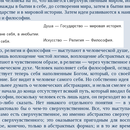
ия человека на то, что является сверхчувственным миром, 
нажды в бытии в себе, до сотворения мира, затем в бытии вн
дарстве и в мировой истории. Затем идеи развиваются к на
и и философии.
, религия и философия — выступают в человеческой душе, т
лишь воплощение чистой логики, воплощение абстрактных иде
тают в чувственном образе, в религии — через чувственное 
овеческом духе. Человек наполняет себя философией, огляд
ствует теперь себя наполненным Богом, который, со своей
е. Бог видит в человеке самого себя. Но собственно идея 
льнее думать о человеческих абстракциях, и нельзя смелее об
чала до конца отсутствует всякий путь, который вводил бы 
софии, поскольку человек есть лишь идея, он переходит во 
либо сказать. Нет никакого отдельного понятия — в э
актовало бы о чем-то сверхчувственном. Все, что выступ
амо есть сверхчувственное, но именно абстрактно сверхч
 сверхчувственного; это оказывается пригодным для восп
ое, конечно, только в абстрактных формах; и в то же вре