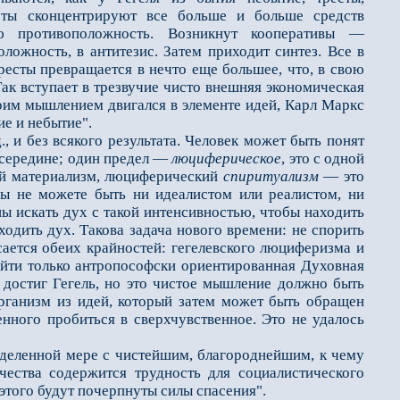
ресты сконцентрируют все больше и больше средств
вою противоположность. Возникнут кооперативы —
ожность, в антитезис. Затем приходит синтез. Все в
тресты превращается в нечто еще большее, что, в свою
Так вступает в трезвучие чисто внешняя экономическая
своим мышлением двигался в элементе идей, Карл Маркс
ие и небытие".
 и без всякого результата. Человек может быть понят
 середине; один предел —
люциферическое
, это с одной
ий материализм, люциферический
спиритуализм
— это
 вы не можете быть ни идеалистом или реалистом, ни
ы искать дух с такой интенсивностью, чтобы находить
одить дух. Такова задача нового времени: не спорить
сается обеих крайностей: гегелевского люциферизма и
айти только антропософски ориентированная Духовная
 достиг Гегель, но это чистое мышление должно быть
организм из идей, который затем может быть обращен
енного пробиться в сверхчувственное. Это не удалось
деленной мере с чистейшим, благороднейшим, к чему
ества содержится трудность для социалистического
этого будут почерпнуты силы спасения".