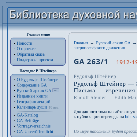
Главное меню
Главная
→
Русский архив GA
→
Новости
антропософского движения
О проекте
Обратная связь
GA 263/1
Поддержка проекта
1912-19
Наследие Р. Штейнера
Рудольф Штейнер
О Рудольфе Штейнере
Рудольф Штейнер — 
Содержание GA
Письма — изречения 
Русский архив GA
Изданные книги
Rudolf Steiner — Edith Mar
География лекций
Календарь души
18 нед.
Для данного тома на сайте отсут
GA-Katalog
к публикации переводы на
bdn-st
GA-Beiträge
Vortragsverzeichnis
По мере наполнения будет предс
GA-Unveröffentlicht