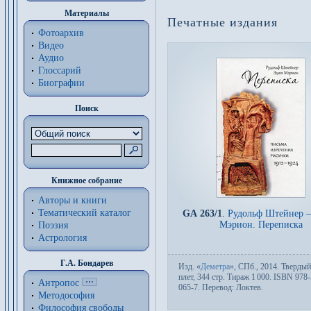
Материалы
Печатные издания
Фотоархив
Видео
Аудио
Глоссарий
Биографии
Поиск
Книжное собрание
Авторы и книги
Тематический каталог
GA 263/1
.
Рудольф Штейнер 
Мэрион. Переписка
Поэзия
Астрология
Г.А. Бондарев
Изд.
«
Деметра
»,
СПб.
, 2014. Твер­дый
плет, 344 стр. Тираж 1
000. ISBN 978-
Антропос
065-7. Пере­вод:
Локтев
.
Методософия
Философия cвободы