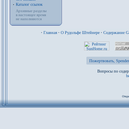
Каталог ссылок
Архивные разделы
в настоящее время
не наполняются
·
Главная
·
О Рудольфе Штейнере
·
Содержание 
Пожертвовать, Spenden
Вопросы по содер
b
Откры