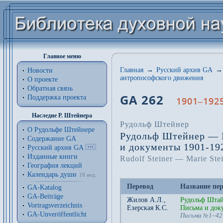
Главное меню
Главная
→
Русский архив GA
→
Новости
антропософского движения
О проекте
Обратная связь
GA 262
Поддержка проекта
1901–1925
Наследие Р. Штейнера
Рудольф Штейнер
О Рудольфе Штейнере
Рудольф Штейнер — 
Содержание GA
и документы 1901-19
Русский архив GA
Изданные книги
Rudolf Steiner — Marie Ste
География лекций
Календарь души
18 нед.
Перевод
Название пе
GA-Katalog
GA-Beiträge
Жилов А.Л.
,
Рудольф Штай
Vortragsverzeichnis
Езерская К.С.
Письма и док
GA-Unveröffentlicht
Письма
1–42
№