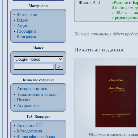
Жилов А.Л.
«Рукописи Ба
Материалы
Штайнером дл
в 1907 г. — а
Фотоархив
о розенкрейц
Видео
Аудио
Глоссарий
По мере наполнения будет предс
Биографии
Поиск
Печатные издания
Книжное собрание
Авторы и книги
Тематический каталог
Поэзия
Астрология
Г.А. Бондарев
Антропос
Методософия
Обложка немецкого изда
Философия cвободы