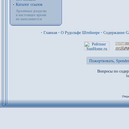
Каталог ссылок
Архивные разделы
в настоящее время
не наполняются
·
Главная
·
О Рудольфе Штейнере
·
Содержание 
Пожертвовать, Spenden
Вопросы по содер
b
Откры