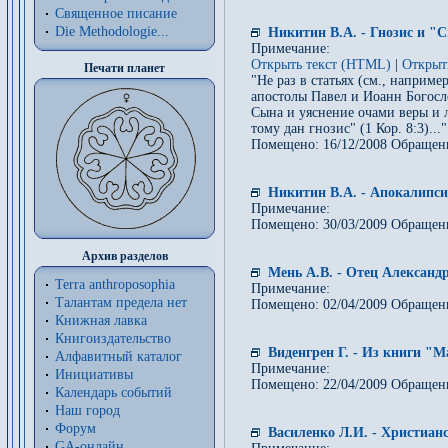
Священное писание
Die Methodologie...
Никитин В.А. - Гнозис и "
Примечание:
Открыть текст (HTML)
|
Открыт
Печати планет
"Не раз в статьях (см., наприм
апостолы Павел и Иоанн Богосл
Сына и уяснение очами веры и 
тому дан гнозис" (1 Кор. 8:3)..."
Помещено: 16/12/2008 Обращен
Никитин В.А. - Апокалипси
Примечание:
Помещено: 30/03/2009 Обращен
Архив разделов
Мень А.В. - Отец Александ
Terra anthroposophia
Примечание:
Талантам предела нет
Помещено: 02/04/2009 Обращен
Книжная лавка
Книгоиздательство
Виденгрен Г. - Из книги "М
Алфавитный каталог
Примечание:
Инициативы
Помещено: 22/04/2009 Обращен
Календарь событий
Наш город
Форум
Василенко Л.И. - Христианс
GA-онлайн