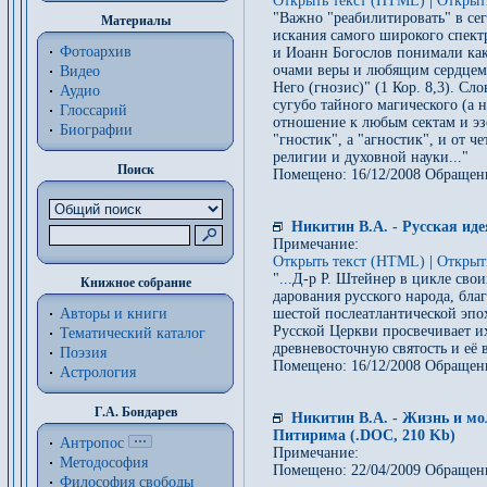
Открыть текст (HTML)
|
Открыт
"Важно "реабилитировать" в с
Материалы
искания самого широкого спект
Фотоархив
и Иоанн Богослов понимали как
очами веры и любящим сердцем 
Видео
Него (гнозис)" (1 Кор. 8,3). С
Аудио
сугубо тайного магического (а 
Глоссарий
отношение к любым сектам и э
Биографии
"гностик", а "агностик", и от 
религии и духовной науки..."
Поиск
Помещено: 16/12/2008 Обращен
Никитин В.А. - Русская иде
Примечание:
Открыть текст (HTML)
|
Открыт
"...Д-р Р. Штейнер в цикле св
Книжное собрание
дарования русского народа, бла
Авторы и книги
шестой послеатлантической эпох
Русской Церкви просвечивает и
Тематический каталог
древневосточную святость и её 
Поэзия
Помещено: 16/12/2008 Обращен
Астрология
Г.А. Бондарев
Никитин В.А. - Жизнь и м
Питирима (.DOC, 210 Kb)
Антропос
Примечание:
Методософия
Помещено: 22/04/2009 Обращен
Философия cвободы