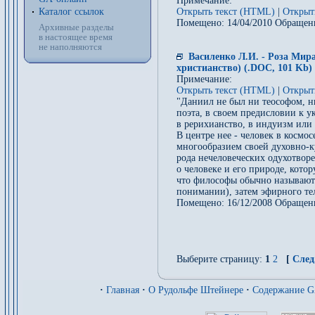
Примечание:
Каталог ссылок
Открыть текст (HTML)
|
Открыт
Помещено: 14/04/2010 Обращен
Архивные разделы
в настоящее время
не наполняются
Василенко Л.И. - Роза Мира
христианство) (.DOC, 101 Kb)
Примечание:
Открыть текст (HTML)
|
Открыт
"Даниил не был ни теософом, н
поэта, в своем предисловии к у
в рерихианство, в индуизм или
В центре нее - человек в космо
многообразием своей духовно-к
рода нечеловеческих одухотвор
о человеке и его природе, кото
что философы обычно называют 
понимании), затем эфирного тел
Помещено: 16/12/2008 Обращен
Выберите страницу:
1
2
[
След
·
Главная
·
О Рудольфе Штейнере
·
Содержание 