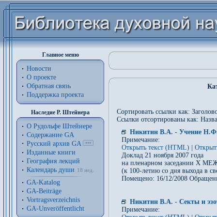
Главное меню
Новости
О проекте
Обратная связь
Ка
Поддержка проекта
Сортировать ссылки как: Заголово
Наследие Р. Штейнера
Ссылки отсортированы как: Назва
О Рудольфе Штейнере
Никитин В.А. - Учение Н.Ф
Содержание GA
Примечание:
Русский архив GA
Открыть текст (HTML)
|
Открыт
Изданные книги
Доклад 21 ноября 2007 года
География лекций
на пленарном заседании 
Календарь души
(к 100-летию со дня выхода в с
18 нед.
Помещено: 16/12/2008 Обращен
GA-Katalog
GA-Beiträge
Vortragsverzeichnis
Никитин В.А. - Секты и эз
GA-Unveröffentlicht
Примечание: