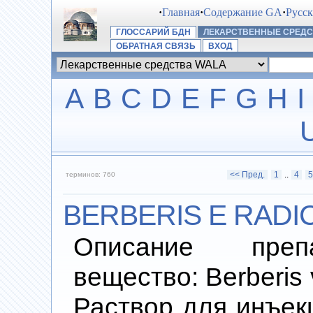
·
Главная
·
Содержание GA
·
Русс
ГЛОССАРИЙ БДН
ЛЕКАРСТВЕННЫЕ СРЕДС
ОБРАТНАЯ СВЯЗЬ
ВХОД
A
B
C
D
E
F
G
H
I
<< Пред.
1
..
4
5
терминов: 760
BERBERIS E RADI
Описание преп
вещество: Berberis v
Раствор для инъекц