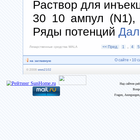
Раствор для инъекций
30 10 ампул (N1),
Ряды потенций
Да
<< Пред.
1
..
4
5
Лекарственные средства WALA
О сайте
•
10 с
на заглавную
© 2008
wws2102
Над сайтом ра
Вопр
Fragen, Anregungen