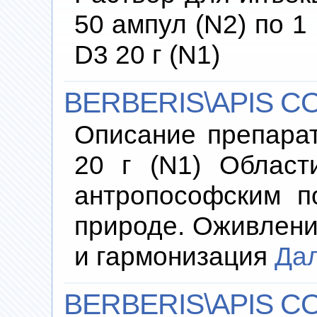
50 ампул (N2) по 
D3 20 г (N1)
BERBERIS\APIS C
Описание препара
20 г (N1) Област
антропософским п
природе. Оживлени
и гармонизация
Да
BERBERIS\APIS CO