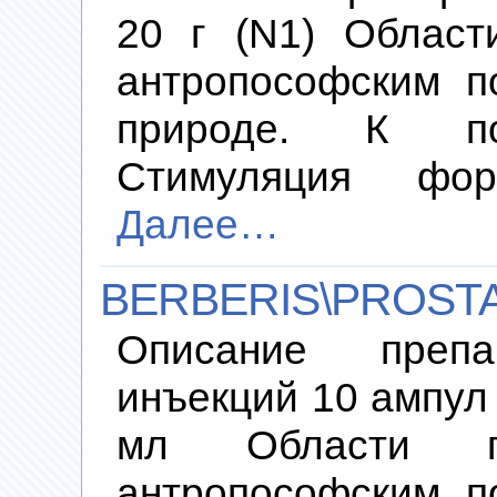
20 г (N1) Област
антропософским п
природе. К пок
Стимуляция фо
Далее…
BERBERIS\PROSTA
Описание преп
инъекций 10 ампул 
мл Области пр
антропософским п