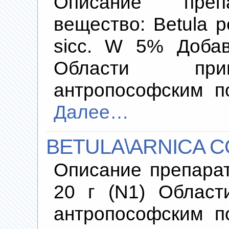
Описание преп
вещество: Betula pe
sicc. W 5% Доба
Области прим
антропософским п
Далее…
BETULA\ARNICA C
Описание препара
20 г (N1) Област
антропософским п