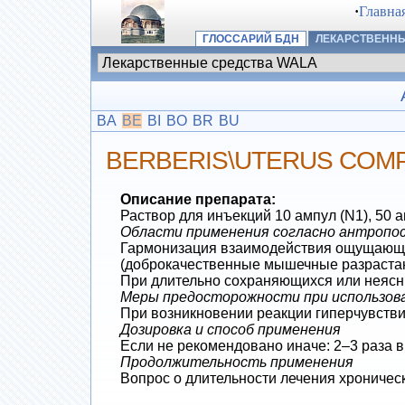
·
Главна
ГЛОССАРИЙ БДН
ЛЕКАРСТВЕННЫ
BA
BE
BI
BO
BR
BU
BERBERIS\UTERUS COMP.
Описание препарата:
Раствор для инъекций 10 ампул (N1), 50 а
Области применения согласно антропосо
Гармонизация взаимодействия ощущающей
(доброкачественные мышечные разрастан
При длительно сохраняющихся или неясны
Меры предосторожности при использов
При возникновении реакции гиперчувстви
Дозировка и способ применения
Если не рекомендовано иначе: 2–3 раза в
Продолжительность применения
Вопрос о длительности лечения хроничес