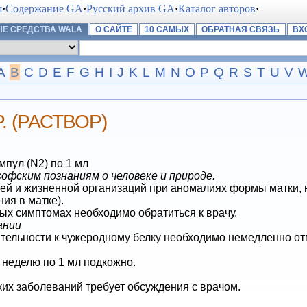
я
·
Содержание GA
·
Русский архив GA
·
Каталог авторов
·
Е СРЕДСТВА WALA
О САЙТЕ
10 САМЫХ
ОБРАТНАЯ СВЯЗЬ
ВХ
A
B
C
D
E
F
G
H
I
J
K
L
M
N
O
P
Q
R
S
T
U
V
 (РАСТВОР)
мпул (N2) по 1 мл
фским познаниям о человеке и природе.
 и жизненной организаций при аномалиях формы матки, н
ия в матке).
х симптомах необходимо обратиться к врачу.
ании
тельности к чужеродному белку необходимо немедленно отм
 неделю по 1 мл подкожно.
ких заболеваний требует обсуждения с врачом.