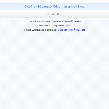
О сайте
•
10 самых
•
Обратная связь
•
Вход
XHTML
|
CSS
Над сайтом работают Владимир и Сергей Селицкие
Вопросы по содержанию сайта:
bdn-steiner@mail.ru
Fragen, Anregungen, Spenden an: