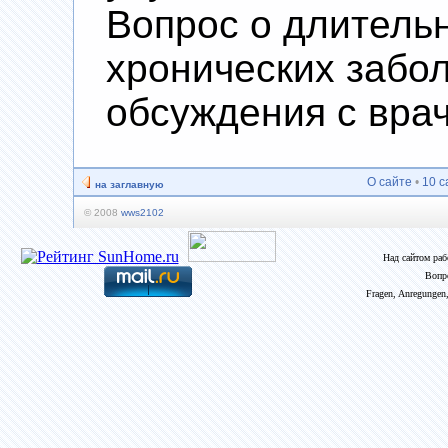
Вопрос о длитель
хронических забо
обсуждения с вра
О сайте
•
10 с
на заглавную
© 2008
wws2102
Над сайтом ра
Вопр
Fragen, Anregungen