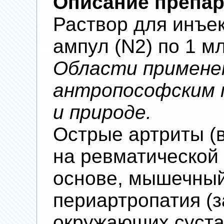
Описание препар
Раствор для инъек
ампул (N2) по 1 м
Области примене
антропософским п
и природе.
Острые артриты (
на ревматической
основе, мышечный
периартропатия (
окружающих сустав