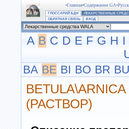
·
Главная
·
Содержание GA
·
Русс
ГЛОССАРИЙ БДН
ЛЕКАРСТВЕННЫЕ СРЕДС
ОБРАТНАЯ СВЯЗЬ
ВХОД
A
B
C
D
E
F
G
H
I
BA
BE
BI
BO
BR
B
BETULA\ARNICA
(РАСТВОР)