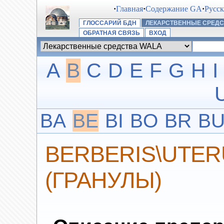
·
Главная
·
Содержание GA
·
Русс
ГЛОССАРИЙ БДН
ЛЕКАРСТВЕННЫЕ СРЕДС
ОБРАТНАЯ СВЯЗЬ
ВХОД
A
B
C
D
E
F
G
H
I
BA
BE
BI
BO
BR
B
BERBERIS\UTER
(ГРАНУЛЫ)