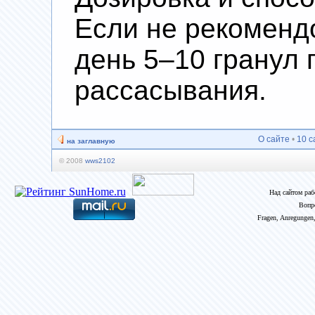
Если не рекомендо
день 5–10 гранул 
рассасывания.
О сайте
•
10 с
на заглавную
© 2008
wws2102
Над сайтом ра
Вопр
Fragen, Anregungen