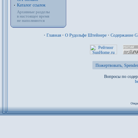
Каталог ссылок
Архивные разделы
в настоящее время
не наполняются
·
Главная
·
О Рудольфе Штейнере
·
Содержание 
Пожертвовать, Spenden
Вопросы по содер
b
Откры