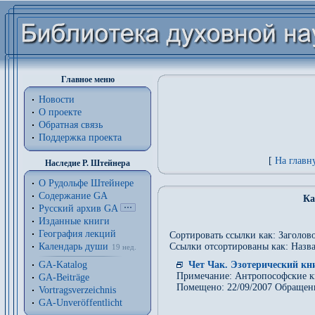
Главное меню
Новости
О проекте
Обратная связь
Поддержка проекта
[
На главн
Наследие Р. Штейнера
О Рудольфе Штейнере
Содержание GA
Ка
Русский архив GA
Изданные книги
География лекций
Сортировать ссылки как: Заголово
Календарь души
Ссылки отсортированы как: Назва
19 нед.
GA-Katalog
Чет Чак. Эзотерический к
Примечание: Антропософские к
GA-Beiträge
Помещено: 22/09/2007 Обращен
Vortragsverzeichnis
GA-Unveröffentlicht