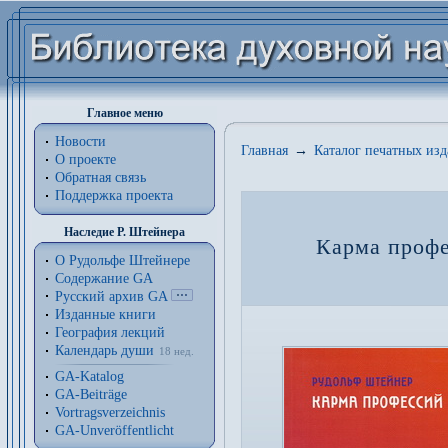
Главное меню
Новости
Главная
→
Каталог печатных из
О проекте
Обратная связь
Поддержка проекта
Наследие Р. Штейнера
Карма профе
О Рудольфе Штейнере
Содержание GA
Русский архив GA
Изданные книги
География лекций
Календарь души
18 нед.
GA-Katalog
GA-Beiträge
Vortragsverzeichnis
GA-Unveröffentlicht