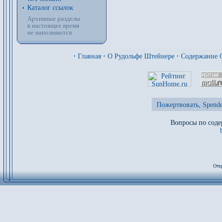
Каталог ссылок
Архивные разделы
в настоящее время
не наполняются
·
Главная
·
О Рудольфе Штейнере
·
Содержание 
Пожертвовать, Spende
Вопросы по соде
Отк