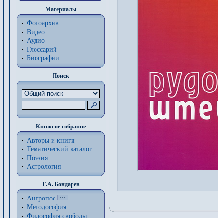
Материалы
Фотоархив
Видео
Аудио
Глоссарий
Биографии
Поиск
Книжное собрание
Авторы и книги
Тематический каталог
Поэзия
Астрология
Г.А. Бондарев
Антропос
Методософия
Философия cвободы