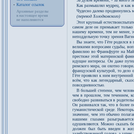
За духом времени, - за много л
Каталог ссылок
Как размышлял мудрец, и как в
Чудесно далеко продвинулись 
Архивные разделы
в настоящее время
(перевод Холодковского)
не наполняются
Этот крупный естествоиспытате
самом деле он примыкает только 
нашему времени, тем не менее, э
неподдельную точку зрения Вагне
Вы знаете, что Гёте родился в
великими вопросами судьбы, вопр
фамилию во Франкфурте на Майне
престиже этой материнской фами
идущие интересы. Он даже путе
римского мира, он охотно говори
французской культурой, то дело 
Гёте проявлял к ним внутренний 
всём, что как легендарный, сказ
повседневностью.
В большей степени, чем челов
чем в прошлом, тем течением, ко
свободно развиваться в родитель
Он развивался так, что в более 
гуманистической среде. Некотор
значение, чем это обычно полагаю
нашими глазами разыгрывается
одушевляются. Можно сказать бе
должен был быть введен в жизн
задействованной голова, а затем,