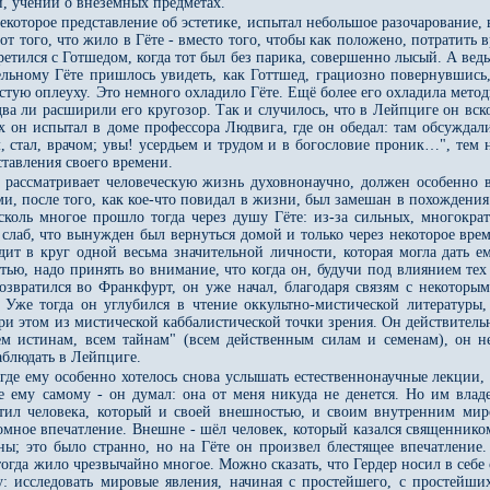
и, учении о внеземных предметах.
которое представление об эстетике, испытал небольшое разочарование, 
от того, что жило в Гёте - вместо того, чтобы как положено, потратить 
ретился с Готшедом, когда тот был без парика, совершенно лысый. А ведь
ельному Гёте пришлось увидеть, как Готтшед, грациозно повернувшись
истую оплеуху. Это немного охладило Гёте. Ещё более его охладила метод
ва ли расширили его кругозор. Так и случилось, что в Лейпциге он вск
 он испытал в доме профессора Людвига, где он обедал: там обсуждали
, стал, врачом; увы! усердьем и трудом и в богословие проник…", тем
тавления своего времени.
о рассматривает человеческую жизнь духовнонаучно, должен особенно 
и, после того, как кое-что повидал в жизни, был замешан в похождения
сколь многое прошло тогда через душу Гёте: из-за сильных, многокр
 слаб, что вынужден был вернуться домой и только через некоторое вре
одит в круг одной весьма значительной личности, которая могла дать 
стью, надо принять во внимание, что когда он, будучи под влиянием 
озвратился во Франкфурт, он уже начал, благодаря связям с некоторы
Уже тогда он углубился в чтение оккультно-мистической литературы,
ри этом из мистической каббалистической точки зрения. Он действитель
сем истинам, всем тайнам" (всем действенным силам и семенам), он не
аблюдать в Лейпциге.
, где ему особенно хотелось снова услышать естественнонаучные лекции
ее ему самому - он думал: она от меня никуда не денется. Но им вла
етил человека, который и своей внешностью, и своим внутренним мир
мное впечатление. Внешне - шёл человек, который казался священником,
ны; это было странно, но на Гёте он произвел блестящее впечатление.
 тогда жило чрезвычайно многое. Можно сказать, что Гердер носил в себ
у: исследовать мировые явления, начиная с простейшего, с простейш