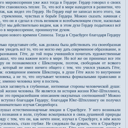
о мировоззрения уже жил тогда в Гердере. Гердер говорил о своих
е становилось теплее. То, что всё в мире находится в развитии, что
к, как видел это Гердер. Но Гердер ещё не записал всего этого, так
 стремлении, чувствах и борьбе Гердера. Можно сказать: начиная с
, что он и сделал в столь великом и всеобъемлющем стиле, насколько
Тут мы действительно видим, как в этом духе Гердер подытожил всё
ено в мировоззрение, проникнутое духом.
люцию нового времени Спиноза. Тогда в Страсбурге благодаря Гердеру
ко представьте себе, как должна была действовать эта своеобразная
 увидеть всё то, что не могло ему дать современное образование, и
разования. Гёте, до той поры учившийся почитать художественные
ышал, что она важнее всего в мире. Но всё же он принимал все эти
ру он познакомился с Шекспиром, поэтом, свободным от всякого
 который не имел ничего общего с тем, что учился уважать Гёте;
так: освященное именем Шекспира, в душе Гёте жило то внутреннее
ловека, а не то, что опутывает человека формальными правилами и
, именно человека хочу я постичь.
тался заглянуть в глубинные, интимные стороны человеческой души:
й жизни человека. Не является ли история жизни Юнг-Штиллинга,
тся ли это прекраснейшим описанием оккультных соотношений? Можно
те вступил благодаря Гердеру; благодаря Юнг-Штиллингу он получил
 внимательно изучая Сведенборга.
слушал естественнонаучные лекции в Страсбурге. У него возникали
 познания и воли, глубоко всматривался в связь душевной природы
ду с тем, что он, как нечто иное, изучал в Страсбурге, в нём жило
усилилось, стало глубже. Не следовало бы думать, что в Страсбурге