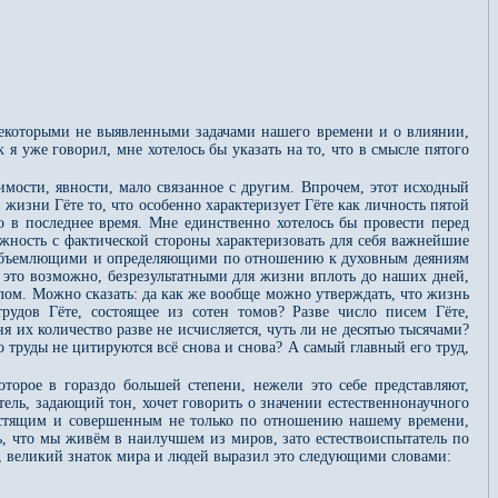
 некоторыми не выявленными задачами нашего времени и о влиянии,
 я уже говорил, мне хотелось бы указать на то, что в смысле пятого
имости, явности, мало связанное с другим. Впрочем, этот исходный
 жизни Гёте то, что особенно характеризует Гёте как личность пятой
но в последнее время. Мне единственно хотелось бы провести перед
жность с фактической стороны характеризовать для себя важнейшие
всеобъемлющими и определяющими по отношению к духовным деяниям
ко это возможно, безрезультатными для жизни вплоть до наших дней,
елом. Можно сказать: да как же вообще можно утверждать, что жизнь
трудов Гёте, состоящее из сотен томов? Разве число писем Гёте,
я их количество разве не исчисляется, чуть ли не десятью тысячами?
о труды не цитируются всё снова и снова? А самый главный его труд,
торое в гораздо большей степени, нежели это себе представляют,
ель, задающий тон, хочет говорить о значении естественнонаучного
блестящим и совершенным не только по отношению нашему времени,
ть, что мы живём в наилучшем из миров, зато естествоиспытатель по
е, великий знаток мира и людей выразил это следующими словами: