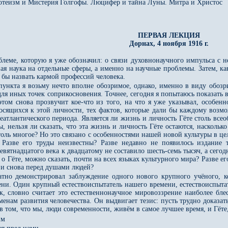
нотеизм и Мистерия Голгофы. Люцифер и тайна Луны. Митра и Христос
ПЕРВАЯ ЛЕКЦИЯ
Дорнах, 4 ноября 1916 г.
облеме, которую я уже обозначил: о связи духовнонаучного импульса с
ая наука на отдельные сферы, а именно на научные проблемы. Затем, как
 бы назвать кармой профессий человека.
 пункта я возьму нечто вполне обозримое, однако, именно в виду обозр
ля иных точек соприкосновения. Точнее, сегодня я попытаюсь показать в
этом снова прозвучит кое-что из того, на что я уже указывал, особен
сящихся к этой личности, тех фактов, которые дали бы каждому возмо
леатлантического периода. Является ли жизнь и личность Гёте столь 
ы, нельзя ли сказать, что эта жизнь и личность Гёте остаются, насколь
толь многое? Но это связано с особенностями нашей новой культуры в ц
? Разве его труды неизвестны? Разве недавно не появилось издание 
вятнадцатого века к двадцатому не составило шесть-семь тысяч, а сегодн
о Гёте, можно сказать, почти на всех языках культурного мира? Разве ег
а и снова перед душами людей?
тно демонстрировал заблуждение одного нового крупного учёного, ко
ни. Один крупный естествоиспытатель нашего времени, естествоиспытат
ак, словно считает это естественнонаучное мировоззрение наиболее 
менам развития человечества. Он выдвигает тезис: пусть трудно доказа
в том, что мы, люди современности, живём в самое лучшее время, и Гёт
им