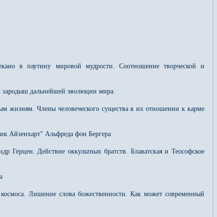
ткано в паутину мировой мудрости. Соотношение творческой и
ак зародыш дальнейшей эволюции мира.
м жизням. Члены человеческого существа в их отношении к карме
ик Айзенхарт" Альфреда фон Бергера
р Герцен. Действие оккультных братств. Блаватская и Теософское
а
 космоса. Лишение слова божественности. Как может современный