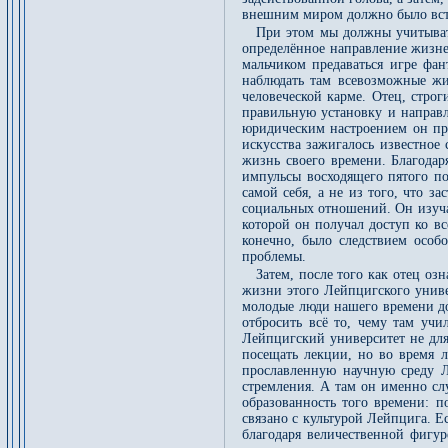
внешним миром должно было всту
При этом мы должны учитывать
определённое направление жизне
мальчиком предаваться игре фант
наблюдать там всевозможные жи
человеческой карме. Отец, строг
правильную установку и направ
юридическим настроением он пр
искусства зажигалось известное
жизнь своего времени. Благодаря
импульсы восходящего пятого по
самой себя, а не из того, что 
социальных отношений. Он изучал
которой он получал доступ ко вс
конечно, было следствием особ
проблемы.
Затем, после того как отец оз
жизни этого Лейпцигского униве
молодые люди нашего времени до
отбросить всё то, чему там уч
Лейпцигский университет не для 
посещать лекции, но во время л
прославленную научную среду Л
стремления. А там он именно сл
образованность того времени: п
связано с культурой Лейпцига. Е
благодаря величественной фигу