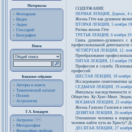
Материалы
СОДЕРЖАНИЕ
ПЕРВАЯ ЛЕКЦИЯ, Дорнах, 4 но
Фотоархив
Жизнь Гёте как духовное явле
Видео
ВТОРАЯ ЛЕКЦИЯ, 5 ноября 191
Аудио
Ритмы жизни Гёте
Глоссарий
ТРЕТЬЯ ЛЕКЦИЯ, 6 ноября 191
Биографии
Связь душевно-духовного с 
профессиональной деятельности 
Поиск
ЧЕТВЁРТАЯ ЛЕКЦИЯ, 12. ноябр
Преобразование профессиональ
ПЯТАЯ ЛЕКЦИЯ, 13 ноября 191
Профессия и служба. Психоан
профессий.
ШЕСТАЯ ЛЕКЦИЯ, 18 ноября 1
Книжное собрание
Исследование симптоматики це
Авторы и книги
СЕДЬМАЯ ЛЕКЦИЯ, 19 ноября 
Тематический каталог
Импульсы наследственности и
Поэзия
Общество. Ку-Хунг-Минг. Энцикли
Астрология
ВОСЬМАЯ ЛЕКЦИЯ, 25 ноября 
Жизнь Галилео Галилея в свет
Г.А. Бондарев
ДЕВЯТАЯ ЛЕКЦИЯ, 26 ноября 
Отношение человека к иерарх
Антропос
человек найти путь ко Христу? Д
Методософия
ДЕСЯТАЯ ЛЕКЦИЯ, 27 ноября 
Философия cвободы