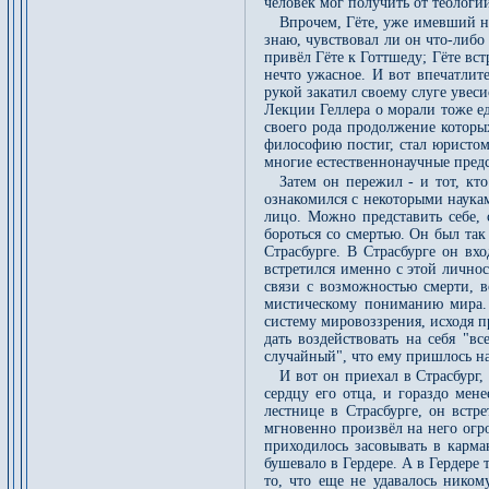
человек мог получить от теологи
Впрочем, Гёте, уже имевший не
знаю, чувствовал ли он что-либо 
привёл Гёте к Готтшеду; Гёте вст
нечто ужасное. И вот впечатлит
рукой закатил своему слуге увес
Лекции Геллера о морали тоже ед
своего рода продолжение которых
философию постиг, стал юристом
многие естественнонаучные предс
Затем он пережил - и тот, кт
ознакомился с некоторыми наукам
лицо. Можно представить себе, 
бороться со смертью. Он был так
Страсбурге. В Страсбурге он вх
встретился именно с этой лично
связи с возможностью смерти, в
мистическому пониманию мира. 
систему мировоззрения, исходя п
дать воздействовать на себя "в
случайный", что ему пришлось н
И вот он приехал в Страсбург
сердцу его отца, и гораздо мен
лестнице в Страсбурге, он встр
мгновенно произвёл на него огро
приходилось засовывать в карма
бушевало в Гердере. А в Гердере
то, что еще не удавалось ником