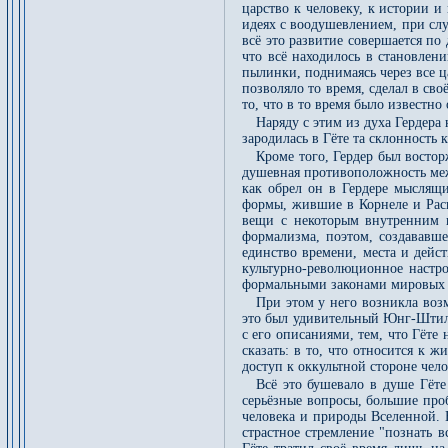
царство к человеку, к истории 
идеях с воодушевлением, при слу
всё это развитие совершается по
что всё находилось в становлен
пылинки, поднимаясь через все ц
позволяло то время, сделал в св
то, что в то время было известно
Наряду с этим из духа Гердера
зародилась в Гёте та склонность
Кроме того, Гердер был востор
душевная противоположность межд
как обрел он в Гердере мыслящ
формы, жившие в Корнеле и Раси
вещи с некоторым внутренним в
формализма, поэтом, создававше
единство времени, места и дейс
культурно-революционное настро
формальными законами мировых св
При этом у него возникла воз
это был удивительный Юнг-Штил
с его описаниями, тем, что Гёте
сказать: в то, что относится к 
доступ к оккультной стороне чел
Всё это бушевало в душе Гёте
серьёзные вопросы, большие про
человека и природы Вселенной. В
страстное стремление "познать в