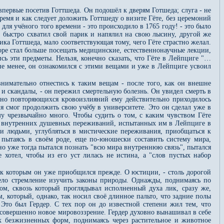
впервые посетив Готтшеда. Он подошёл к дверям Готшеда; слуга - не
время и как следует доложить Готтшеду о визите Гёте, без церемоний
 для учёного того времени - это происходило в 1765 году! - это было
, быстро схватил свой парик и напялил на свою лысину, другой же
ика Готтшеда, мало соответствующая тому, чего Гёте страстно желал.
оре стал больше посещать медицинские, естественнонаучные лекции,
сь эти предметы. Нельзя, конечно сказать, что Гёте в Лейпциге "…
 не менее, он ознакомился с этими вещами и уже в Лейпциге усвоил
внимательно отнестись к таким вещам - после того, как он внешне
 и скандалы, - он пережил смертельную болезнь. Он увидел смерть в
атно повторяющихся кровоизлияний ему действительно приходилось
мя смог продолжить свою учёбу в университете. Это он сделал уже в
ему чрезвычайно много. Чтобы судить о том, с каким чувством Гёте
тех внутренних душевных переживаний, испытанных им в Лейпциге в
ми людьми, углубляться в мистические переживания, приобщаться к
 пытаясь в своём роде, еще по-юношески составить систему мира,
но уже тогда пытался познать "всю мира внутреннюю связь", пытался
 хотел, чтобы из его уст лилась не истина, а "слов пустых набор
, к которым он уже приобщился прежде. О юстиции, - столь дорогой
дело стремление изучить законы природы. Однажды, поднимаясь по
ом, сквозь который проглядывал исполненный духа лик, сразу же,
 который, однако, так носил своё длинное пальто, что задние полы
 Это был Гердер. С тех пор он до известной степени жил тем, что
е совершенно новое мировоззрение. Гердер духовно вынашивал в себе
их безжизненных форм, поднимаясь через растительное и животное