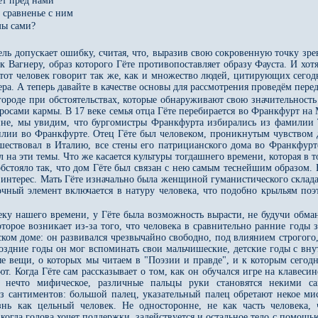
ет пред нами
 сравненье с ним
мы сами?
ль допускает ошибку, считая, что, выразив свою сокровенную точку зре
к Вагнеру, образ которого Гёте противопоставляет образу Фауста. И хот
тот человек говорит так же, как и множество людей, цитирующих сегодн
ра. А теперь давайте в качестве основы для рассмотрения проведём перед
 городе при обстоятельствах, которые обнаруживают свою значительность
осами кармы. В 17 веке семья отца Гёте перебирается во Франкфурт на 
, мы увидим, что бургомистры Франкфурта избирались из фамилии Тек
лии во Франкфурте. Отец Гёте был человеком, проникнутым чувством д
шествовал в Италию, все стены его патрицианского дома во Франкфур
л на эти темы. Что же касается культуры тогдашнего времени, которая 
обстояло так, что дом Гёте был связан с нею самым теснейшим образом.
интерес. Мать Гёте изначально была женщиной гуманистического склада,
очный элемент включается в натуру человека, что подобно крыльям поэ
еку нашего времени, у Гёте была возможность вырасти, не будучи обман
торое возникает из-за того, что человека в сравнительно ранние годы 
ском доме: он развивался чрезвычайно свободно, под влиянием строгого
поздние годы он мог вспоминать свои мальчишеские, детские годы с вну
ые вещи, о которых мы читаем в "Поэзии и правде", и к которым сегод
т. Когда Гёте сам рассказывает о том, как он обучался игре на клавесин
 нечто мифическое, различные пальцы руки становятся некими са
з сантиментов: большой палец, указательный палец обретают некое мис
ь как цельный человек. Не односторонне, не как часть человека, ч
 когда голова хочет поддержки, задействуется и остальное тело с помощь