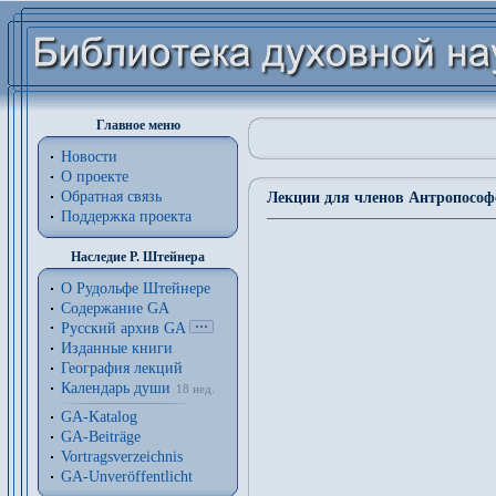
Главное меню
Новости
О проекте
Обратная связь
Лекции для членов Антропософс
Поддержка проекта
Наследие Р. Штейнера
О Рудольфе Штейнере
Содержание GA
Русский архив GA
Изданные книги
География лекций
Календарь души
18 нед.
GA-Katalog
GA-Beiträge
Vortragsverzeichnis
GA-Unveröffentlicht