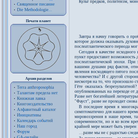
Культ предков, политеизм, мо
Священное писание
Die Methodologie...
Печати планет
Завтра я начну говорить о пр
которое должна оказывать духовн
послеатлантического периода мог
Сегодня в качестве исходного
пункт предоставит возможность д
послеатлантической эпохи. При 
вашими душами ряд фактов, отно
явления восходящего пятого пос
человечества? И с другой сторон
Архив разделов
несмотря на то, что произошло с
Гёте оказалась безрезультатной
Terra anthroposophia
опубликованных на переходе от де
Талантам предела нет
Разве нет богатейшей литературы 
Книжная лавка
"Фауст", разве не проходит снов
Книгоиздательство
В последнее время я многокра
Алфавитный каталог
симптоматично для нашего време
Инициативы
мировоззрения в наше время, т
Календарь событий
современности, но и ко всем вре
Наш город
крайней мере может быть уверен 
Форум
…разве мы не с радостью след
GA-онлайн