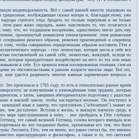
льную индивидуальность. Всё с самой ранней юности указывало на
 грациозные, возбуждающие сказки матери и, благодаря этому, уже
, надзора строгого отца; бродить по тесным переулкам и не только
 этом рано живо ощущать, живо чувствовать то, что отлагается в
к тому, что, по тогдашним воззрениям, единственно могло дать ему
влениях, проникнутый романским умонастроением: этим романским
и созерцании римских образов, римских произведений и сокровищ
ало тому, чтобы совершенно определенным образом поставить Гёте в
атлантического периода - стал личностью, которая несла в себе все
остью поставленной на самой себе, личностью, живущей, исходя из
ами, которые принудительно воздействуют на него из тех или иных
ковывали к себе. Его хранила некая изолированная позиция, стоя на
щими их обстоятельствами в раннем возрасте многие люди. Всё это,
му, нам удастся разрешить многие важные кармические вопросы и
т. Это произошло в 1765 году, то есть в относительно раннее время
университета: не измученным и измождённым теми трудами, которые
риентом, а затем, завершив абитуриентскую подготовку с радостью
учению в высшей школе, чтобы насладиться жизнью. Он поступил в
т немецкий язык я замечу, что прогуливать ("schwaenzen") значит не
лее, чем достаточно. Вступая в жизнь, в высшую научную среду, в
 по мере прислушивания к нему, - мог пробудить в Гёте глубокие
Готтшед, тот самый великий Готтшед, голова которого вмещала всю
еретекала во все тогдашнее бытие, пронизывая его тем, что было
льс Лессинга, Гёте, тем не менее, все равно считал бы, что именно
овместно юриспруденцию и философию, а также и то, что светский