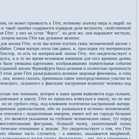
ния, он может примкнуть к Гёте, великому знатоку мира и людей: на
я в такой ошибке содержится изрядная доля честности, свойственной
я Гёте: у них на устах "Фауст", на деле же, они выражают честную,
 взором жизнь Гёте как духовное явление.
 для жизни Гёте, если мы хотим изучать связь человеческой жизни с
Майне. Семья матери осела там давно, и, проследив эту материнскую
стор, то есть по материнской линии Гёте, что свидетельствует о
олга, и в то же время человеком имевшем для того времени далеко
те были увешаны картинами, изображавшими значительные события
в тогдашней жизни Франкфурта была целиком и полностью проникнута
 В этом доме Гёте разыгрывались великие мировые феномены, и отец
 она, можно сказать, принимала самое непосредственное участие во
тического, склонного к фантазии настроения возносит человека над
утым тем течением, которое в наше время выявляется куда сильнее,
затягивают в школу. Гёте не пришлось втянуться в школу, но он мог
, но не грубого отца, под влиянием поэтически настроенной матери.
тренним удовольствием, ибо он развивался в истинно человеческой,
ня относятся с педантичным юмором, имеют всё же гораздо большее
е, это является указанием на глубокие человеческие связи; тут перед
мостоятельными фигурами, большой палец, указательный палец
тическое отношение к звукам. Это свидетельствует о том, что Гёте
то обычно часто случается, - а именно, оказывается введённой,
ю всевозможных видов спорта, физкультуры, - нет, тут в отношение с