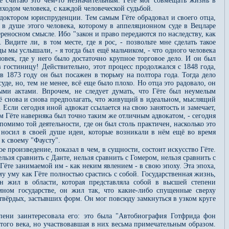
не считаю это чем-то незначительным. Гёте мог совмещать жизнь в
ходом человека, с каждой человеческой судьбой.
доктором юриспруденции. Тем самым Гёте обрадовал и своего отца,
 в душе этого человека, которому в аппеляционном суде в Вецларе
ереносном смысле. Ибо "закон и право передаются по наследству, как
Видите ли, в том месте, где я рос, - позвольте мне сделать такое
ы мы услышали, - я тогда был ещё мальчиком, - что одного человека
век, где у него было достаточно крупное торговое дело. И он был
в гостиницу! Действительно, этот процесс продолжался с 1848 года,
о в 1873 году он был посажен в тюрьму на полтора года. Тогда дело
уде, но, тем не менее, всё еще было плохо. Но отца это радовало, он
ыми актами. Впрочем, не следует думать, что Гёте был неумелым
 всё снова и снова предполагать, что живущий в идеальном, мыслящий
сли сегодня иной адвокат ссылается на свою занятость и замечает,
сам Гёте наверняка был точно таким же отличным адвокатом, - сегодня
помимо той деятельности, где он был столь практичен, насколько это
носил в своей душе идеи, которые возникали в нём ещё во время
к своему "Фаусту".
е произведение, показал в чем, в сущности, состоит искусство Гёте.
льзя сравнить с Данте, нельзя сравнить с Гомером, нельзя сравнить с
ёте занимаемой им - как неким явлением - в свою эпоху. Эта эпоха,
 уму как Гёте полностью срастись с собой. Государственная жизнь,
Он жил в области, которая представляла собой в высшей степени
ном государстве, он жил так, что какие-либо спущенные сверху
 твёрдых, застывших форм. Он мог повсюду замкнуться в узком круге
пени заинтересовала его: это была "Автобиография Готфрида фон
того века, но участвовавшая в них весьма примечательным образом.