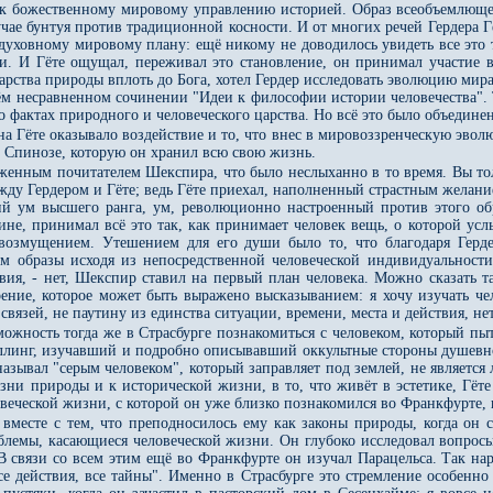
и к божественному мировому управлению историей. Образ всеобъемлющег
чае бунтуя против традиционной косности. И от многих речей Гердера Гёт
 духовному мировому плану: ещё никому не доводилось увидеть все это та
ии. И Гёте ощущал, переживал это становление, он принимал участие в
арства природы вплоть до Бога, хотел Гердер исследовать эволюцию мира
оём несравненном сочинении "Идеи к философии истории человечества". 
 о фактах природного и человеческого царства. Но всё это было объедин
 на Гёте оказывало воздействие и то, что внес в мировоззренческую эво
 к Спинозе, которую он хранил всю свою жизнь.
женным почитателем Шекспира, что было неслыханно в то время. Вы толь
у Гердером и Гёте; ведь Гёте приехал, наполненный страстным желанием
ий ум высшего ранга, ум, революционно настроенный против этого об
не, принимал всё это так, как принимает человек вещь, о которой усл
озмущением. Утешением для его души было то, что благодаря Герде
м образы исходя из непосредственной человеческой индивидуальности,
твия, - нет, Шекспир ставил на первый план человека. Можно сказать 
ение, которое может быть выражено высказыванием: я хочу изучать че
язей, не паутину из единства ситуации, времени, места и действия, нет
можность тогда же в Страсбурге познакомиться с человеком, который пы
линг, изучавший и подробно описывавший оккультные стороны душевно
 называл "серым человеком", который заправляет под землей, не являе
жизни природы и к исторической жизни, в то, что живёт в эстетике, Гё
овеческой жизни, с которой он уже близко познакомился во Франкфурте,
 вместе с тем, что преподносилось ему как законы природы, когда он 
блемы, касающиеся человеческой жизни. Он глубоко исследовал вопросы
 связи со всем этим ещё во Франкфурте он изучал Парацельса. Так наря
се действия, все тайны". Именно в Страсбурге это стремление особенно 