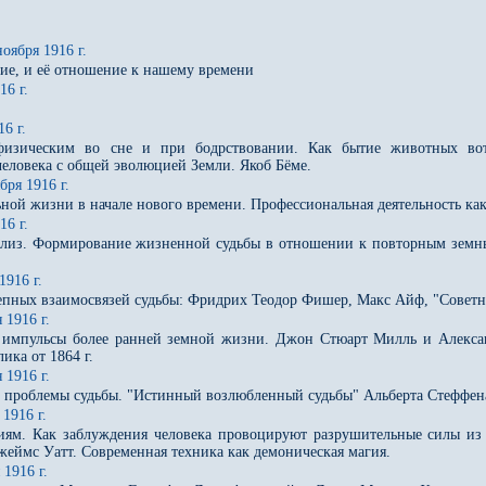
ября 1916 г.
ние, и её отношение к нашему времени
6 г.
6 г.
физическим во сне и при бодрствовании. Как бытие животных во
человека с общей эволюцией Земли. Якоб Бёме.
я 1916 г.
ной жизни в начале нового времени. Профессиональная деятельность к
6 г.
ализ. Формирование жизненной судьбы в отношении к повторным земны
916 г.
пных взаимосвязей судьбы: Фридрих Теодор Фишер, Макс Айф, "Советн
1916 г.
 импульсы более ранней земной жизни. Джон Стюарт Милль и Александ
ка от 1864 г.
1916 г.
е проблемы судьбы. "Истинный возлюбленный судьбы" Альберта Стеффен
1916 г.
иям. Как заблуждения человека провоцируют разрушительные силы из
жеймс Уатт. Современная техника как демоническая магия.
1916 г.