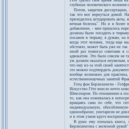
Гёте тратил своё время лишь на
глубинах человеческого воления 
Потом, защитив диссертацию, 
так что мог вернуться домой. Н
приходилось штудировать акты, в
вечная болезнь". Но и в более 
добавление, - мне пришлось пере
должны были посадить в тюрьму.
посажен в тюрьму, я думаю, на п
когда этот человек, тогда еще м
обстояло, может быть уже не так 
иной раз помогал советами в с
адвокатом. Это было совсем не т
ум должен оказаться неумелым, н
что ему из-за этой своей занятос
это можно подтвердить документа
вообще возможно для практика,
естественнонаучных занятий Фран
Готц фон Берлихинген - Готфрид
Искусство Гёте внесло нечто ново
Шекспиром. По отношению к поэти
то, как она изживалась в непоср
вращаясь сама по себе, что се
индивидуальную, обособленную 
единообразие, унитаризм не довл
и в этом узком круге воспринимат
В руки ему попалась книга, 
Берлихингена с железной рукой" 