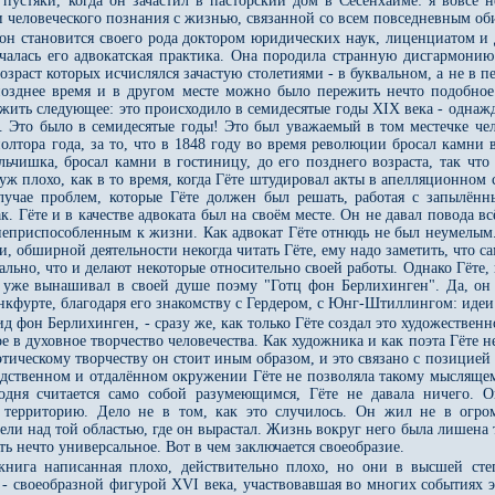
 пустяки, когда он зачастил в пасторский дом в Сесенхайме: я вовсе 
и человеческого познания с жизнью, связанной со всем повседневным оби
он становится своего рода доктором юридических наук, лиценциатом и 
ачалась его адвокатская практика. Она породила странную дисгармонию
озраст которых исчислялся зачастую столетиями - в буквальном, а не в п
позднее время и в другом месте можно было пережить нечто подобное. 
жить следующее: это происходило в семидесятые годы XIX века - однажд
 Это было в семидесятые годы! Это был уважаемый в том местечке чело
олтора года, за то, что в 1848 году во время революции бросал камни 
альчишка, бросал камни в гостиницу, до его позднего возраста, так чт
уж плохо, как в то время, когда Гёте штудировал акты в апелляционном с
лучае проблем, которые Гёте должен был решать, работая с запылённ
ак. Гёте и в качестве адвоката был на своём месте. Он не давал повода
еприспособленным к жизни. Как адвокат Гёте отнюдь не был неумелым. Е
ти, обширной деятельности некогда читать Гёте, ему надо заметить, что 
льно, что и делают некоторые относительно своей работы. Однако Гёте, 
 уже вынашивал в своей душе поэму "Готц фон Берлихинген". Да, он 
кфурте, благодаря его знакомству с Гердером, с Юнг-Штиллингом: идеи 
 фон Берлихинген, - сразу же, как только Гёте создал это художественно
е в духовное творчество человечества. Как художника и как поэта Гёте не
ческому творчеству он стоит иным образом, и это связано с позицией Г
едственном и отдалённом окружении Гёте не позволяла такому мыслящему
годня считается само собой разумеющимся, Гёте не давала ничего. 
территорию. Дело не в том, как это случилось. Он жил не в огром
ели над той областью, где он вырастал. Жизнь вокруг него была лишена
ь нечто универсальное. Вот в чем заключается своеобразие.
книга написанная плохо, действительно плохо, но они в высшей сте
- своеобразной фигурой XVI века, участвовавшая во многих событиях э