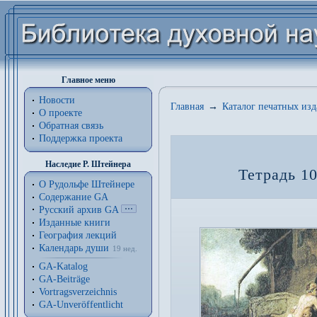
Главное меню
Новости
Главная
→
Каталог печатных из
О проекте
Обратная связь
Поддержка проекта
Наследие Р. Штейнера
Тетрадь 1
О Рудольфе Штейнере
Содержание GA
Русский архив GA
Изданные книги
География лекций
Календарь души
19 нед.
GA-Katalog
GA-Beiträge
Vortragsverzeichnis
GA-Unveröffentlicht