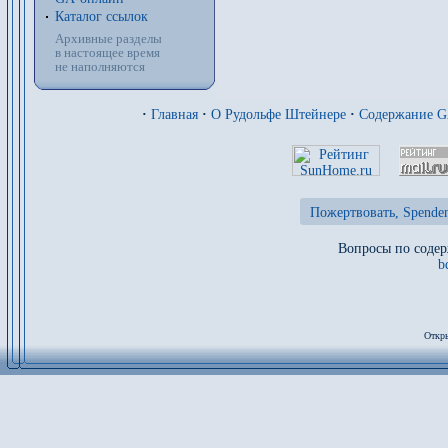
Каталог ссылок
Архивные разделы
в настоящее время
не наполняются
·
Главная
·
О Рудольфе Штейнере
·
Содержание 
Пожертвовать, Spenden
Вопросы по содер
b
Откры