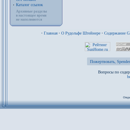
Каталог ссылок
Архивные разделы
в настоящее время
не наполняются
·
Главная
·
О Рудольфе Штейнере
·
Содержание 
Пожертвовать, Spenden
Вопросы по содер
b
Откры