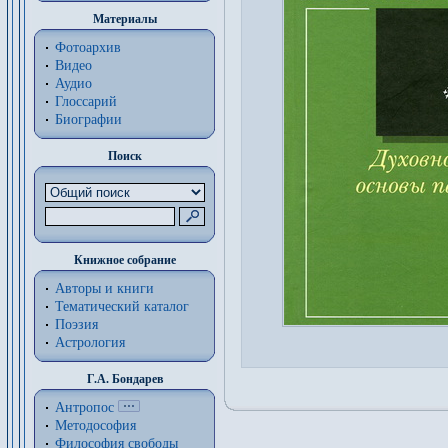
Материалы
Фотоархив
Видео
Аудио
Глоссарий
Биографии
Поиск
Книжное собрание
Авторы и книги
Тематический каталог
Поэзия
Астрология
Г.А. Бондарев
Антропос
Методософия
Философия cвободы