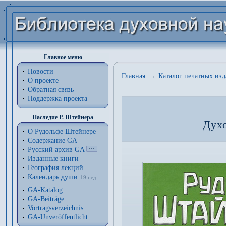
Главное меню
Новости
Главная
→
Каталог печатных из
О проекте
Обратная связь
Поддержка проекта
Наследие Р. Штейнера
Дух
О Рудольфе Штейнере
Содержание GA
Русский архив GA
Изданные книги
География лекций
Календарь души
19 нед.
GA-Katalog
GA-Beiträge
Vortragsverzeichnis
GA-Unveröffentlicht