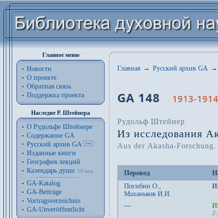
Главное меню
Главная
→
Русский архив GA
→
Новости
О проекте
Обратная связь
GA 148
Поддержка проекта
1913-1914
Наследие Р. Штейнера
Рудольф Штейнер
О Рудольфе Штейнере
Из исследования А
Содержание GA
Русский архив GA
Aus der Akasha-Forschung.
Изданные книги
География лекций
Календарь души
19 нед.
Перевод
Н
GA-Katalog
Погибин О.
,
И
GA-Beiträge
Маханьков И.И.
Vortragsverzeichnis
—
И
GA-Unveröffentlicht
2