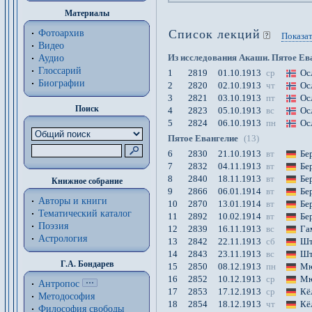
Материалы
Список лекций
Фотоархив
Показат
Видео
Из исследования Акаши. Пятое Ев
Аудио
Глоссарий
1
2819
01.10.1913
ср
Ос
Биографии
2
2820
02.10.1913
чт
Ос
3
2821
03.10.1913
пт
Ос
Поиск
4
2823
05.10.1913
вс
Ос
5
2824
06.10.1913
пн
Ос
Пятое Евангелие
(13)
6
2830
21.10.1913
вт
Бе
7
2832
04.11.1913
вт
Бе
8
2840
18.11.1913
вт
Бе
Книжное собрание
9
2866
06.01.1914
вт
Бе
Авторы и книги
10
2870
13.01.1914
вт
Бе
Тематический каталог
11
2892
10.02.1914
вт
Бе
Поэзия
12
2839
16.11.1913
вс
Га
Астрология
13
2842
22.11.1913
сб
Шт
14
2843
23.11.1913
вс
Шт
Г.А. Бондарев
15
2850
08.12.1913
пн
Мю
16
2852
10.12.1913
ср
Мю
Антропос
17
2853
17.12.1913
ср
Кё
Методософия
18
2854
18.12.1913
чт
Кё
Философия cвободы