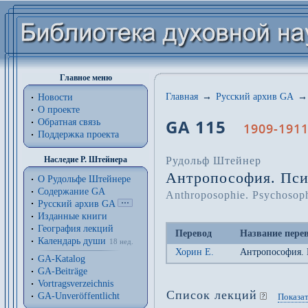
Главное меню
Главная
→
Русский архив GA
→
Новости
О проекте
GA 115
Обратная связь
1909-1911
Поддержка проекта
Рудольф Штейнер
Наследие Р. Штейнера
Антропософия. Пси
О Рудольфе Штейнере
Содержание GA
Anthroposophie. Psychosop
Русский архив GA
Изданные книги
География лекций
Перевод
Название пере
Календарь души
18 нед.
Хорин Е.
Антропософия. 
GA-Katalog
GA-Beiträge
Vortragsverzeichnis
Список лекций
GA-Unveröffentlicht
Показат