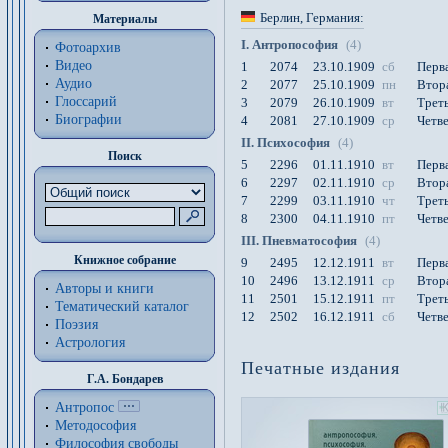
Берлин
, Германия
:
Материалы
I. Антропософия
(4)
Фотоархив
Видео
1
2074
23.10.1909
сб
Перв
Аудио
2
2077
25.10.1909
пн
Втор
Глоссарий
3
2079
26.10.1909
вт
Треть
Биографии
4
2081
27.10.1909
ср
Четве
II. Психософия
(4)
Поиск
5
2296
01.11.1910
вт
Перв
6
2297
02.11.1910
ср
Втор
7
2299
03.11.1910
чт
Треть
8
2300
04.11.1910
пт
Четве
III. Пневматософия
(4)
Книжное собрание
9
2495
12.12.1911
вт
Перв
10
2496
13.12.1911
ср
Втор
Авторы и книги
11
2501
15.12.1911
пт
Треть
Тематический каталог
12
2502
16.12.1911
сб
Четве
Поэзия
Астрология
Печатные издания
Г.А. Бондарев
Антропос
Методософия
Философия cвободы