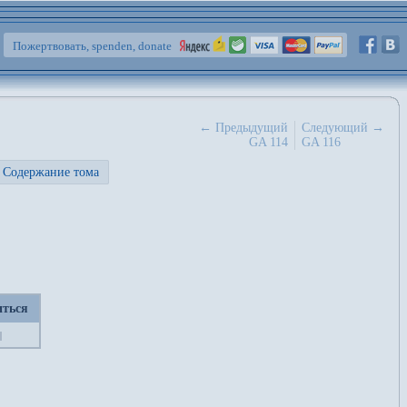
Пожертвовать, spenden, donate
← Предыдущий
Следующий →
GA 114
GA 116
Содержание тома
иться