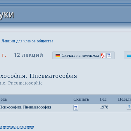
Лекции для членов общества
 г.
12 лекций
Скачать на немецком
хософия. Пневматософия
hie. Pneumatosophie
вода
Скачать
Год
Подел
Психософия. Пневматософия
1978
ь немецкие названия