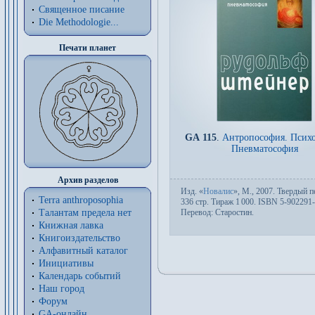
Священное писание
Die Methodologie...
Печати планет
GA 115
.
Антропософия. Психо
Пневматософия
Архив разделов
Изд.
«
Новалис
»,
М.
, 2007. Твер­дый пе
Terra anthroposophia
336 стр. Тираж 1
000. ISBN 5-902291-
Пере­вод:
Старостин
.
Талантам предела нет
Книжная лавка
Книгоиздательство
Алфавитный каталог
Инициативы
Календарь событий
Наш город
Форум
GA-онлайн