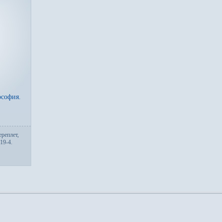
софия.
­ре­плет,
19-4.