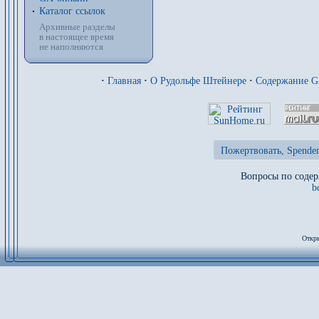
Каталог ссылок
Архивные разделы
в настоящее время
не наполняются
·
Главная
·
О Рудольфе Штейнере
·
Содержание 
Пожертвовать, Spenden
Вопросы по содер
b
Откры