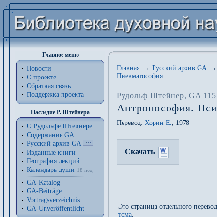
Главное меню
Главная
→
Русский архив GA
→
Новости
Пневматософия
О проекте
Обратная связь
Поддержка проекта
Рудольф Штейнер
, GA 115
Антропософия. Пси
Наследие Р. Штейнера
Перевод:
Хорин Е.
, 1978
О Рудольфе Штейнере
Содержание GA
Русский архив GA
Скачать
:
Изданные книги
География лекций
Календарь души
18 нед.
GA-Katalog
GA-Beiträge
Vortragsverzeichnis
Это страница отдельного перево
GA-Unveröffentlicht
тома
.