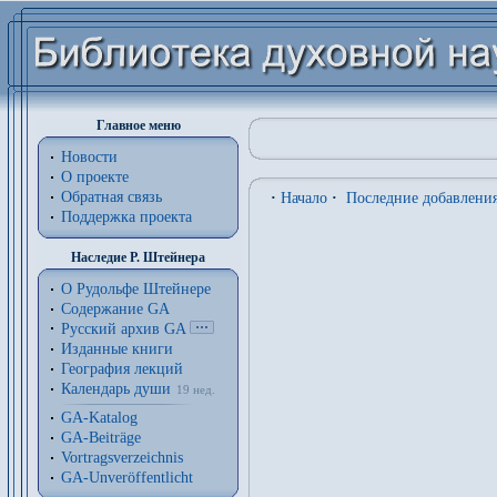
Главное меню
Новости
О проекте
Обратная связь
·
Начало
·
Последние добавлени
Поддержка проекта
Наследие Р. Штейнера
О Рудольфе Штейнере
Содержание GA
Русский архив GA
Изданные книги
География лекций
Календарь души
19 нед.
GA-Katalog
GA-Beiträge
Vortragsverzeichnis
GA-Unveröffentlicht