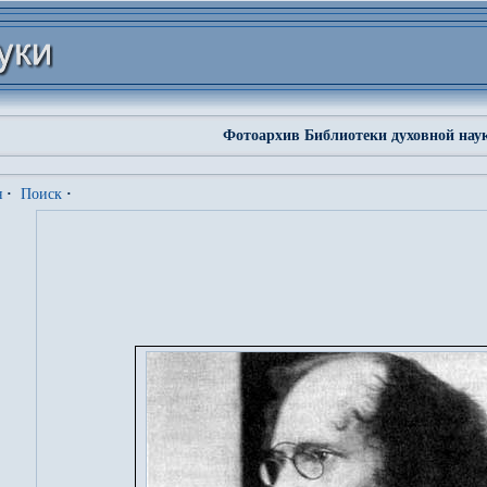
Фотоархив Библиотеки духовной нау
я
·
Поиск
·