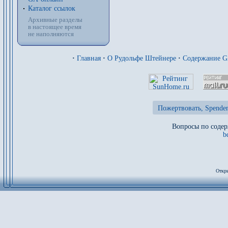
Каталог ссылок
Архивные разделы
в настоящее время
не наполняются
·
Главная
·
О Рудольфе Штейнере
·
Содержание 
Пожертвовать, Spenden
Вопросы по содер
b
Откры