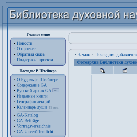
Главное меню
Новости
О проекте
Обратная связь
·
Начало
·
Последние добавлени
Поддержка проекта
Фотоархив Библиотеки духовн
Наследие Р. Штейнера
О Рудольфе Штейнере
Содержание GA
Русский архив GA
Изданные книги
География лекций
Календарь души
19 нед.
GA-Katalog
GA-Beiträge
Vortragsverzeichnis
GA-Unveröffentlicht