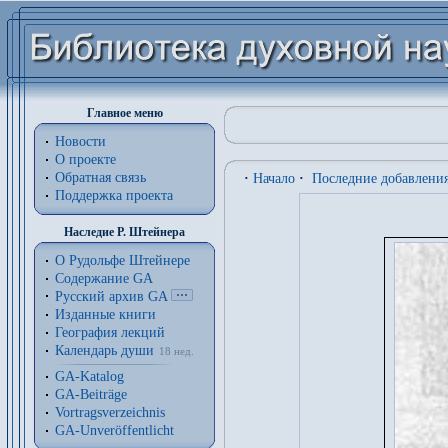
Главное меню
Новости
О проекте
Обратная связь
·
Начало
·
Последние добавлени
Поддержка проекта
Наследие Р. Штейнера
О Рудольфе Штейнере
Содержание GA
Русский архив GA
Изданные книги
География лекций
Календарь души
18 нед.
GA-Katalog
GA-Beiträge
Vortragsverzeichnis
GA-Unveröffentlicht