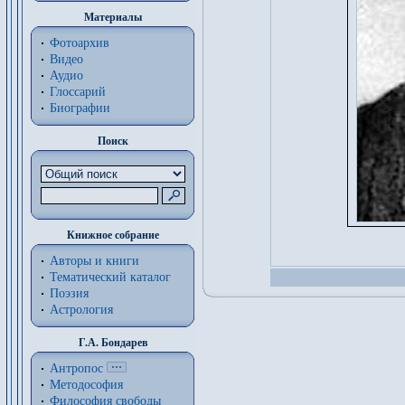
Материалы
Фотоархив
Видео
Аудио
Глоссарий
Биографии
Поиск
Книжное собрание
Авторы и книги
Тематический каталог
Поэзия
Астрология
Г.А. Бондарев
Антропос
Методософия
Философия cвободы