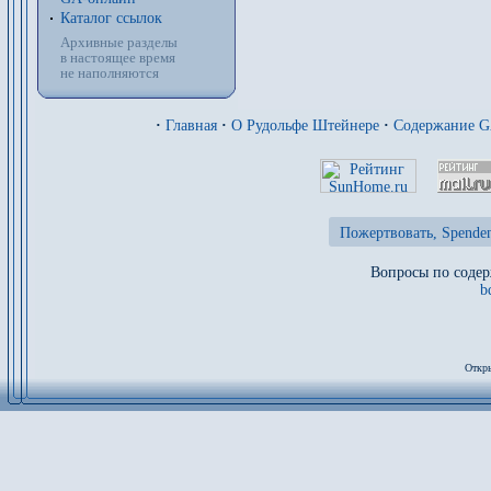
Каталог ссылок
Архивные разделы
в настоящее время
не наполняются
·
Главная
·
О Рудольфе Штейнере
·
Содержание 
Пожертвовать, Spenden
Вопросы по содер
b
Откры