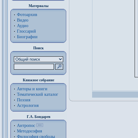
Материалы
Фотоархив
Видео
Аудио
Глоссарий
Биографии
Поиск
Книжное собрание
Авторы и книги
Тематический каталог
Поэзия
Астрология
Г.А. Бондарев
Антропос
Методософия
Философия cвободы