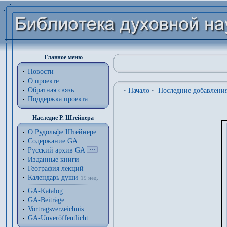
Главное меню
Новости
О проекте
Обратная связь
·
Начало
·
Последние добавлени
Поддержка проекта
Наследие Р. Штейнера
О Рудольфе Штейнере
Содержание GA
Русский архив GA
Изданные книги
География лекций
Календарь души
19 нед.
GA-Katalog
GA-Beiträge
Vortragsverzeichnis
GA-Unveröffentlicht