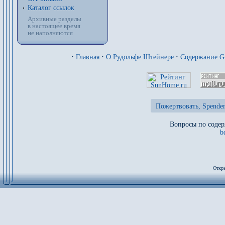
Каталог ссылок
Архивные разделы
в настоящее время
не наполняются
·
Главная
·
О Рудольфе Штейнере
·
Содержание 
Пожертвовать, Spenden
Вопросы по содер
b
Откры