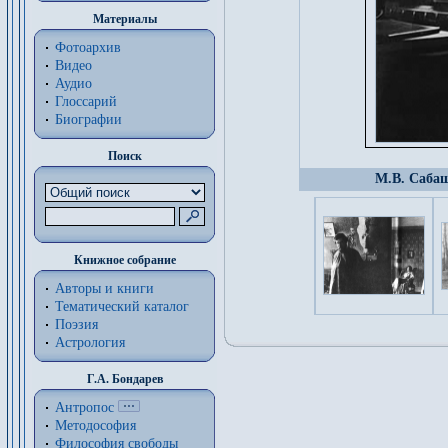
Материалы
Фотоархив
Видео
Аудио
Глоссарий
Биографии
Поиск
М.В. Саба
Книжное собрание
Авторы и книги
Тематический каталог
Поэзия
Астрология
Г.А. Бондарев
Антропос
Методософия
Философия cвободы