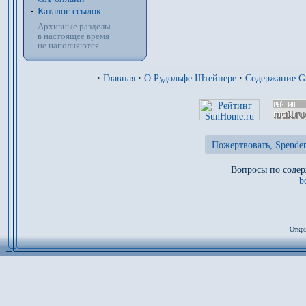
Каталог ссылок
Архивные разделы
в настоящее время
не наполняются
·
Главная
·
О Рудольфе Штейнере
·
Содержание 
Пожертвовать, Spenden
Вопросы по содер
b
Откры