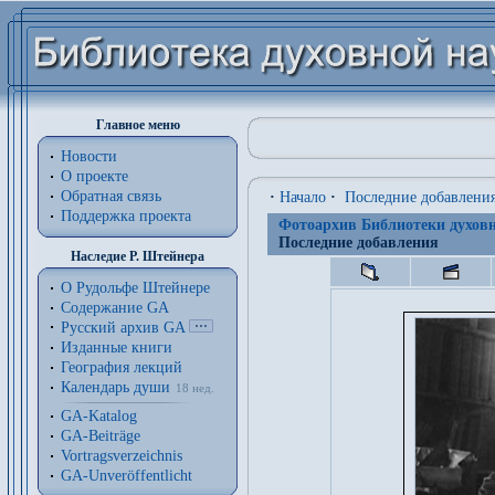
Главное меню
Новости
О проекте
Обратная связь
·
Начало
·
Последние добавлени
Поддержка проекта
Фотоархив Библиотеки духовн
Последние добавления
Наследие Р. Штейнера
О Рудольфе Штейнере
Содержание GA
Русский архив GA
Изданные книги
География лекций
Календарь души
18 нед.
GA-Katalog
GA-Beiträge
Vortragsverzeichnis
GA-Unveröffentlicht