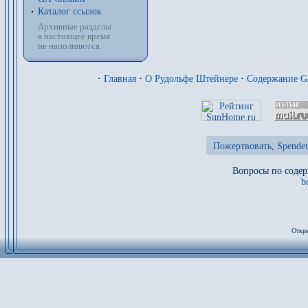
Каталог ссылок
Архивные разделы
в настоящее время
не наполняются
·
Главная
·
О Рудольфе Штейнере
·
Содержание 
Пожертвовать, Spenden
Вопросы по содер
b
Откры