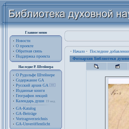
Главное меню
Новости
О проекте
Обратная связь
·
Начало
·
Последние добавлени
Поддержка проекта
Фотоархив Библиотеки духовн
Наследие Р. Штейнера
О Рудольфе Штейнере
Содержание GA
Русский архив GA
Изданные книги
География лекций
Календарь души
19 нед.
GA-Katalog
GA-Beiträge
Vortragsverzeichnis
GA-Unveröffentlicht