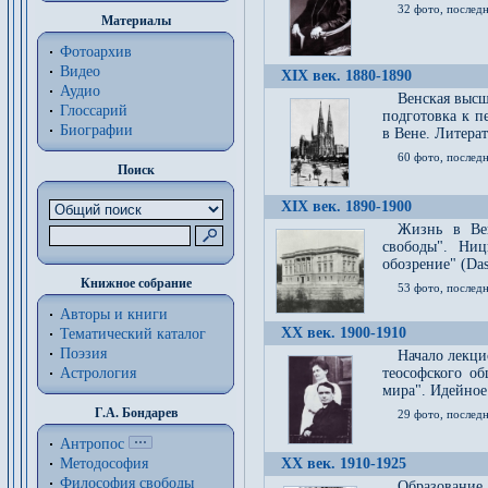
32 фото, последн
Материалы
Фотоархив
Видео
XIX век. 1880-1890
Аудио
Венская высш
Глоссарий
подготовка к п
Биографии
в Вене. Литерат
60 фото, последн
Поиск
XIX век. 1890-1900
Жизнь в Вей
свободы". Ни
обозрение" (Das 
Книжное собрание
53 фото, послед
Авторы и книги
XX век. 1900-1910
Тематический каталог
Поэзия
Начало лекци
Астрология
теософского об
мира". Идейное
Г.А. Бондарев
29 фото, последн
Антропос
Методософия
XX век. 1910-1925
Философия cвободы
Образование 