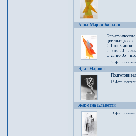
Анна-Мария Башлин
Эвритмические
цветных досок.
С 1 по 5 доски 
С 6 по 20 - сог
С 21 по 35 - на
36 фото, последн
Эдит Марион
Подготовител
13 фото, послед
Жермена Кларетти
31 фото, последн