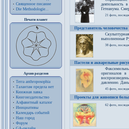
Священное писание
деятельность 
Гетеанума. Смер
Die Methodologie...
21 фото, послед
Печати планет
Представитель человечества
Скульптурна
выполненные Р
38 фото, последн
Пастели и акварельные рис
Факсимильны
оригиналов в 
Архив разделов
воспроизведен
Terra anthroposophia
давлению. Даны
Талантам предела нет
45 фото, последн
Книжная лавка
Книгоиздательство
Проекты для живописи больш
Алфавитный каталог
62 фото, последн
Инициативы
Календарь событий
Наш город
Форум
GA-онлайн