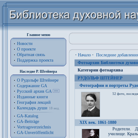
Главное меню
Новости
О проекте
Обратная связь
·
Начало
·
Последние добавлени
Поддержка проекта
Фотоархив Библиотеки духовн
Категории фотоархива
Наследие Р. Штейнера
РУДОЛЬФ ШТЕЙНЕР
О Рудольфе Штейнере
Фотографии и портреты Руд
Содержание GA
Русский архив GA
52 фото, последн
Изданные книги
География лекций
Календарь души
18 нед.
GA-Katalog
GA-Beiträge
XIX век. 1861-1880
Vortragsverzeichnis
Родители. Д
GA-Unveröffentlicht
училище. Краль