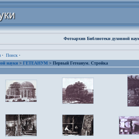
Фотоархив Библиотеки духовной нау
я
·
Поиск
·
ой науки
>
ГЕТЕАНУМ
> Первый Гетеанум. Стройка