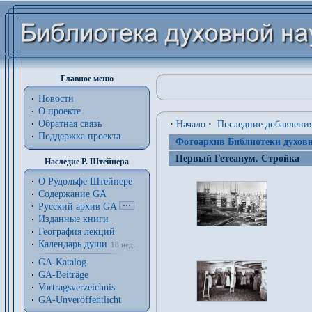
Главное меню
Новости
О проекте
Обратная связь
·
Начало
·
Последние добавлени
Поддержка проекта
Фотоархив Библиотеки духовн
Первый Гетеанум. Стройка
Наследие Р. Штейнера
О Рудольфе Штейнере
Содержание GA
Русский архив GA
Изданные книги
География лекций
Календарь души
18 нед.
GA-Katalog
GA-Beiträge
Vortragsverzeichnis
GA-Unveröffentlicht