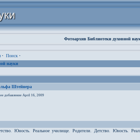
Фотоархив Библиотеки духовной нау
я
·
Поиск
·
ой науки
ольфа Штейнера
ее добавление April 16, 2009
етство. Юность. Реальное училище. Родители. Детство. Юность. Реа