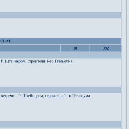
це(ах)
10
392
Р. Штейнером, строители 1-го Гетеанума.
встречи с Р. Штейнером, строители 1-го Гетеанума.