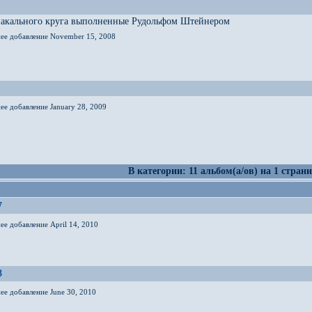
иакального круга выполненные Рудольфом Штейнером
нее добавление November 15, 2008
ее добавление January 28, 2009
В категории: 11 альбом(а/ов) на 1 страни
7
ее добавление April 14, 2010
8
ее добавление June 30, 2010