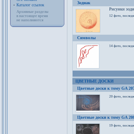
Зодиак
Каталог ссылок
Рисунки зод
Архивные разделы
в настоящее время
12 фото, послед
не наполняются
Символы
14 фото, последн
ЦВЕТНЫЕ ДОСКИ
Цветные доски к тому GA 20
20 фото, последн
Цветные доски к тому GA 20
19 фото, последн