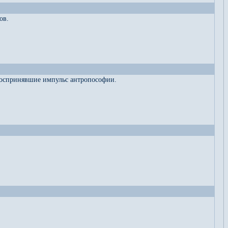
ов.
 воспринявшие импульс антропософии.