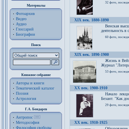
32 фото, последн
Материалы
Фотоархив
Видео
XIX век. 1880-1890
Аудио
Венская высш
Глоссарий
деятельность в
Биографии
60 фото, последн
Поиск
XIX век. 1890-1900
Жизнь в Вейм
Журнал "Литерат
53 фото, послед
Книжное собрание
Авторы и книги
XX век. 1900-1910
Тематический каталог
Поэзия
Начало лекц
Астрология
Безант. "Как д
29 фото, последн
Г.А. Бондарев
Антропос
Методософия
XX век. 1910-1925
Философия cвободы
Образование