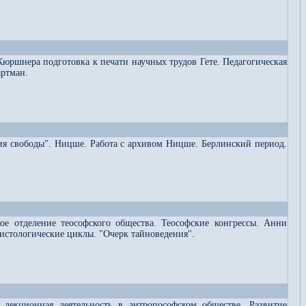
Кюршнера подготовка к печати научных трудов Гете. Педагогическая
артман.
ия свободы". Ницше. Работа с архивом Ницше. Берлинский период.
ое отделение теософского общества. Теософские конгрессы. Анни
рсистологические циклы. "Очерк тайноведения".
я лекционная деятельность в антропософском обществе. Развитие