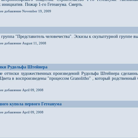
 инициатив. Пожар 1-го Гетеанума. Смерть.
нее добавление November 19, 2009
 группа "Представитель человечества". Эскизы к скульптурной группе
ее добавление August 11, 2008
унки Рудольфа Штейнера
е оттиски художественных произведений Рудольфа Штейнера сделанные
 Цвета в воспроизведены "процессом Granolitho" , который родственны
ее добавление April 09, 2008
ого купола первого Гетеанума
ее добавление April 09, 2008