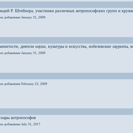
кций Р. Штейнера, участники различных антропософских групп и кружк
ее добавление January 31, 2009
енитости, деятели науки, культуры и искусства, нобелевские лауреаты,
ее добавление January 31, 2009
ее добавление February 23, 2009
 пары антропософов
ее добавление July 31, 2017