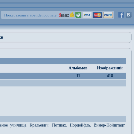
Пожертвовать, spenden, donate
ки
Альбомов
Изображений
11
418
льное училище. Кральевич. Потшах. Нордойфль. Винер-Нойштадт.