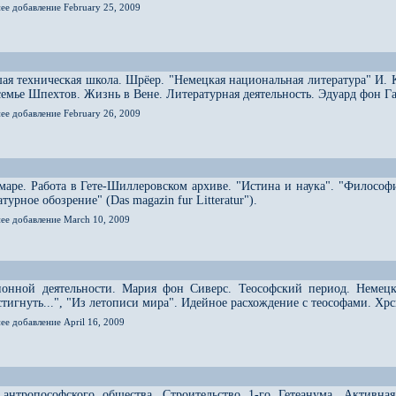
ее добавление February 25, 2009
ая техническая школа. Шрёер. "Немецкая национальная литература" И. 
 семье Шпехтов. Жизнь в Вене. Литературная деятельность. Эдуард фон Г
ее добавление February 26, 2009
аре. Работа в Гете-Шиллеровском архиве. "Истина и наука". "Философ
урное обозрение" (Das magazin fur Litteratur").
нее добавление March 10, 2009
ионной деятельности. Мария фон Сиверс. Теософский период. Немецк
остигнуть...", "Из летописи мира". Идейное расхождение с теософами. Х
ее добавление April 16, 2009
 антропософского общества. Строительство 1-го Гетеанума. Активна