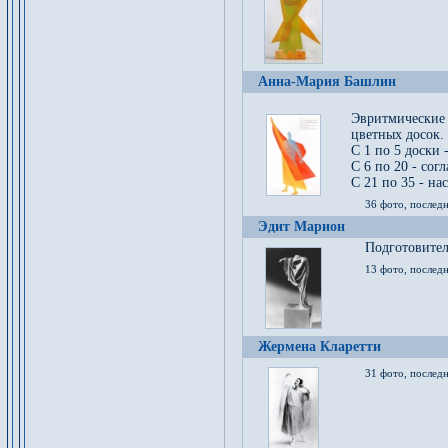
Анна-Мария Башлин
Эвритмические
цветных досок.
С 1 по 5 доски 
С 6 по 20 - сог
С 21 по 35 - на
36 фото, последн
Эдит Марион
Подготовител
13 фото, послед
Жермена Кларетти
31 фото, последн