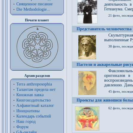
Священное писание
деятельность 
Гетеанума. Смер
Die Methodologie...
21 фото, послед
Печати планет
Представитель человечества
Скульптурна
выполненные Р
38 фото, последн
Пастели и акварельные рис
Факсимильны
оригиналов в 
Архив разделов
воспроизведен
Terra anthroposophia
давлению. Даны
Талантам предела нет
45 фото, последн
Книжная лавка
Книгоиздательство
Проекты для живописи больш
Алфавитный каталог
62 фото, последн
Инициативы
Календарь событий
Наш город
Форум
GA-онлайн