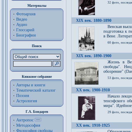
32 фото, последн
Материалы
Фотоархив
Видео
XIX век. 1880-1890
Аудио
Венская высш
Глоссарий
подготовка к п
Биографии
в Вене. Литерат
60 фото, последн
Поиск
XIX век. 1890-1900
Жизнь в Вей
свободы". Ни
обозрение" (Das 
Книжное собрание
53 фото, послед
Авторы и книги
XX век. 1900-1910
Тематический каталог
Поэзия
Начало лекци
Астрология
теософского об
мира". Идейное
Г.А. Бондарев
29 фото, последн
Антропос
Методософия
XX век. 1910-1925
Философия cвободы
Образование 