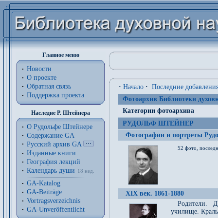
Главное меню
Новости
О проекте
Обратная связь
·
Начало
·
Последние добавлени
Поддержка проекта
Фотоархив Библиотеки духовн
Категории фотоархива
Наследие Р. Штейнера
РУДОЛЬФ ШТЕЙНЕР
О Рудольфе Штейнере
Фотографии и портреты Руд
Содержание GA
Русский архив GA
52 фото, последн
Изданные книги
География лекций
Календарь души
18 нед.
GA-Katalog
GA-Beiträge
XIX век. 1861-1880
Vortragsverzeichnis
Родители. Д
GA-Unveröffentlicht
училище. Краль